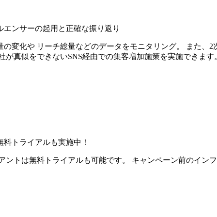
ルエンサーの起用と正確な振り返り
の変化や リーチ総量などのデータをモニタリング。 また、2
社が真似をできないSNS経由での集客増加施策を実施できます
無料トライアルも実施中！
アントは無料トライアルも可能です。 キャンペーン前のイン