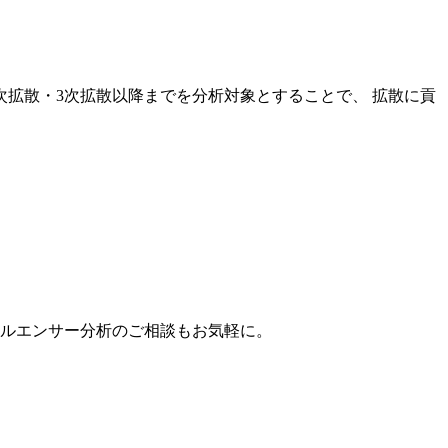
次拡散・3次拡散以降までを分析対象とすることで、 拡散に貢
。
フルエンサー分析のご相談もお気軽に。