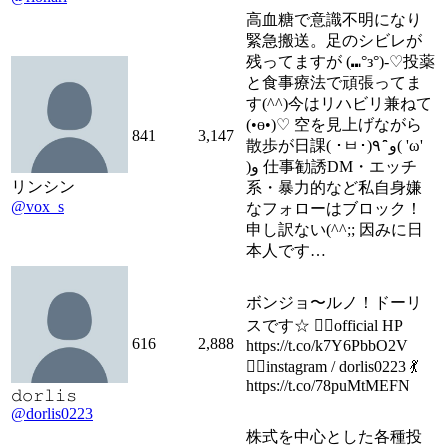
高血糖で意識不明になり
緊急搬送。足のシビレが
残ってますが (⑉°з°)-♡投薬
と食事療法で頑張ってま
す(^^)今はリハビリ兼ねて
(•ө•)♡ 空を見上げながら
841
3,147
散歩が日課( ･ㅂ･)و ̑̑ ٩( 'ω'
)و 仕事勧誘DM・エッチ
リンシン
系・暴力的など私自身嫌
@vox_s
なフォローはブロック！
申し訳ない(^^;; 因みに日
本人です…
ボンジョ〜ルノ！ドーリ
スです☆ 🧛‍♀️official HP
616
2,888
https://t.co/k7Y6PbbO2V
💂‍♀️instagram / dorlis0223 💃
https://t.co/78puMtMEFN
𝚍𝚘𝚛𝚕𝚒𝚜
@dorlis0223
株式を中心とした各種投