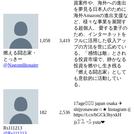
資案件や、海外への進出
を夢見る日本人のために
海外Amazonの進出支援な
ど、様々な事業を展開す
る超個人。 愛する妻子の
ため、インターネットを
1,058
3,419
フルに活用した収入アッ
プの方法を世に広めてい
燃える闘志家・
る。「感情は敵」とされ
とっきー
る投資市場で、静かなる
@Nagomillionaire
投資を燃やし生き残る
『燃える闘志家』として
も意欲的に活動してい
る。
17age🏄🏽‍♀️ japan osaka ✈
shijyonawate☆★ Instagram ((
182
2,536
https://t.co/hGCk3hyxkH
))𓀠𓀡 𓁉 yuta❤︎
Rs111213
@Rs111213