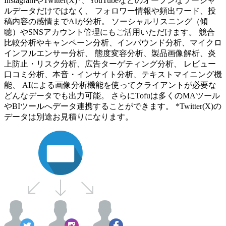
InstagramやTwitter(X)*、YouTubeなどのオープンなソーシャ
ルデータだけではなく、 フォロワー情報や頻出ワード、投
稿内容の感情までAIが分析。 ソーシャルリスニング（傾
聴）やSNSアカウント管理にもご活用いただけます。 競合
比較分析やキャンペーン分析、インバウンド分析、マイクロ
インフルエンサー分析、 態度変容分析、製品画像解析、炎
上防止・リスク分析、広告ターゲティング分析、 レビュー
口コミ分析、本音・インサイト分析、テキストマイニング機
能、 AIによる画像分析機能を使ってクライアントが必要な
どんなデータでも出力可能。 さらにTofuは多くのMAツール
やBIツールへデータ連携することができます。 *Twitter(X)の
データは別途お見積りになります。