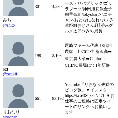
ーズ・リパブリック/ゴリ
301
4,230
ラブーツ/神田旭莉派金子
由里奈組/tokyokari/ハコチ
みち
ャン/おとなになれないで/
@shitb
遠距離おじさん/🇹🇼/exグ
ルメ太郎exみち局長
尾崎ファーム代表 18代目
農家 1976年生 所沢高➡️
199
2,108
東京農大卒➡️California
CHINO農場にて1年研修
ozf
@ozakif
YouTube『りおなり夫婦の
ビログ旅』▼インスタ
https://t.co/3SqzkcN57L ▼お
661
83,192
仕事のご連絡は固定ツイ
ートのリンクへお願いし
りおなり
ます
@rionari