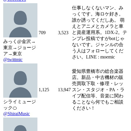
仕事しなくないマン、み
っくです。海ロケ好き。
誰か誘ってくだしあ。 萌
えとアニメとカメラと車
と資産運用系。1DX-2。テ
709
3,523
ンプレ投稿ですがbotじゃ
みっく@金沢→
ないです。ジャンルの合
東京→ジョージ
う人はフォローしてくだ
ア→東京
さい。LINE : moemic
@twittmic
愛知県豊橋市の総合楽器
店。新品・中古機材の販
売買取下取・修理・レッ
1,125
13,947
スン・スタジオ・PA・ラ
イブ配信等、音楽に関わ
シライミュージ
ることなら何でもご相談
ック🍊
ください！
@ShiraiMusic