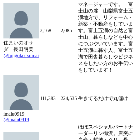
マネージャーです。 富
士山の麓 山梨県富士五
湖地方で、リフォーム・
新築・不動産をしていま
2,168
2,085
す。富士五湖の自然と富
士山、暮らしなどを中心
住まいのオサ
につぶやいています。富
ダ 長田明美
士五湖に暮す人、富士五
@fujigoko_sumai
湖で田舎暮らしやビジネ
スをしたい方のお手伝い
をしています！
111,383
224,535
生きてるだけで丸儲け
imalu0919
@imalu0919
ほぼスペシャルパートナ
ーダーリン御沢。唐突に
亮倉・哲純・クリ←丹