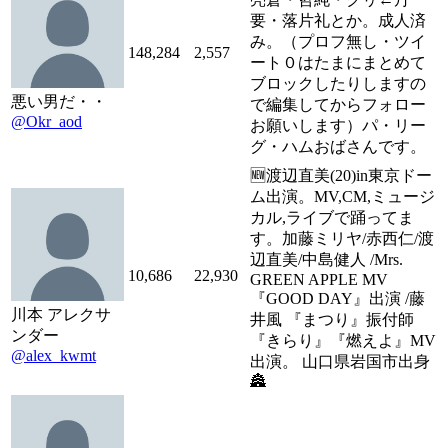
要・落片礼とか。成人済
み。（プロフ無し・ツイ
148,284
2,557
ート０はたまにまとめて
ブロックしたりしますの
悪い男だ・・
で編集してからフォロー
@Okr_aod
お願いします）パ・リー
グ・ハムおばさんです。
🆕渡辺直美(20)in東京ドー
ム出演。MV,CM,ミュージ
カル,ライブで踊ってま
す。加藤ミリヤ/赤西仁/渡
辺直美/中島健人 /Mrs.
10,686
22,930
GREEN APPLE MV
『GOOD DAY』出演 /藤
川本 アレクサ
井風 『まつり』振付師
ンダー
『きらり』『燃えよ』MV
@alex_kwmt
出演。 山口県岩国市出身
🏯