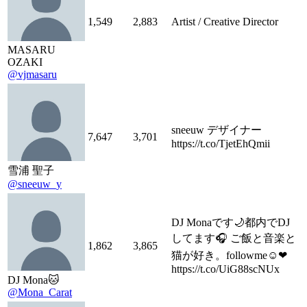
1,549
2,883
Artist / Creative Director
MASARU
OZAKI
@vjmasaru
sneeuw デザイナー
7,647
3,701
https://t.co/TjetEhQmii
雪浦 聖子
@sneeuw_y
DJ Monaです🌙都内でDJ
してます🎧 ご飯と音楽と
1,862
3,865
猫が好き。followme☺︎❤
https://t.co/UiG88scNUx
DJ Mona🐱
@Mona_Carat