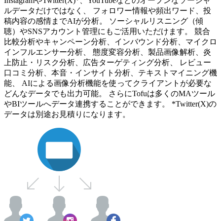
InstagramやTwitter(X)*、YouTubeなどのオープンなソーシャ
ルデータだけではなく、 フォロワー情報や頻出ワード、投
稿内容の感情までAIが分析。 ソーシャルリスニング（傾
聴）やSNSアカウント管理にもご活用いただけます。 競合
比較分析やキャンペーン分析、インバウンド分析、マイクロ
インフルエンサー分析、 態度変容分析、製品画像解析、炎
上防止・リスク分析、広告ターゲティング分析、 レビュー
口コミ分析、本音・インサイト分析、テキストマイニング機
能、 AIによる画像分析機能を使ってクライアントが必要な
どんなデータでも出力可能。 さらにTofuは多くのMAツール
やBIツールへデータ連携することができます。 *Twitter(X)の
データは別途お見積りになります。