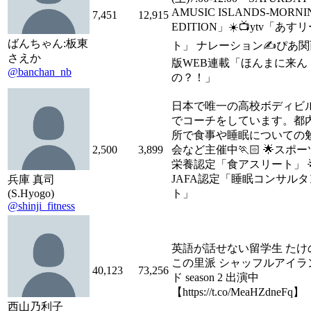
AMUSIC ISLANDS-MORNI
7,451
12,915
EDITION」☀️📺ytv「あす
ばんちゃん:板東
ト」 ナレーション✍️ぴあ関
さえか
版WEB連載「ほんまに来ん
@banchan_nb
の？！」
日本で唯一の高校ボディビ
でコーチをしています。都
所で食事や睡眠についての
2,500
3,899
会など主催中🏃🏻 🌟スポー
栄養認定「食アスリート」 
JAFA認定「睡眠コンサルタ
兵庫 真司
(S.Hyogo)
ト」
@shinji_fitness
英語が話せない留学生 たけ
この里派 シャッフルアイラ
40,123
73,256
ド season 2 出演中
【https://t.co/MeaHZdneFq】
西山乃利子