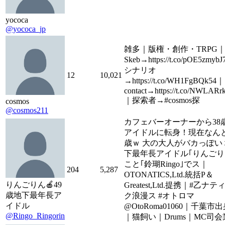
yococa
@yococa_jp
雑多｜版権・創作・TRPG
Skeb→https://t.co/pOE5zmyb
シナリオ
12
10,021
→https://t.co/WH1FgBQk54｜
contact→https://t.co/NWLARr
｜探索者→#cosmos探
cosmos
@cosmos211
カフェバーオーナーから38
アイドルに転身！現在なんと
歳ｗ 大の大人がバカっぽい
下最年長アイドル｢りんごり
こと｢鈴瑚Ringo｣でス｜
204
5,287
OTONATICS,Ltd.統括P＆
りんごりん🍎49
Greatest,Ltd.提携｜#乙ナテ
歳地下最年長ア
ク浪漫ス #オトロマ
イドル
@OtoRoma01060｜千葉市
@Ringo_Ringorin
｜猫飼い｜Drums｜MC司会