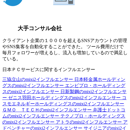
大手コンサル会社
クライアント企業の１０００を超えるSNSアカウントの管理
やSNS集客を自動化することができた。 ツール費用だけで
毎月フォロワーが増えるし、流入も増加しているので満足し
ている。
日本ＰＣサービスに関するインフルエンサー
三協立山のmixi2インフルエンサー
日本軽金属ホールディン
グスのmixi2インフルエンサー
エンビプロ・ホールディング
スのmixi2インフルエンサー
日新製鋼のmixi2インフルエンサ
ー
ゼニス羽田ホールディングスのmixi2インフルエンサー
コ
スモエネルギーホールディングスのmixi2インフルエンサー
ＧＭＯ ＴＥＣＨのmixi2インフルエンサー
弁護士ドットコ
ムのmixi2インフルエンサー
テクノプロ・ホールディングス
のmixi2インフルエンサー
アトラのmixi2インフルエンサー
ア
ドベンチャーのmixi2インフルエンサー
サイジニアのmixi2イ