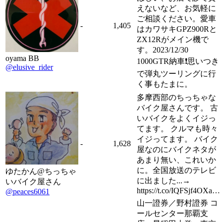
えないなど、お気軽に
ご相談ください。愛車
-
1,405
はカワサキGPZ900Rと
ZX12Rがメイン機で
す。2023/12/30
oyama BB
1000GTR納車❗️思いつき
@elusive_rider
で弾丸ツーリングに行
く事もたまに。
多摩西部のちっちゃな
バイク屋さんです。 古
いバイクをよくイジっ
てます。 クルマも時々
イジってます。 バイク
-
1,628
屋なのにバイクネタが
あまり無い、これいか
に。全国放送のテレビ
ゆたかん@ちっちゃ
に出ました...→
いバイク屋さん
https://t.co/IQFSjf4OXa…
@peaces6061
山一證券／野村證券 コ
ールセンター那覇支