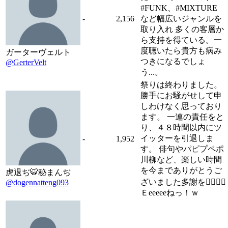
#FUNK、#MIXTURE
-
2,156
など幅広いジャンルを
取り入れ 多くの客層か
ら支持を得ている。一
度聴いたら貴方も病み
ガーターヴェルト
つきになるでしょ
@GerterVelt
う...。
祭りは終わりました。
勝手にお騒がせして申
しわけなく思っており
ます。 一連の責任をと
り、４８時間以内にツ
イッターを引退しま
-
1,952
す。 俳句やパピプペポ
川柳など、楽しい時間
を今までありがとうご
虎退ぢ🐯秘まんぢ
ざいました多謝を🙇‍♂️🙇‍♂️
@dogennatteng093
Ｅeeeeeねっ！ｗ