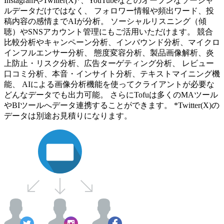
InstagramやTwitter(X)*、YouTubeなどのオープンなソーシャ
ルデータだけではなく、 フォロワー情報や頻出ワード、投
稿内容の感情までAIが分析。 ソーシャルリスニング（傾
聴）やSNSアカウント管理にもご活用いただけます。 競合
比較分析やキャンペーン分析、インバウンド分析、マイクロ
インフルエンサー分析、 態度変容分析、製品画像解析、炎
上防止・リスク分析、広告ターゲティング分析、 レビュー
口コミ分析、本音・インサイト分析、テキストマイニング機
能、 AIによる画像分析機能を使ってクライアントが必要な
どんなデータでも出力可能。 さらにTofuは多くのMAツール
やBIツールへデータ連携することができます。 *Twitter(X)の
データは別途お見積りになります。