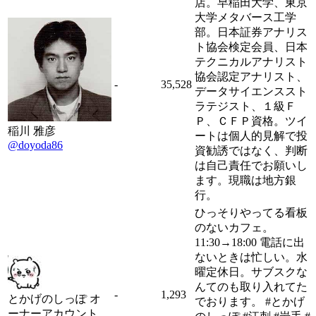
店。早稲田大学、東京
大学メタバース工学
部。日本証券アナリス
ト協会検定会員、日本
テクニカルアナリスト
協会認定アナリスト、
-
35,528
データサイエンススト
ラテジスト、１級Ｆ
Ｐ、ＣＦＰ資格。ツイ
稲川 雅彦
ートは個人的見解で投
@doyoda86
資勧誘ではなく、判断
は自己責任でお願いし
ます。現職は地方銀
行。
ひっそりやってる看板
のないカフェ。
11:30→18:00 電話に出
ないときは忙しい。水
曜定休日。サブスクな
んてのも取り入れてた
-
1,293
とかげのしっぽ オ
でおります。 #とかげ
ーナーアカウント