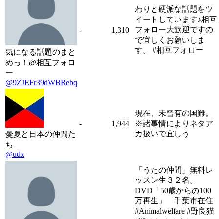
わりと硬派な話題をツ
イートしています♪相互
フォロー大歓迎ですの
-
1,310
で宜しくお願いしま
す。 #相互フォロー
気になる話題のまと
めっ！@相互フォロ
ー
@9ZJEFr39dWBRebq
現在、未曾有の国難。
-
1,944
※諸事情によりネタア
カ扱いで宜しう
憂夏と日本の仲間た
ち
@udx
「うたの仲間」無料レ
ッスン生３２名。
DVD「50歳からの100
万再生」 千葉市在住
#Animalwelfare #野良猫