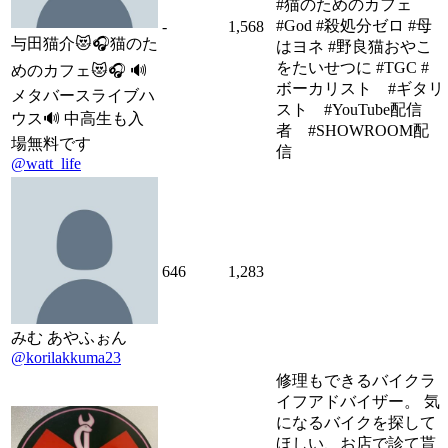
#猫のためのカフェ
#God #殺処分ゼロ #母
-
1,568
与田猫介😻🎧猫のた
はヨネ #野良猫おやこ
をたいせつに #TGC #
めのカフェ😻🎧 🔊
ボーカリスト #ギタリ
メタバースライブハ
スト #YouTube配信
ウス🔊 中高生も入
者 #SHOWROOM配
場無料です
信
@watt_life
646
1,283
みむ あやふぉん
@korilakkuma23
修理もできるバイクラ
イフアドバイザー。 気
になるバイクを探して
ほしい、お店で診て貰