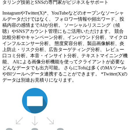
タリング技術とSNSの専門家がビジネスをサポート
InstagramやTwitter(X)*、YouTubeなどのオープンなソーシャ
ルデータだけではなく、 フォロワー情報や頻出ワード、投
稿内容の感情までAIが分析。 ソーシャルリスニング（傾
聴）やSNSアカウント管理にもご活用いただけます。 競合
比較分析やキャンペーン分析、インバウンド分析、マイクロ
インフルエンサー分析、 態度変容分析、製品画像解析、炎
上防止・リスク分析、広告ターゲティング分析、 レビュー
口コミ分析、本音・インサイト分析、テキストマイニング機
能、 AIによる画像分析機能を使ってクライアントが必要な
どんなデータでも出力可能。 さらにTofuは多くのMAツール
やBIツールへデータ連携することができます。 *Twitter(X)の
データは別途お見積りになります。