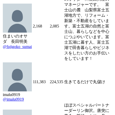
マネージャーです。 富
士山の麓 山梨県富士五
湖地方で、リフォーム・
新築・不動産をしていま
2,168
2,085
す。富士五湖の自然と富
士山、暮らしなどを中心
住まいのオサ
につぶやいています。富
ダ 長田明美
士五湖に暮す人、富士五
@fujigoko_sumai
湖で田舎暮らしやビジネ
スをしたい方のお手伝い
をしています！
111,383
224,535
生きてるだけで丸儲け
imalu0919
@imalu0919
ほぼスペシャルパートナ
ーダーリン御沢。唐突に