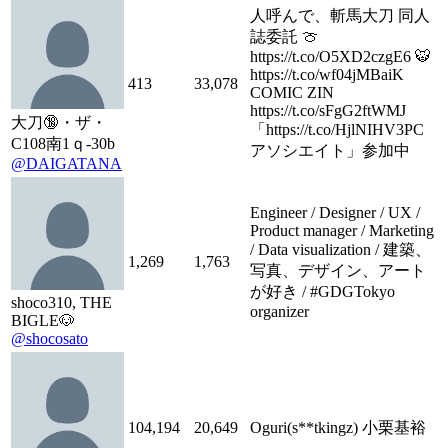
人呼んで、斬馬大刀 同人
誌委託 🍈
https://t.co/O5XD2czgE6 🐯
https://t.co/wf04jMBaiK
413
33,078
COMIC ZIN
https://t.co/sFgG2ftWMJ
大刀🔞・ザ・
「https://t.co/HjlNIHV3PC
C108南1ｑ-30b
アソシエイト」参加中
@DAIGATANA
Engineer / Designer / UX /
Product manager / Marketing
/ Data visualization / 建築、
1,269
1,763
写真、デザイン、アート
が好き / #GDGTokyo
shoco310, THE
organizer
BIGLE🐶
@shocosato
104,194
20,649
Oguri(s**tkingz) 小栗基裕