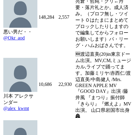
亮倉・哲純・クリ←丹
要・落片礼とか。成人済
み。（プロフ無し・ツイ
148,284
2,557
ート０はたまにまとめて
ブロックしたりしますの
悪い男だ・・
で編集してからフォロー
@Okr_aod
お願いします）パ・リー
グ・ハムおばさんです。
🆕渡辺直美(20)in東京ドー
ム出演。MV,CM,ミュージ
カル,ライブで踊ってま
す。加藤ミリヤ/赤西仁/渡
辺直美/中島健人 /Mrs.
10,686
22,930
GREEN APPLE MV
『GOOD DAY』出演 /藤
川本 アレクサ
井風 『まつり』振付師
ンダー
『きらり』『燃えよ』MV
@alex_kwmt
出演。 山口県岩国市出身
🏯