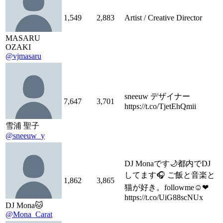
1,549
2,883
Artist / Creative Director
MASARU
OZAKI
@vjmasaru
sneeuw デザイナー
7,647
3,701
https://t.co/TjetEhQmii
雪浦 聖子
@sneeuw_y
DJ Monaです🌙都内でDJ
してます🎧 ご飯と音楽と
1,862
3,865
猫が好き。followme☺︎❤
https://t.co/UiG88scNUx
DJ Mona🐱
@Mona_Carat