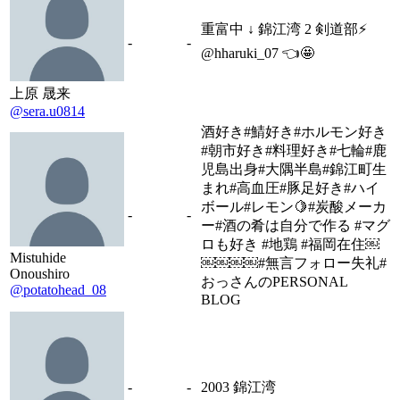
重富中 ↓ 錦江湾 2 剣道部⚡️
-
-
@hharuki_07 👈🤩
上原 晟来
@sera.u0814
酒好き#鯖好き#ホルモン好き
#朝市好き#料理好き#七輪#鹿
児島出身#大隅半島#錦江町生
まれ#高血圧#豚足好き#ハイ
ボール#レモン🍋#炭酸メーカ
-
-
ー#酒の肴は自分で作る #マグ
ロも好き #地鶏 #福岡在住￼
Mistuhide
￼￼￼￼#無言フォロー失礼#
Onoushiro
おっさんのPERSONAL
@potatohead_08
BLOG
-
-
2003 錦江湾