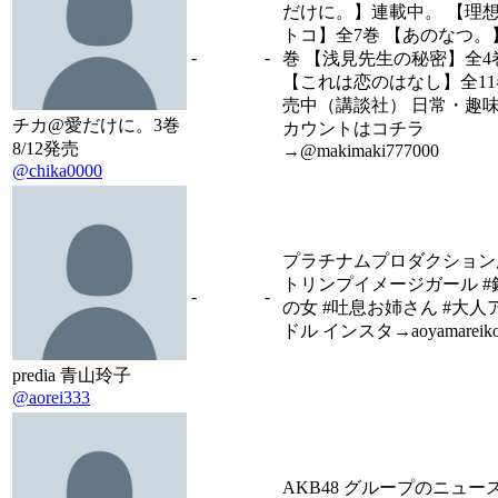
だけに。】連載中。 【理
トコ】全7巻 【あのなつ。
-
-
巻 【浅見先生の秘密】全4
【これは恋のはなし】全1
売中（講談社） 日常・趣
チカ@愛だけに。3巻
カウントはコチラ
8/12発売
→@makimaki777000
@chika0000
プラチナムプロダクション
トリンプイメージガール #
-
-
の女 #吐息お姉さん #大人
ドル インスタ→aoyamareiko
predia 青山玲子
@aorei333
AKB48 グループのニュース 