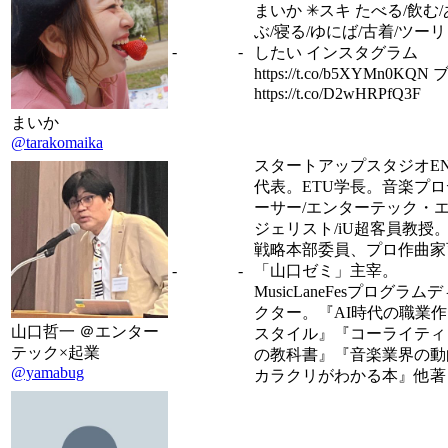
まいか ✳︎スキ たべる/飲む
ぶ/寝る/ゆにば/古着/ツー
-
-
したい インスタグラム
https://t.co/b5XYMn0KQN
https://t.co/D2wHRPfQ3F
まいか
@tarakomaika
スタートアップスタジオEN
代表。ETU学長。音楽プ
ーサー/エンターテック・
ジェリスト/iU超客員教授
戦略本部委員、プロ作曲家
-
-
「山口ゼミ」主宰。
MusicLaneFesプログラム
クター。『AI時代の職業
山口哲一 ＠エンター
スタイル』『コーライティ
テック×起業
の教科書』『音楽業界の動
@yamabug
カラクリがわかる本』他著