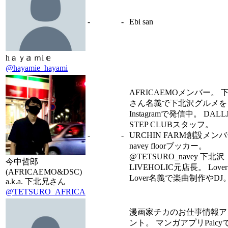
-
-
Ebi san
hａｙ𝕒 ｍi 𝕖
@hayamie_hayami
AFRICAEMOメンバー。 
さん名義で下北沢グルメを
Instagramで発信中。 DALL
STEP CLUBスタッフ。
-
-
URCHIN FARM創設メン
navey floorブッカー。
@TETSURO_navey 下北沢
今中哲郎
LIVEHOLIC元店長。 Lover
(AFRICAEMO&DSC)
Lover名義で楽曲制作やDJ
a.k.a. 下北兄さん
@TETSURO_AFRICA
漫画家チカのお仕事情報ア
ント。 マンガアプリPalcy