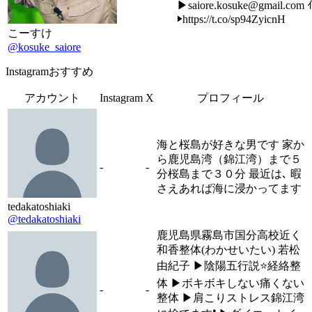
▶saiore.kosuke@gmail.com 
▶https://t.co/sp94ZyicnH
こーすけ
@kosuke_saiore
Instagramおすすめ
アカウント
Instagram
X
プロフィール
海と桜島が好きな男です 家か
ら鹿児島湾（錦江湾）まで５
-
-
分桜島まで３０分 最近は､ 暇
さえあれば海に浸かってます
tedakatoshiaki
@tedakatoshiaki
鹿児島県霧島市国分高校近く
和香整体(わかせいたい) 若松
由紀子 ▶︎陰陽五行説⭐️経絡整
体 ▶︎ボキボキしない痛くない
-
-
整体 ▶︎肩こりストレス錦江湾