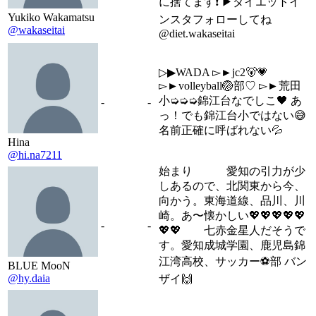
に捨てます❗ ▶︎ダイエットイ
Yukiko Wakamatsu
ンスタフォローしてね
@wakaseitai
@diet.wakaseitai
▷▶︎WADA ▻►jc2🐻💗
▻►volleyball🏐部♡ ▻►荒田
小➭➭➭錦江台なでしこ🖤 あ
-
-
っ！でも錦江台小ではない😅
名前正確に呼ばれない💦
Hina
@hi.na7211
始まり 愛知の引力が少
しあるので、北関東から今、
向かう。東海道線、品川、川
崎。あ〜懐かしい💖💖💖💖💖
-
-
💖💖 七赤金星人だそうで
す。愛知成城学園、鹿児島錦
江湾高校、サッカー⚽部 バン
BLUE MooN
@hy.daia
ザイ🙌