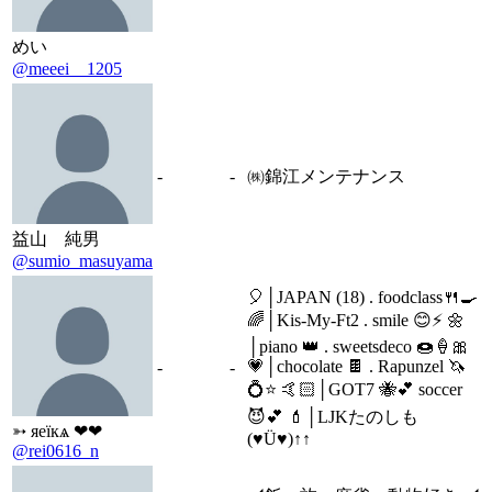
めい
@meeei__1205
-
-
㈱錦江メンテナンス
益山 純男
@sumio_masuyama
🎈│JAPAN (18) . foodclass🍴🍳
🌈│Kis-My-Ft2 . smile 😊⚡️ 🌼
│piano 👑 . sweetsdeco 🍩🍦🎀
💗│chocolate 🍫 . Rapunzel 🦄
-
-
💍⭐ 🤙🏻│GOT7 🐝💕 soccer
😈💕 💄│LJKたのしも
➳ яeïкѧ ❤︎❤︎
(♥Ü♥)↑↑
@rei0616_n