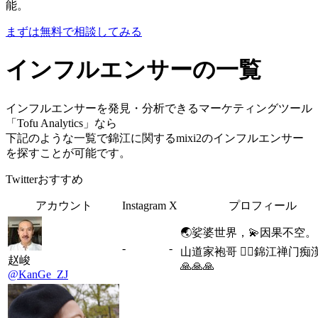
能。
まずは無料で相談してみる
インフルエンサーの一覧
インフルエンサーを発見・分析できるマーケティングツール
「Tofu Analytics」なら
下記のような一覧で錦江に関するmixi2のインフルエンサー
を探すことが可能です。
Twitterおすすめ
アカウント
Instagram
X
プロフィール
🌏娑婆世界，💫因果不空。 
-
-
山道家袍哥 🧘‍♂️錦江禅门痴
赵峻
🙏🙏🙏
@KanGe_ZJ