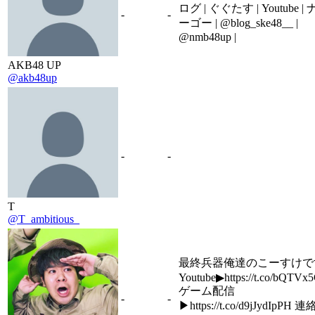
ログ | ぐぐたす | Youtube |
-
-
ーゴー | @blog_ske48__ |
@nmb48up |
AKB48 UP
@akb48up
-
-
T
@T_ambitious_
最終兵器俺達のこーすけで
Youtube▶https://t.co/bQTVx
ゲーム配信
-
-
▶https://t.co/d9jJydIpPH 