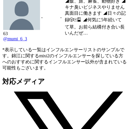
◢飯、旅、麻雀、動物好き ◢
キナ臭いビジネスやりません
真面目に働きます ◢日々の記
-
-
録🎲🀄🎴 ◢何気に5年続いて
て草。お前ら結構付き合い長
いんだぜ…
63
@mumi_6_3
*表示している一覧はインフルエンサーリストのサンプルで
す。錦江に関するmixi2のインフルエンサーを探している方
へのおすすめに関するインフルエンサー以外が含まれている
可能性もございます。
対応メディア