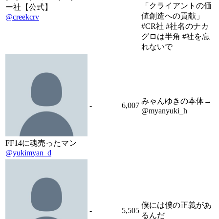
「クライアントの価
ー社【公式】
値創造への貢献」
@creekcrv
#CR社 #社名のナカ
グロは半角 #社を忘
れないで
みゃんゆきの本体→
-
6,007
@myanyuki_h
FF14に魂売ったマン
@yukimyan_d
僕には僕の正義があ
-
5,505
るんだ