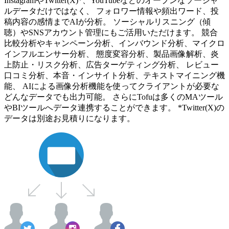
InstagramやTwitter(X)*、YouTubeなどのオープンなソーシャ
ルデータだけではなく、 フォロワー情報や頻出ワード、投
稿内容の感情までAIが分析。 ソーシャルリスニング（傾
聴）やSNSアカウント管理にもご活用いただけます。 競合
比較分析やキャンペーン分析、インバウンド分析、マイクロ
インフルエンサー分析、 態度変容分析、製品画像解析、炎
上防止・リスク分析、広告ターゲティング分析、 レビュー
口コミ分析、本音・インサイト分析、テキストマイニング機
能、 AIによる画像分析機能を使ってクライアントが必要な
どんなデータでも出力可能。 さらにTofuは多くのMAツール
やBIツールへデータ連携することができます。 *Twitter(X)の
データは別途お見積りになります。