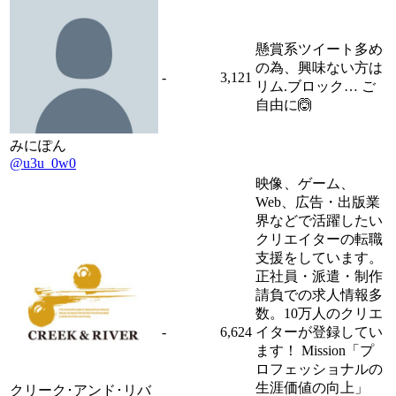
懸賞系ツイート多め
の為、興味ない方は
-
3,121
リム.ブロック… ご
自由に🙆
みにぽん
@u3u_0w0
映像、ゲーム、
Web、広告・出版業
界などで活躍したい
クリエイターの転職
支援をしています。
正社員・派遣・制作
請負での求人情報多
数。10万人のクリエ
-
6,624
イターが登録してい
ます！ Mission「プ
ロフェッショナルの
生涯価値の向上」
クリーク･アンド･リバ