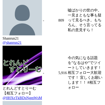
嘘ばかりの世の中。
一見まともな事も疑
って見るべき。もち
-
809
ろん、そう言ってる
私の意見すら！
Shanrun21
@shanrun21
今の気になる話題
を”なるはや”でツイ
ートしていきます！
相互フォロー大歓迎
-
5,916
です！ 宜しくお願い
します！！ #相互フ
ォロー
とれんどすとりーむ
【相互フォロー】
@0HXeTkBDsNgmWsM