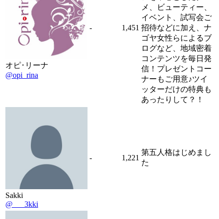
メ、ビューティー、
イベント、試写会ご
-
1,451
招待などに加え、ナ
ゴヤ女性らによるブ
ログなど、地域密着
コンテンツを毎日発
オピ･リーナ
信！プレゼントコー
@opi_rina
ナーもご用意♪ツイ
ッターだけの特典も
あったりして？！
第五人格はじめまし
-
1,221
た
Sakki
@___3kki