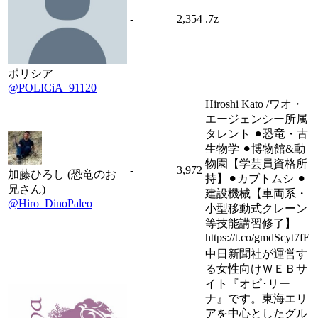
-
2,354
.7z
ポリシア
@POLICiA_91120
Hiroshi Kato /ワオ・
エージェンシー所属
タレント ⚫︎恐竜・古
生物学 ⚫︎博物館&動
物園【学芸員資格所
-
3,972
加藤ひろし (恐竜のお
持】⚫︎カブトムシ ⚫︎
兄さん)
建設機械【車両系・
@Hiro_DinoPaleo
小型移動式クレーン
等技能講習修了】
https://t.co/gmdScyt7fE
中日新聞社が運営す
る女性向けＷＥＢサ
イト『オピ･リー
ナ』です。東海エリ
アを中心としたグル