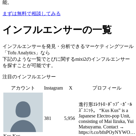
能。
まずは無料で相談してみる
インフルエンサーの一覧
インフルエンサーを発見・分析できるマーケティングツール
「Tofu Analytics」なら
下記のような一覧でとびに関するmixi2のインフルエンサー
を探すことが可能です。
注目のインフルエンサー
アカウント
Instagram
X
プロフィール
進行形ｴﾚｸﾄﾛ･ﾎﾟｯﾌﾟ･ｶﾞｰﾙ
ｽﾞﾕﾆｯﾄ。 “Kus Kus” is a
Japanese Electro-pop Unit,
381
5,956
consisting of Mai Iizuka, Yui
Matsuyama. Contact →
https://t.co/bfnPOyNYWO…
Kus Kus