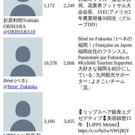
1,172
2,249
局、花業界フットサル大
会会長、JAECアメリカ2
年農業研修30回生（グル
折原利明Toshiaki
ープDD）
ORIHARA
@ORIHARA10
Béné no Fukuoka ! (ベネの
福岡！) Française au Japon.
福岡在住のフランス人。
Passionnée par Fukuoka et
#Kyûshû Tourism Supporter.
19,578
5,906
大好きな福岡を紹介にし
ている | 九州観光サポー
Béné (ベネ)
ター | よさこいチーム
@Bene_Fukuoka
「流」
💈リップスヘア銀座エグ
ゼグティブ💈美容師歴15
3,160
3,455
年 【LIPPS Meister】
https://t.co/9aSwNWQRjY