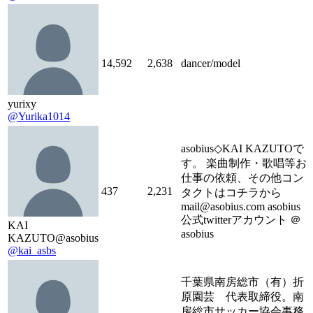
14,592
2,638
dancer/model
yurixy
@Yurika1014
asobius◇KAI KAZUTOで
す。 楽曲制作・歌唱等お
仕事の依頼、その他コン
437
2,231
タクトはコチラから
mail@asobius.com asobius
公式twitterアカウント ＠
KAI
asobius
KAZUTO@asobius
@kai_asbs
千葉県南房総市（有）折
原園芸 代表取締役。南
房総市サッカー協会事務