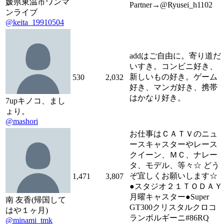
媛県東温市ワンマ
Partner→@Ryusei_h1102
ンライブ
@keita_19910504
addはご自由に。寄り道だ
いすき。コンビニ好き、
新しいもの好き。ゲーム
530
2,032
好き、マンガ好き、携帯
はかなり好き。
7upキノコ、まし
ょり。
@mashori
お仕事はＣＡＴＶのニュ
ースキャスターやレース
クイーン、ＭＣ、ナレー
タ、モデル、等々☆ どう
ぞ宜しくお願いします☆
1,471
3,807
●スタジオ２１ＴＯＤＡＹ
月曜キャスター●Super
南 友香(帰国して
GT300クリスタルクロコ
はや１ヶ月)
ランボルギーニ#86RQ
@minami_tmk