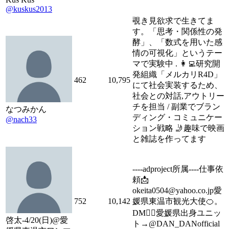
@kuskus2013
覗き見欲求で生きてま
す。「思考・関係性の発
酵」、「数式を用いた感
情の可視化」というテー
マで実験中 . 👩‍💻研究開
発組織「メルカリR4D」
462
10,795
にて社会実装するため、
社会との対話,アウトリー
チを担当 / 副業でブラン
なつみかん
ディング・コミュニケー
@nach33
ション戦略 🤳趣味で映画
と雑誌を作ってます
----adproject所属----仕事依
頼📩
okeita0504@yahoo.co.jp愛
752
10,142
媛県東温市観光大使🍊。
DM🙅‍♂️愛媛県出身ユニッ
啓太-4/20(日)@愛
ト→@DAN_DANofficial