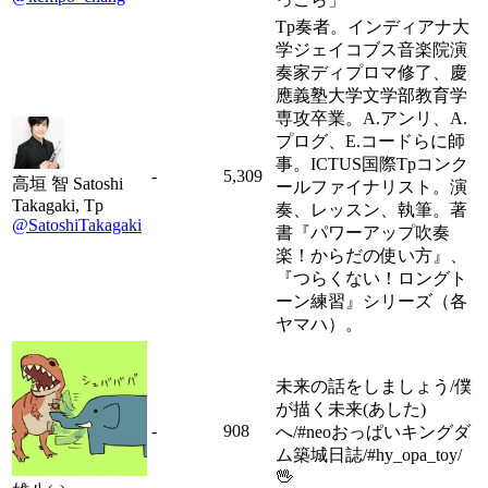
Tp奏者。インディアナ大
学ジェイコブス音楽院演
奏家ディプロマ修了、慶
應義塾大学文学部教育学
専攻卒業。A.アンリ、A.
プログ、E.コードらに師
事。ICTUS国際Tpコンク
-
5,309
高垣 智 Satoshi
ールファイナリスト。演
Takagaki, Tp
奏、レッスン、執筆。著
@SatoshiTakagaki
書『パワーアップ吹奏
楽！からだの使い方』、
『つらくない！ロングト
ーン練習』シリーズ（各
ヤマハ）。
未来の話をしましょう/僕
が描く未来(あした)
-
908
へ/#neoおっぱいキングダ
ム築城日誌/#hy_opa_toy/
🖖