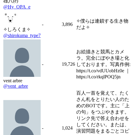
雄八(e)
@Hy_OPA_e
✧僕らは連鎖する生き物
-
3,896
だよ✧
✧しろくま✧
@shirokuma_type7
お絵描きと競馬とカメ
ラ。完全にぼやき場と化
-
19,726
しております。写真作例:
https://t.co/vdUUobHz0e ｜
https://t.co/rkqlPOQ5jn
vent arbre
@vent_arbre
百人一首を覚えて、たく
さん札をとりたい人のた
めのBOTです。主に「上
の句」をつぶやきます。
リンク先で答え合わせを
してください。または、
-
1,024
演習問題をまるごとコピ