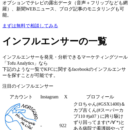
オプションでテレビの露出データ（音声＋フリップなども網
羅）、新聞WEBニュース、ブログ記事のモニタリングも可
能。
まずは無料で相談してみる
インフルエンサーの一覧
インフルエンサーを発見・分析できるマーケティングツール
「Tofu Analytics」なら
下記のような一覧でKFCに関するfacebookのインフルエンサ
ーを探すことが可能です。
注目のインフルエンサー
アカウント
Instagram
X
プロフィール
クロちゃん(#GSX1400)＆
カブ吉くん(#スーパーカ
ブ110 #ja07 ) に跨り駆け
ずり回ってます(*ﾉ∀`*)と
-
922
ある病院で看護師やって