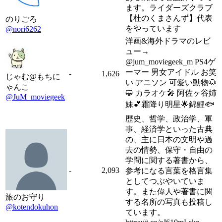
ます。ライダーズクラブ
【杜のくまさんず】代表
のりごろ
をやっています
@nori6262
洋画&海外ドラマのレビ
ュー→
@jum_moviegeek_m PS4ゲ
ーマー 男女アイドル お笑
-
1,626
じゃむ@もちに
い アニソン 可愛い動物🐶
ゃんこ
😺 カラオケ🎤 阿佐ヶ谷姉
@JuM_moviegeek
妹💕霜降り明星🌟錦鯉🐟
歴史、哲学、政治学、軍
事、経済学といった古典
の、主に日本の文明や過
去の情勢、保守・自由の
学問に関する著書から、
-
2,093
参考になる言葉を格言集
としてつぶやいていま
す。また偉人や著書に関
旅のお守り
する名所の写真も投稿し
@kotendokuhon
ています。