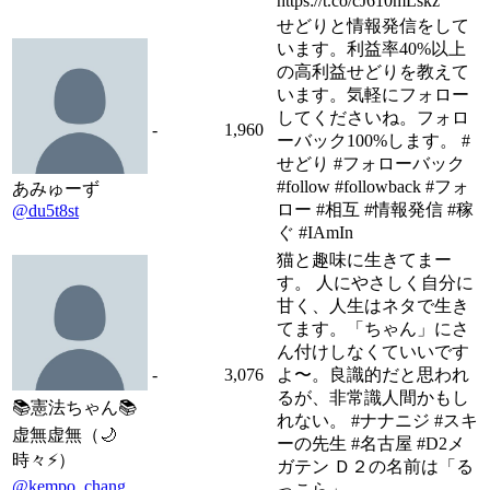
https://t.co/cJ610mLskz
せどりと情報発信をして
います。利益率40%以上
の高利益せどりを教えて
います。気軽にフォロー
してくださいね。フォロ
-
1,960
ーバック100%します。 #
せどり #フォローバック
#follow #followback #フォ
あみゅーず
ロー #相互 #情報発信 #稼
@du5t8st
ぐ #IAmIn
猫と趣味に生きてまー
す。 人にやさしく自分に
甘く、人生はネタで生き
てます。「ちゃん」にさ
ん付けしなくていいです
-
3,076
よ〜。良識的だと思われ
るが、非常識人間かもし
📚憲法ちゃん📚
れない。 #ナナニジ #スキ
虚無虚無（🌙
ーの先生 #名古屋 #D2メ
時々⚡️）
ガテン Ｄ２の名前は「る
@kempo_chang
っこら」