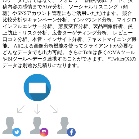
ルデータだけではなく、 フォロワー情報や頻出ワード、投
稿内容の感情までAIが分析。 ソーシャルリスニング（傾
聴）やSNSアカウント管理にもご活用いただけます。 競合
比較分析やキャンペーン分析、インバウンド分析、マイクロ
インフルエンサー分析、 態度変容分析、製品画像解析、炎
上防止・リスク分析、広告ターゲティング分析、 レビュー
口コミ分析、本音・インサイト分析、テキストマイニング機
能、 AIによる画像分析機能を使ってクライアントが必要な
どんなデータでも出力可能。 さらにTofuは多くのMAツール
やBIツールへデータ連携することができます。 *Twitter(X)の
データは別途お見積りになります。