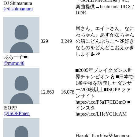
「GOLDFINGER99」etc。
DJ Shimamura
楽曲提供→beatmania IIDX /
@djshimamura
DDR
嵐さん、エイトさん、なに
わちゃん、あすかなちゃん
329
3,249
の沼にどんぶらこ〜🍑好き
なものをどんどこおえかき
します📝💭
🌙あー子💋
@mrmri48
⬛︎2005年ブレイクダンス世
界チャンピオン🕺 ⬛︎日本で
1番学校を訪問したダンサ
ー/200校以上■ISOPP ファ
12,669
16,078
ンサイト
https://t.co/F5aT7CB3mO ■
ISOPP
インスタ
@ISOPPmen
https://t.co/LHeYC1luAM
Hazuki Tsuchiya🌹Japanese