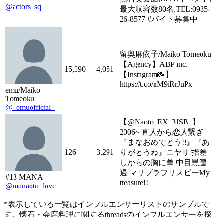
@actors_sq
最大収容数80名.TEL:0985-
26-8577 #バイト募集中
留奥麻依子/Maiko Tomeoku
【Agency】ABP inc.
15,390
4,051
【Instagram📸】
https://t.co/nM9iRrJuPx
emu/Maiko
Tomeoku
@_emuofficial_
【@Naoto_EX_3JSB_】
2006~ 直人から恋人繋ぎ
『まなおめでとう!!』『あ
126
3,291
りがとうね』ニヤリ 指差
しからの胸に拳 中目黒遭
遇 マリブラフリスビーMy
#13 MANA
treasure!!
@manaoto_love
*表示している一覧はインフルエンサーリストのサンプルで
す。懐石・会席料理に関するthreadsのインフルエンサーを探