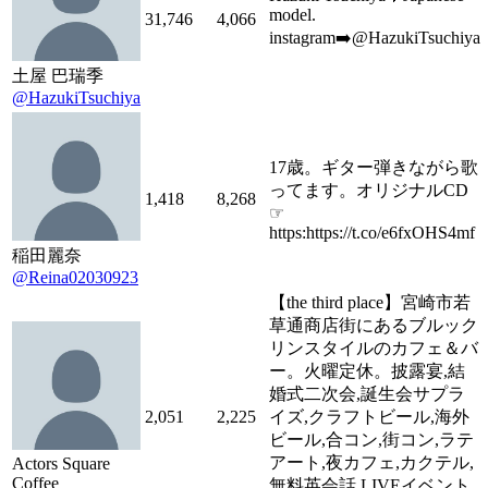
model.
31,746
4,066
instagram➡️@HazukiTsuchiya
土屋 巴瑞季
@HazukiTsuchiya
17歳。ギター弾きながら歌
ってます。オリジナルCD
1,418
8,268
☞
https:https://t.co/e6fxOHS4mf
稲田麗奈
@Reina02030923
【the third place】宮崎市若
草通商店街にあるブルック
リンスタイルのカフェ＆バ
ー。火曜定休。披露宴,結
婚式二次会,誕生会サプラ
2,051
2,225
イズ,クラフトビール,海外
ビール,合コン,街コン,ラテ
アート,夜カフェ,カクテル,
Actors Square
Coffee
無料英会話,LIVEイベント,