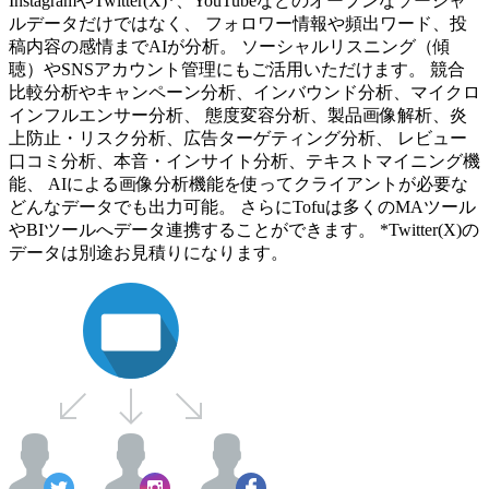
InstagramやTwitter(X)*、YouTubeなどのオープンなソーシャ
ルデータだけではなく、 フォロワー情報や頻出ワード、投
稿内容の感情までAIが分析。 ソーシャルリスニング（傾
聴）やSNSアカウント管理にもご活用いただけます。 競合
比較分析やキャンペーン分析、インバウンド分析、マイクロ
インフルエンサー分析、 態度変容分析、製品画像解析、炎
上防止・リスク分析、広告ターゲティング分析、 レビュー
口コミ分析、本音・インサイト分析、テキストマイニング機
能、 AIによる画像分析機能を使ってクライアントが必要な
どんなデータでも出力可能。 さらにTofuは多くのMAツール
やBIツールへデータ連携することができます。 *Twitter(X)の
データは別途お見積りになります。