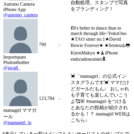
自動処理。スタンプで写真
Automo Camera
をブランディング！
iPhone App
@automo_camera
💃It's better to dance than to
march through life~YokoOno
★TAO sister no.1★David
790
-
Bowie Forever★ ★Sentou♨️🐸
KieruMakyu ★🗼iPhone
Ireportspam
endo/adenosister🎗
Plsdontbother
@java8_
💓「mamagirl」の公式イン
スタグラムです💓 ママだけ
どガールだもん♩ おしゃれ
も子育ても楽しんでいこう
123,784
-
よ🥰🌸 #mamagirl をつける
とあなたの投稿が紹介され
mamagirl ママガ
るかも！？ mamagirl WEBは
ール
こちら↓
@mamagirl_jp
*表示している一覧はインフルエンサーリストのサンプルで