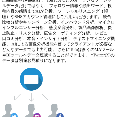
InstagramやTwitter(X)*、YouTubeなどのオープンなソーシャ
ルデータだけではなく、 フォロワー情報や頻出ワード、投
稿内容の感情までAIが分析。 ソーシャルリスニング（傾
聴）やSNSアカウント管理にもご活用いただけます。 競合
比較分析やキャンペーン分析、インバウンド分析、マイクロ
インフルエンサー分析、 態度変容分析、製品画像解析、炎
上防止・リスク分析、広告ターゲティング分析、 レビュー
口コミ分析、本音・インサイト分析、テキストマイニング機
能、 AIによる画像分析機能を使ってクライアントが必要な
どんなデータでも出力可能。 さらにTofuは多くのMAツール
やBIツールへデータ連携することができます。 *Twitter(X)の
データは別途お見積りになります。