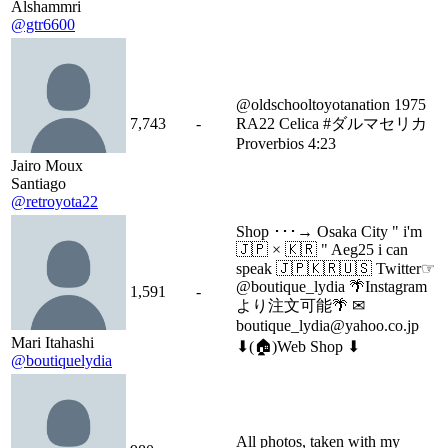
Alshammri
@gtr6600
@oldschooltoyotanation 1975
7,743
-
RA22 Celica #ダルマセリカ
Proverbios 4:23
Jairo Moux
Santiago
@retroyota22
Shop ･･･→ Osaka City " i'm
🇯🇵 × 🇰🇷 " Aeg25 i can
speak 🇯🇵🇰🇷🇺🇸 Twitter☞
@boutique_lydia 🌴Instagram
1,591
-
より注文可能🌴 ✉
boutique_lydia@yahoo.co.jp
Mari Itahashi
⬇︎(🏠)Web Shop ⬇︎
@boutiquelydia
All photos, taken with my