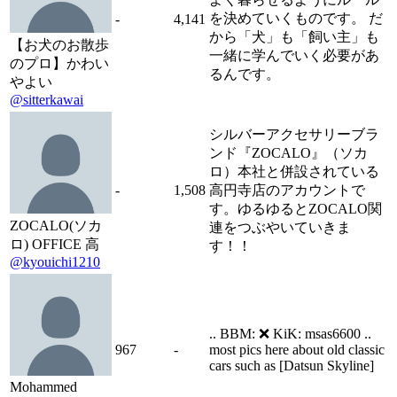
を決めていくものです。 だ
-
4,141
から「犬」も「飼い主」も
【お犬のお散歩
一緒に学んでいく必要があ
のプロ】かわい
るんです。
やよい
@sitterkawai
シルバーアクセサリーブラ
ンド『ZOCALO』（ソカ
ロ）本社と併設されている
-
1,508
高円寺店のアカウントで
す。ゆるゆるとZOCALO関
ZOCALO(ソカ
連をつぶやいていきま
ロ) OFFICE 高
す！！
@kyouichi1210
.. BBM: ❌ KiK: msas6600 ..
967
-
most pics here about old classic
cars such as [Datsun Skyline]
Mohammed