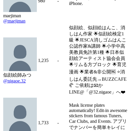
980
-
iPhone.
maejiman
@maejiman
似顔絵、似顔絵はんこ、消
しはん作家 🌟似顔絵検定1
級 🌟JESCA消しゴムはんこ
公認作家&講師 🌟小学中高
美教員免許第1種 🌟日本似
顔絵アーティスト協会会員
1,235
-
🌟リムる方ブロック 🌟育児
漫画 🌟業者&非公開🆖 ⭐️消
似顔絵師みつ
しはん委託先→BUZZCAFE
@nigaoe.32
🥐 ご依頼は📧か
LINE@「@32.nigaoe」へ❤️
Mask license plates
automatically! Edit-in awesome
stickers from famous Tuners,
Car Clubs, and Events. アプリ
1,733
-
でナンバーを簡単キレイに