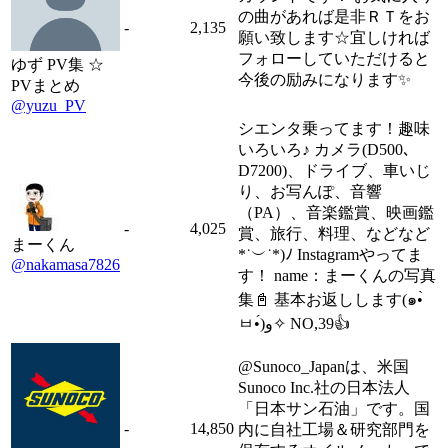
の曲があれば是非ＲＴをお
-
2,135
願い致します☆宜しければ
フォローしていただけると
ゆず PV集 ☆
今後の励みになります✨
PVまとめ
@yuzu_PV
シエンタ乗ってます！趣味
いろいろ♪ カメラ(D500､
D7200)、ドライブ、車いじ
り、お写んぽ、音響
（PA）、音楽鑑賞、映画鑑
-
4,025
賞、旅行、料理、などなど
まーくん
*˙︶˙*)ﾉ Instagramやってま
@nakamasa7826
す！ name：まーくんの写真
集📓 基本お返しします(๑•̀
ㅂ•́)و✧ NO,39👍
@Sunoco_Japanは、米国
Sunoco Inc.社の日本法人
「日本サン石油」です。国
-
14,850
内に自社工場＆研究部門を