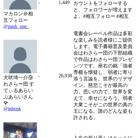
-
1,449
カウントをフォローする
と、フォロワーが増えます
マカロン＠相
よ。#相互フォロー #相互
互フォロー
@push_one_
電書会レーベル作品は多彩
な楽しみを読者様にご提供
します。電子書籍普及委員
会はわさらー団の下部組織
で作品はわさらー団プレゼ
ンツです。座右の銘「強者
専横を懐疑し、弱者に寄り
-
26,938
犬吠埼一介⑨
添う言論を。世界のリデザ
わさらー団 す
イン。慈悲こそが最高の
てぃるあらい
力。思いの力で、世界を変
ぶあらいさん
えて、幸せになろう。弱者
🌹
大衆こそがこの世界の真の
@inbosk
王になる。誰のどんな姿も
許される」
人生の折り返しはとっくに