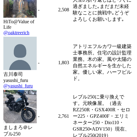
過ぎました｡まだまだ未経
-
2,508
験なことに挑戦中｡どうぞ
よろしくお願いします｡
HiTo@Value of
Life
@oaktreerich
アトリエフルカワ一級建築
士事務所。住宅の設計監理
業務。木の家。風や太陽の
-
1,803
自然エネルギーを生かした
家。優しい家。ハーフビル
古川泰司
ド。
yasushi_furu
@yasushi_furu
レブル250に乗り換えで
す。元映像屋。（過去
RZ250R・GSX400R・セロ
-
2,761
ー225・GPZ400F・エリミ
ネーター250・Dio110・
ましまろ＠レ
GSR250•ADV150）現在、
ブル250
レブル250(2019）