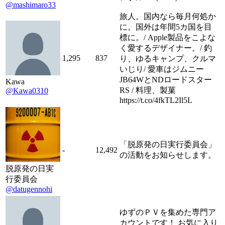
@mashimaro33
旅人。国内なら毎月何処か
に。国外は年間5カ国を目
標に。/ Apple製品をこよな
く愛するデザイナー。/ 釣
1,295
837
り、ゆるキャンプ、クルマ
いじり/ 愛車はジムニー
JB64WとNDロードスター
Kawa
RS / 料理、製菓
@Kawa0310
https://t.co/4fkTL2Il5L
「脱原発の日実行委員会」
-
12,492
の活動をお知らせします。
脱原発の日実
行委員会
@datugennohi
ゆずのＰＶを集めた専門ア
カウントです！ お気に入り