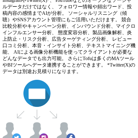
InstagramやTwitter(X)*、YouTubeなどのオープンなソーシャ
ルデータだけではなく、 フォロワー情報や頻出ワード、投
稿内容の感情までAIが分析。 ソーシャルリスニング（傾
聴）やSNSアカウント管理にもご活用いただけます。 競合
比較分析やキャンペーン分析、インバウンド分析、マイクロ
インフルエンサー分析、 態度変容分析、製品画像解析、炎
上防止・リスク分析、広告ターゲティング分析、 レビュー
口コミ分析、本音・インサイト分析、テキストマイニング機
能、 AIによる画像分析機能を使ってクライアントが必要な
どんなデータでも出力可能。 さらにTofuは多くのMAツール
やBIツールへデータ連携することができます。 *Twitter(X)の
データは別途お見積りになります。