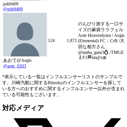
psh9409
@psh9409
のんびり旅する一口サ
イズの麻袋ララフェル
Aote Heavenlysea / Aegis
124
1,872
(Elemental) FC：CrB /大
切な相方さん
@utaha_gam3💍 /TMGE
🎸F1🏁im@s🎀
あおて@Aegis
@aote_0203
*表示している一覧はインフルエンサーリストのサンプルで
す。川崎汽船に関するBlueskyのインフルエンサーを探して
いる方へのおすすめに関するインフルエンサー以外が含まれ
ている可能性もございます。
対応メディア