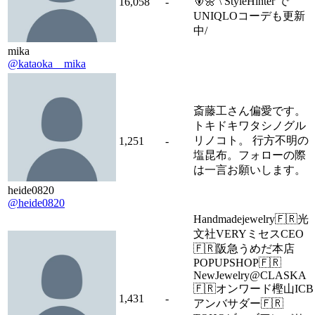
🐻🌼 \ StyleHinter で
16,058
-
UNIQLOコーデも更新
中/
mika
@kataoka__mika
斎藤工さん偏愛です。
トキドキワタシノグル
リノコト。 行方不明の
1,251
-
塩昆布。フォローの際
は一言お願いします。
heide0820
@heide0820
Handmadejewelry🇫🇷光
文社VERYミセスCEO
🇫🇷阪急うめだ本店
POPUPSHOP🇫🇷
NewJewelry@CLASKA
🇫🇷オンワード樫山ICB
1,431
-
アンバサダー🇫🇷