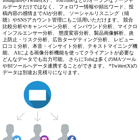
InstagramやTwitter(X)*、YouTubeなどのオープンなソーシャ
ルデータだけではなく、 フォロワー情報や頻出ワード、投
稿内容の感情までAIが分析。 ソーシャルリスニング（傾
聴）やSNSアカウント管理にもご活用いただけます。 競合
比較分析やキャンペーン分析、インバウンド分析、マイクロ
インフルエンサー分析、 態度変容分析、製品画像解析、炎
上防止・リスク分析、広告ターゲティング分析、 レビュー
口コミ分析、本音・インサイト分析、テキストマイニング機
能、 AIによる画像分析機能を使ってクライアントが必要な
どんなデータでも出力可能。 さらにTofuは多くのMAツール
やBIツールへデータ連携することができます。 *Twitter(X)の
データは別途お見積りになります。