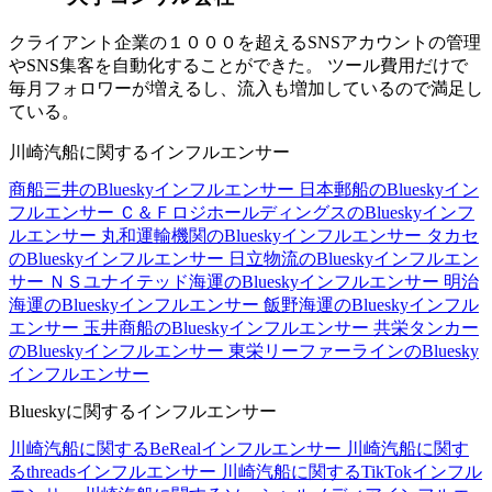
クライアント企業の１０００を超えるSNSアカウントの管理
やSNS集客を自動化することができた。 ツール費用だけで
毎月フォロワーが増えるし、流入も増加しているので満足し
ている。
川崎汽船に関するインフルエンサー
商船三井のBlueskyインフルエンサー
日本郵船のBlueskyイン
フルエンサー
Ｃ＆ＦロジホールディングスのBlueskyインフ
ルエンサー
丸和運輸機関のBlueskyインフルエンサー
タカセ
のBlueskyインフルエンサー
日立物流のBlueskyインフルエン
サー
ＮＳユナイテッド海運のBlueskyインフルエンサー
明治
海運のBlueskyインフルエンサー
飯野海運のBlueskyインフル
エンサー
玉井商船のBlueskyインフルエンサー
共栄タンカー
のBlueskyインフルエンサー
東栄リーファーラインのBluesky
インフルエンサー
Blueskyに関するインフルエンサー
川崎汽船に関するBeRealインフルエンサー
川崎汽船に関す
るthreadsインフルエンサー
川崎汽船に関するTikTokインフル