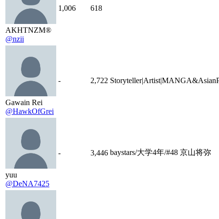
1,006
618
AKHTNZM®
@nzii
-
2,722
Storyteller|Artist|MANGA&Asia
Gawain Rei
@HawkOfGrei
baystars/大学4年/#48 京山将弥
-
3,446
yuu
@DeNA7425