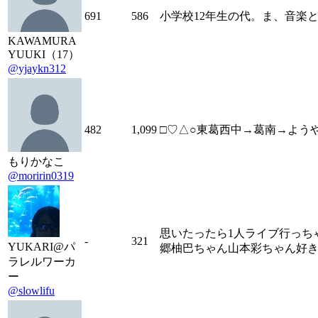
691
586
小学校12年生の代。ま、音楽
KAWAMURA
YUUKI（17）
@yjaykn312
482
1,099
□♡△○東葛西中→葛南→よう
もりかなこ
@moririn0319
思いたったら1人ライブ行っち
-
321
YUKARI@パ
郷柚巴ちゃん山本彩ちゃん好き】li
ラレルワーカ
ー
@slowlifu