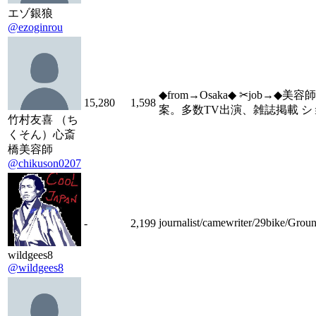
エゾ銀狼
@ezoginrou
◆from→Osaka◆ ✂︎jo
15,280
1,598
案。多数TV出演、雑誌掲載 ショー
竹村友喜 （ち
くそん）心斎
橋美容師
@chikuson0207
journalist/camewriter/29bike/G
-
2,199
wildgees8
@wildgees8