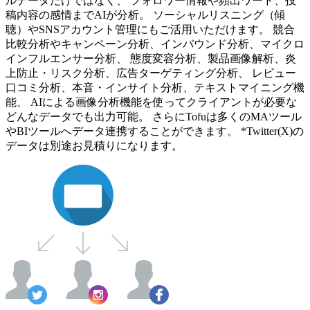
ルデータだけではなく、 フォロワー情報や頻出ワード、投
稿内容の感情までAIが分析。 ソーシャルリスニング（傾
聴）やSNSアカウント管理にもご活用いただけます。 競合
比較分析やキャンペーン分析、インバウンド分析、マイクロ
インフルエンサー分析、 態度変容分析、製品画像解析、炎
上防止・リスク分析、広告ターゲティング分析、 レビュー
口コミ分析、本音・インサイト分析、テキストマイニング機
能、 AIによる画像分析機能を使ってクライアントが必要な
どんなデータでも出力可能。 さらにTofuは多くのMAツール
やBIツールへデータ連携することができます。 *Twitter(X)の
データは別途お見積りになります。