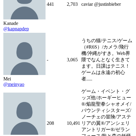
441
2,703
caviar @justinbieber
Kanade
@kapnapdep
うちの猫/テニス/ゲーム
（#R6S）/カメラ/飛行
機/沖縄がすき。Web界
-
3,065
隈でなんとなく生きて
ます。日課はテニス！
ゲームは永遠の初心
Mei
者.....
@meinyao
ゲーム・イベント・グ
ッズ他/ホーギーヒュー
®︎/焔龍聖拳シャオメイ/
バウンティシスターズ/
ノーチェの冒険/アステ
208
10,491
リアの翼®︎/アンシェリ
アントリガー®︎/ゼラン
フォース/歌と森の妖怪