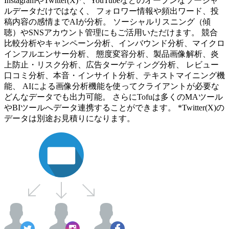
InstagramやTwitter(X)*、YouTubeなどのオープンなソーシャ
ルデータだけではなく、 フォロワー情報や頻出ワード、投
稿内容の感情までAIが分析。 ソーシャルリスニング（傾
聴）やSNSアカウント管理にもご活用いただけます。 競合
比較分析やキャンペーン分析、インバウンド分析、マイクロ
インフルエンサー分析、 態度変容分析、製品画像解析、炎
上防止・リスク分析、広告ターゲティング分析、 レビュー
口コミ分析、本音・インサイト分析、テキストマイニング機
能、 AIによる画像分析機能を使ってクライアントが必要な
どんなデータでも出力可能。 さらにTofuは多くのMAツール
やBIツールへデータ連携することができます。 *Twitter(X)の
データは別途お見積りになります。