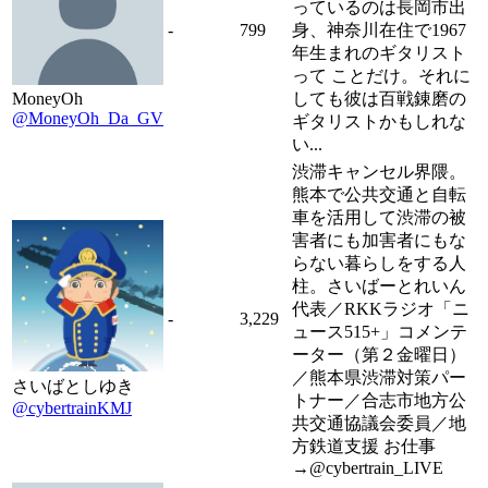
っているのは長岡市出
-
799
身、神奈川在住で1967
年生まれのギタリスト
って ことだけ。それに
MoneyOh
しても彼は百戦錬磨の
@MoneyOh_Da_GV
ギタリストかもしれな
い...
渋滞キャンセル界隈。
熊本で公共交通と自転
車を活用して渋滞の被
害者にも加害者にもな
らない暮らしをする人
柱。さいばーとれいん
代表／RKKラジオ「ニ
-
3,229
ュース515+」コメンテ
ーター（第２金曜日）
／熊本県渋滞対策パー
さいばとしゆき
トナー／合志市地方公
@cybertrainKMJ
共交通協議会委員／地
方鉄道支援 お仕事
→@cybertrain_LIVE