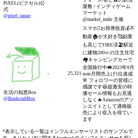
PiXEL(ピクセル)公
屋敷 / インディゲーム
式
マーケット
@pixel_japan
@market_indie 主催
スマホお得🉐投資💰不
動産🏠が大好き🥰副業
も高じてFIRE済🏖️駅近
に建物200㎡の注文住宅
🏘️キャンピングカーで
全国旅行中🚐2023年9月
-
25,321
note月間売上げ1位達成
🌸 フォロワーの皆様に
感謝です😆超激安の特
生活の知恵Box
価セール情報もお見逃
@BushcraftBox
しなく🔥Amazonのアソ
シエイトとして適格販
売により収入を得てい
ます
*表示している一覧はインフルエンサーリストのサンプルで
す。きりたんぽに関するfacebookのインフルエンサーを探し