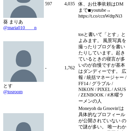
597
4,035
体、お仕事依頼はDM
まで◾︎youtube→
https://t.co/ccnWdtpNi3
葵 まりあ
@maria010____n
tosと書いて「とす」と
よみます。 風景写真を
撮ったりブログを書い
たりしています。起き
ているときの寝言が多
いのが自慢ですが基本
-
1,762
はダンディーです。 広
報 / 統括マネージャー /
FF14 / グラブル /
とす
NIKON / PIXEL / ASUS
@tosroom
/ ZENBOOK / #木曜ラ
ーメンの人
Moneyoh da Groovin'は
具体的なプロフィール
が公開されていない の
で謎が多い。 唯一わか