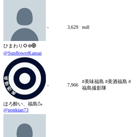
-
3,629
null
ひまわり🌻❄️🌐
@SunflowerKansai
#美味福島 #美酒福島 #
-
7,966
福島撮影隊
ほろ酔い、福島🍶
@nonkian73