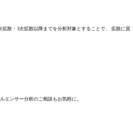
次拡散・3次拡散以降までを分析対象とすることで、 拡散に貢
。
フルエンサー分析のご相談もお気軽に。