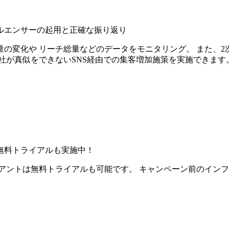
ルエンサーの起用と正確な振り返り
の変化や リーチ総量などのデータをモニタリング。 また、2
社が真似をできないSNS経由での集客増加施策を実施できます
無料トライアルも実施中！
アントは無料トライアルも可能です。 キャンペーン前のイン