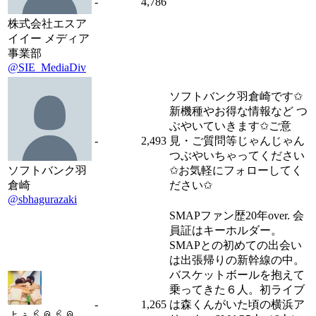
-
4,786
株式会社エスア
イイー メディア
事業部
@SIE_MediaDiv
ソフトバンク羽倉崎です✩
新機種やお得な情報など つ
ぶやいていきます✩ご意
-
2,493
見・ご質問等じゃんじゃん
つぶやいちゃってください
ソフトバンク羽
✩お気軽にフォローしてく
倉崎
ださい✩
@sbhagurazaki
SMAPファン歴20年over. 会
員証はキーホルダー。
SMAPとの初めての出会い
は出張帰りの新幹線の中。
バスケットボールを抱えて
乗ってきた６人。初ライブ
-
1,265
は森くんがいた頃の横浜ア
よぅ🖇📎🖇📎