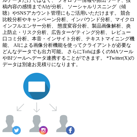
ルデータだけではなく、 フォロワー情報や頻出ワード、投
稿内容の感情までAIが分析。 ソーシャルリスニング（傾
聴）やSNSアカウント管理にもご活用いただけます。 競合
比較分析やキャンペーン分析、インバウンド分析、マイクロ
インフルエンサー分析、 態度変容分析、製品画像解析、炎
上防止・リスク分析、広告ターゲティング分析、 レビュー
口コミ分析、本音・インサイト分析、テキストマイニング機
能、 AIによる画像分析機能を使ってクライアントが必要な
どんなデータでも出力可能。 さらにTofuは多くのMAツール
やBIツールへデータ連携することができます。 *Twitter(X)の
データは別途お見積りになります。