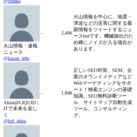
@zutaka
火山情報を中心に、地震・
津波などの災害に関する最
新情報をツイートするニュ
-
2,406
ースbotです。機械抽出のた
め稀にノイズが入る場合が
火山情報・速報
あります。
ニュース
@kazan_info
正しいSEO対策、SEM、企
業のオウンドメディアなど
Webマーケティングをサポ
ート！検索エンジンの基礎
-
1,846
知識、SEO無料診断ツー
ル、サイトマップ自動生成
Akira@LIQUID |
ITで未来を楽し
ツール、コンサルティン
く
グ。
@lqd_akira