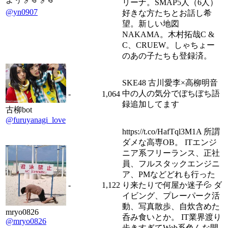
リーナ。SMAP5人（6人）
@yn0907
好きな方たちとお話し希
望。新しい地図
NAKAMA。木村拓哉C &
C、CRUEW。しゃちょー
のあの子たちも登録済。
SKE48 古川愛李×高柳明音
中の人の気分でぼちぼち語
-
1,064
録追加してます
古柳bot
@furuyanagi_love
https://t.co/HafTql3M1A 所謂
ダメな高専OB。 ITエンジ
ニア系フリーランス、正社
員、フルスタックエンジニ
ア、PMなどどれも行った
-
1,122
り来たりで何屋か迷子💦 ダ
イビング、プレーパーク活
動、写真散歩、自炊含めた
mryo0826
呑み食いとか。 IT業界渡り
@mryo0826
歩きすぎてWeb系色んな開