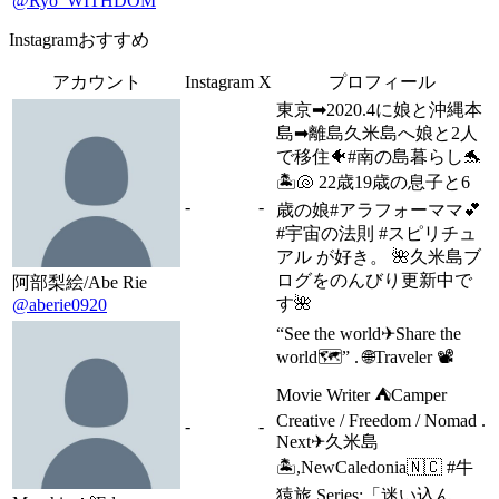
@Ryo_WITHDOM
Instagramおすすめ
アカウント
Instagram
X
プロフィール
東京➡︎2020.4に娘と沖縄本
島➡︎離島久米島へ娘と2人
で移住🐠#南の島暮らし🐬
🏝🐚 22歳19歳の息子と6
-
-
歳の娘#アラフォーママ💕
#宇宙の法則 #スピリチュ
アル が好き。 🌺久米島ブ
ログをのんびり更新中で
阿部梨絵/Abe Rie
す🌺
@aberie0920
“See the world✈︎Share the
world🗺” . 🌐Traveler 📽
Movie Writer ⛺️Camper
Creative / Freedom / Nomad .
-
-
Next✈︎久米島
🏝,NewCaledonia🇳🇨 #牛
猿旅 Series:「迷い込ん