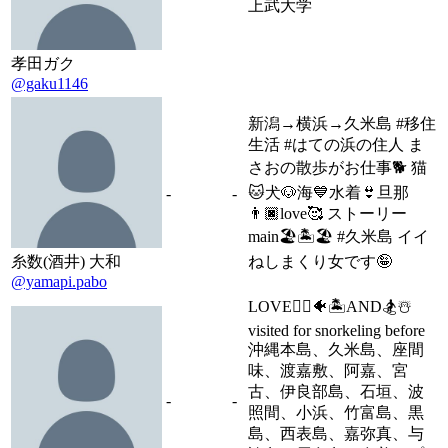
上武大学
孝田ガク
@gaku1146
新潟→横浜→久米島 #移住
生活 #はての浜の住人 ま
さおの散歩がお仕事🐕 猫
🐱犬🐶海💙水着👙旦那
-
-
👨🏿love🥰 ストーリー
main🏖🏝🏖 #久米島 イイ
糸数(酒井) 大和
ねしまくり女です🤪
@yamapi.pabo
LOVE🧜‍♀️🐠🏝AND🏂☃️
visited for snorkeling before
沖縄本島、久米島、座間
味、渡嘉敷、阿嘉、宮
古、伊良部島、石垣、波
-
-
照間、小浜、竹富島、黒
島、西表島、嘉弥真、与