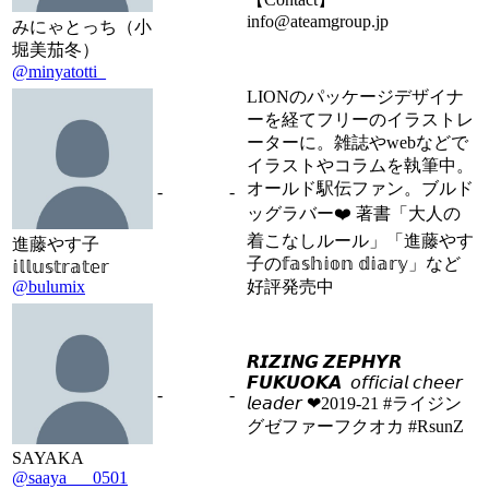
info@ateamgroup.jp
みにゃとっち（小
堀美茄冬）
@minyatotti_
LIONのパッケージデザイナ
ーを経てフリーのイラストレ
ーターに。雑誌やwebなどで
イラストやコラムを執筆中。
オールド駅伝ファン。ブルド
-
-
ッグラバー❤️ 著書「大人の
着こなしルール」「進藤やす
進藤やす子
子の𝕗𝕒𝕤𝕙𝕚𝕠𝕟 𝕕𝕚𝕒𝕣𝕪」など
𝕚𝕝𝕝𝕦𝕤𝕥𝕣𝕒𝕥𝕖𝕣
@bulumix
好評発売中
𝙍𝙄𝙕𝙄𝙉𝙂 𝙕𝙀𝙋𝙃𝙔𝙍
𝙁𝙐𝙆𝙐𝙊𝙆𝘼 ︎ 𝘰𝘧𝘧𝘪𝘤𝘪𝘢𝘭 𝘤𝘩𝘦𝘦𝘳
-
-
𝘭𝘦𝘢𝘥𝘦𝘳 ❤︎2019-21 #ライジン
グゼファーフクオカ #RsunZ
SAYAKA
@saaya___0501