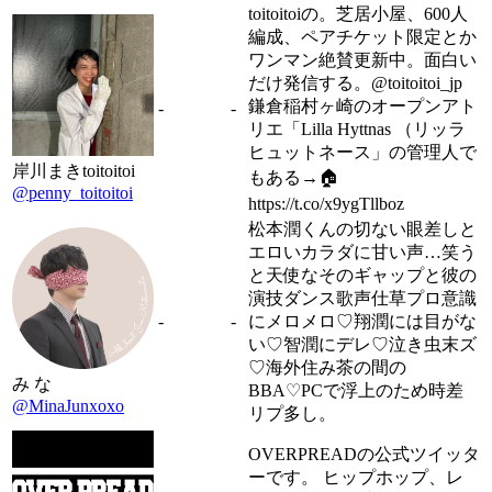
toitoitoiの。芝居小屋、600人
編成、ペアチケット限定とか
ワンマン絶賛更新中。面白い
だけ発信する。@toitoitoi_jp
鎌倉稲村ヶ崎のオープンアト
-
-
リエ「Lilla Hyttnas （リッラ
ヒュットネース」の管理人で
岸川まきtoitoitoi
もある→🏠
@penny_toitoitoi
https://t.co/x9ygTllboz
松本潤くんの切ない眼差しと
エロいカラダに甘い声…笑う
と天使なそのギャップと彼の
演技ダンス歌声仕草プロ意識
-
-
にメロメロ♡翔潤には目がな
い♡智潤にデレ♡泣き虫末ズ
♡海外住み茶の間の
み な
BBA♡PCで浮上のため時差
@MinaJunxoxo
リプ多し。
OVERPREADの公式ツイッタ
ーです。 ヒップホップ、レ