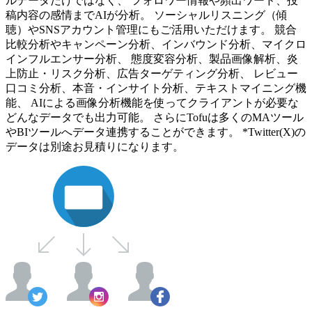
ルデータだけではなく、 フォロワー情報や頻出ワード、投
稿内容の感情までAIが分析。 ソーシャルリスニング（傾
聴）やSNSアカウント管理にもご活用いただけます。 競合
比較分析やキャンペーン分析、インバウンド分析、マイクロ
インフルエンサー分析、 態度変容分析、製品画像解析、炎
上防止・リスク分析、広告ターゲティング分析、 レビュー
口コミ分析、本音・インサイト分析、テキストマイニング機
能、 AIによる画像分析機能を使ってクライアントが必要な
どんなデータでも出力可能。 さらにTofuは多くのMAツール
やBIツールへデータ連携することができます。 *Twitter(X)の
データは別途お見積りになります。