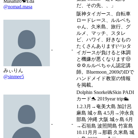
Masahiro🐒Eda
だ、その先、、」
@nomad.masa
阪神タイガース、自転車
ロードレース、ルルベち
ゃん、久米島、旅行、グ
ルメ、マッチ、スタレ
ビ、ハワイ、好きなもの
たくさんあります(^^)♪タ
-
-
イガースが負けると体調
と機嫌が悪くなります😒
💢💢ルルベちゃん認定講
みぃりん
師。Bluemoon_2069のIDで
@sinmee5
ハンドメイド教室の情報
を掲載。
Dolphin Snorkel&Skin PADI
カード🐬 2019year trip🛳
1.2.3月→奄美大島 加計呂
麻島 城ヶ島 4.5月→沖永良
部島 沖縄 大阪 城ヶ島 6月
-
-
→石垣島 波照間島 竹富島
10.11月月→那覇 久米島 城