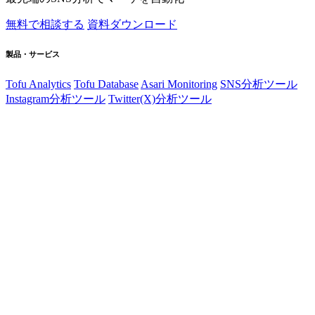
無料で相談する
資料ダウンロード
製品・サービス
Tofu Analytics
Tofu Database
Asari Monitoring
SNS分析ツール
Instagram分析ツール
Twitter(X)分析ツール
リサーチ
インフルエンサー検索
BIツール連携
会社情報
コーポレートサイト
ブログ
プライバシーポリシー
利用規約