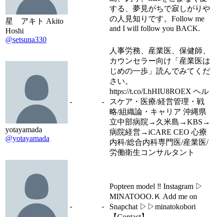
する、夢見がちで寂しがりや
の人見知りです。Follow me
星 アキト Akito
and I will follow you BACK.
Hoshi
@setsuna330
人事労務、産業医、保健師、
カウンセラー向け「産業医は
じめの一歩」読んでみてくだ
さい。
https://t.co/LhHIU8ROEX ヘル
-
-
スケア・医療/経営管理・戦
略/組織論・キャリア 沖縄県
立中部病院→久米島→KBS→
yotayamada
病院経営→iCARE CEO 心療
@yotayamada
内科/総合内科専門医/産業医/
労働衛生コンサルタント
Popteen model ‼︎ Instagram ▷
MINATOOO.Ｋ Add me on
-
-
Snapchat ▷▷minatokobori
【Contact】