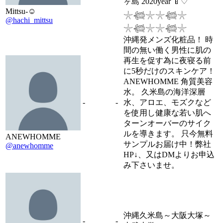
ヶ島 2020year 🍼♡
Mittsu-☺︎
𓇼𓆉𓇼𓇼𓆉𓇼
@hachi_mittsu
𓇼𓆉𓇼𓇼𓆉𓇼
沖縄発メンズ化粧品！ 時
間の無い働く男性に肌の
再生を促す為に夜寝る前
に5秒だけのスキンケア！
ANEWHOMME 角質美容
水。 久米島の海洋深層
-
-
水、アロエ、モズクなど
を使用し健康な若い肌へ
ターンオーバーのサイク
ルを導きます。 只今無料
ANEWHOMME
サンプルお届け中！弊社
@anewhomme
HP↓、又はDMよりお申込
み下さいませ。
沖縄久米島～大阪大塚～
-
-