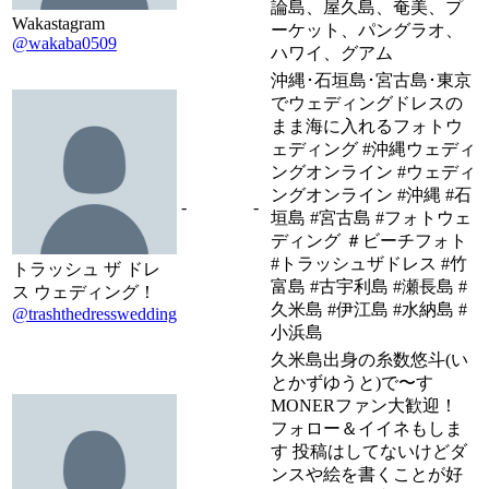
論島、屋久島、奄美、プ
Wakastagram
ーケット、パングラオ、
@wakaba0509
ハワイ、グアム
沖縄･石垣島･宮古島･東京
でウェディングドレスの
まま海に入れるフォトウ
ェディング #沖縄ウェディ
ングオンライン #ウェディ
ングオンライン #沖縄 #石
-
-
垣島 #宮古島 #フォトウェ
ディング ＃ビーチフォト
#トラッシュザドレス #竹
トラッシュ ザ ドレ
富島 #古宇利島 #瀬長島 #
ス ウェディング！
久米島 #伊江島 #水納島 #
@trashthedresswedding
小浜島
久米島出身の糸数悠斗(い
とかずゆうと)で〜す
MONERファン大歓迎！
フォロー＆イイネもしま
す 投稿はしてないけどダ
ンスや絵を書くことが好