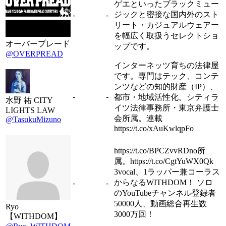
ゲエといったブラックミュー
ジックと密接な国内外のスト
-
-
リート・カジュアルウェアー
を幅広く取扱うセレクトショ
オーバープレード
ップです。
@OVERPREAD
インターネッツ育ちの法律屋
です。専門はテック、コンテ
ンツなどの知的財産（IP）、
-
-
都市・地域活性化。シティラ
水野 祐 CITY
イツ法律事務所・東京弁護士
LIGHTS LAW
会所属。連載
@TasukuMizuno
https://t.co/xAuKwlqpFo
https://t.co/BPCZvvRDno所
属。https://t.co/CgtYuWX0Qk
3vocal、1ラッパー兼コーラス
からなるWITHDOM！ ソロ
-
-
のYouTubeチャンネル登録者
50000人、動画総合再生数
Ryo
3000万回！
【WITHDOM】