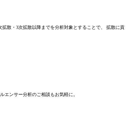
次拡散・3次拡散以降までを分析対象とすることで、 拡散に貢
。
フルエンサー分析のご相談もお気軽に。