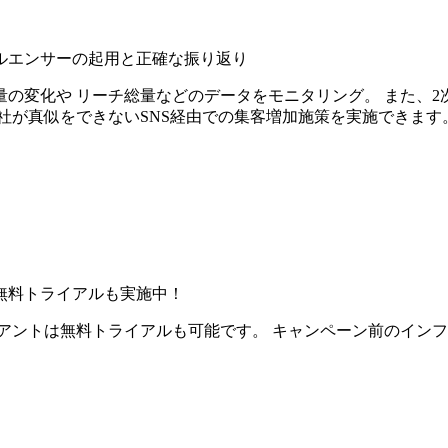
ルエンサーの起用と正確な振り返り
の変化や リーチ総量などのデータをモニタリング。 また、2
社が真似をできないSNS経由での集客増加施策を実施できます
無料トライアルも実施中！
アントは無料トライアルも可能です。 キャンペーン前のイン