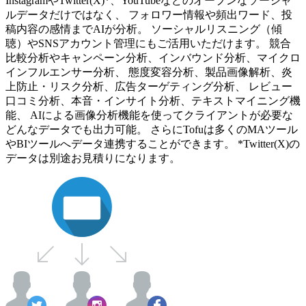
InstagramやTwitter(X)*、YouTubeなどのオープンなソーシャ
ルデータだけではなく、 フォロワー情報や頻出ワード、投
稿内容の感情までAIが分析。 ソーシャルリスニング（傾
聴）やSNSアカウント管理にもご活用いただけます。 競合
比較分析やキャンペーン分析、インバウンド分析、マイクロ
インフルエンサー分析、 態度変容分析、製品画像解析、炎
上防止・リスク分析、広告ターゲティング分析、 レビュー
口コミ分析、本音・インサイト分析、テキストマイニング機
能、 AIによる画像分析機能を使ってクライアントが必要な
どんなデータでも出力可能。 さらにTofuは多くのMAツール
やBIツールへデータ連携することができます。 *Twitter(X)の
データは別途お見積りになります。