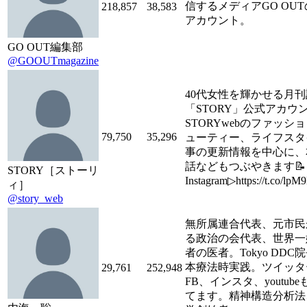
信するメディアGO OU
218,857
38,583
アカウント。
GO OUT編集部
@GOOUTmagazine
40代女性を輝かせる月刊
「STORY」公式アカウ
STORYwebのファッシ
79,750
35,296
ューティー、ライフスタ
事の更新情報を中心に、
話などもつぶやきます📝
STORY［ストーリ
Instagram▷https://t.co/lp
ィ］
@story_web
無所属連合代表、元市民
る政治の会代表、世界一
者の医者。Tokyo DDC
本療法時実践。ツイッタ
29,761
252,948
FB、インスタ、youtub
てます。精神構造分析法