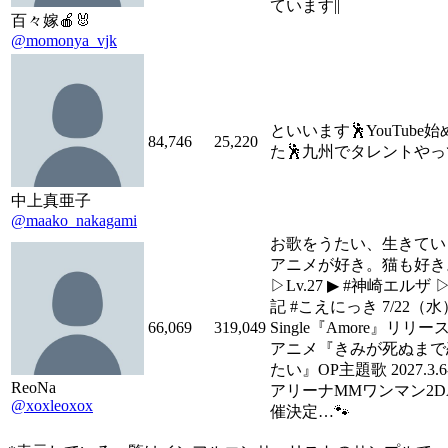
ています||
百々嫁🍎🐰
@momonya_vjk
といいます🕺YouTube
84,746
25,220
た🕺九州でタレントや
中上真亜子
@maako_nakagami
お歌をうたい、生きてい
アニメが好き。猫も好き
▷Lv.27 ▶︎ #神崎エルザ 
記 #こえにっき 7/22（水）
66,069
319,049
Single『Amore』リリース
アニメ『きみが死ぬまで
たい』OP主題歌 2027.3.
ReoNa
アリーナMMワンマン2DA
@xoxleoxox
催決定…🐾