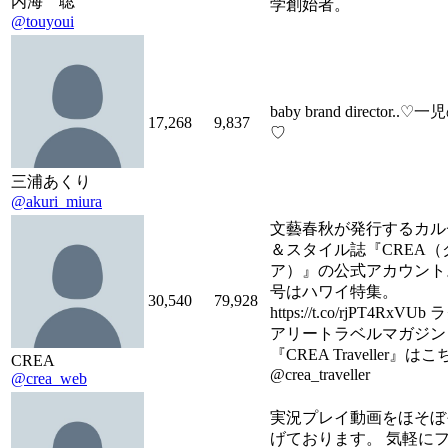
内海 聡
学創始者。
@touyoui
baby brand director..
17,268
9,837
♡
三浦あくり
@akuri_miura
文藝春秋が発行するカル
＆スタイル誌『CREA（
ア）』の公式アカウント
号はハワイ特集。
30,540
79,928
https://t.co/rjPT4RxVU
アリートラベルマガジン
『CREA Traveller』は
CREA
@crea_traveller
@crea_web
実況プレイ動画をほそぼ
げております。 気軽に