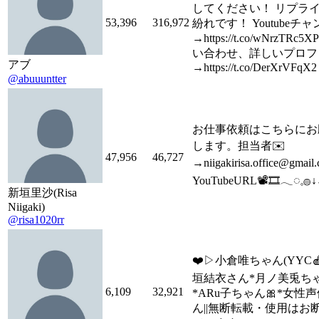
してください！ リプラ
53,396
316,972
紛れです！ Youtubeチ
→https://t.co/wNrzTRc5
い合わせ、詳しいプロフ
アブ
→https://t.co/DerXrVFqX2
@abuuuntter
お仕事依頼はこちらにお
します。担当者✉️
47,956
46,727
→niigakirisa.office@gmail
YouTubeURL📽🎞𓂃◌𓈒𓐍↓
新垣里沙(Risa
Niigaki)
@risa1020rr
❤️▷小倉唯ちゃん(YYC🍎
垣結衣さん*月ノ美兎ちゃ
6,109
32,921
*ARu子ちゃん🎀*女性
ん||無断転載・使用はお