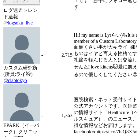
Ｔです 勝手にフォロー返
す！
ログ速＠トレン
ド速報
@logsoku_live
Hi! my name is Ly(らい)🙋It is 
member of a Custom Laborator
面倒くさい事が大キライ+嫌
ものはイヤと言える性格です
-
2,715
礼節を軽んじる人とは交流
せん⚠️I love kittens🐱愛に飢
カスタム研究所
(所員:ライ🐱)
るので優しくしてください
@clabtokyo
医院検索・ネット受付サイ
公式アカウントです。医師
の情報サイト「Healthcure（
-
1,363
ルスキュア）」のニュース
EPARK（イーパ
得な情報などお届けします
ーク）クリニッ
facebook⇒https://t.co/7bjQ8X5