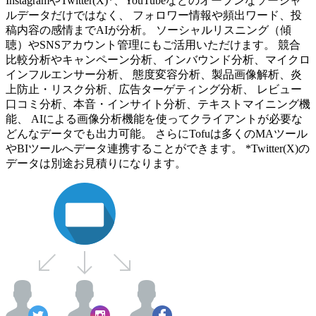
InstagramやTwitter(X)*、YouTubeなどのオープンなソーシャ
ルデータだけではなく、 フォロワー情報や頻出ワード、投
稿内容の感情までAIが分析。 ソーシャルリスニング（傾
聴）やSNSアカウント管理にもご活用いただけます。 競合
比較分析やキャンペーン分析、インバウンド分析、マイクロ
インフルエンサー分析、 態度変容分析、製品画像解析、炎
上防止・リスク分析、広告ターゲティング分析、 レビュー
口コミ分析、本音・インサイト分析、テキストマイニング機
能、 AIによる画像分析機能を使ってクライアントが必要な
どんなデータでも出力可能。 さらにTofuは多くのMAツール
やBIツールへデータ連携することができます。 *Twitter(X)の
データは別途お見積りになります。