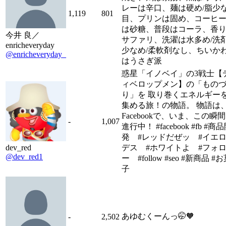
レーは辛口、麺は硬め/脂少
1,119
801
目、プリンは固め、コーヒ
は砂糖、普段はコーラ、香
今井 良／
サファリ、洗濯は水多め/洗
enricheveryday
少なめ/柔軟剤なし、ちいか
@enricheveryday_
はうさぎ派
惑星「イノベイ」の3戦士【
ィベロップメン】の「もの
り」を 取り巻くエネルギー
集める旅！の物語。 物語は
Facebookで、いま、この瞬
-
1,007
進行中！ #facebook #fb #商
発 #レッドだぜッ #イエ
dev_red
デス #ホワイトよ #フォ
@dev_red1
ー #follow #seo #新商品 #
子
あゆむくーんっ🤭🧡
-
2,502