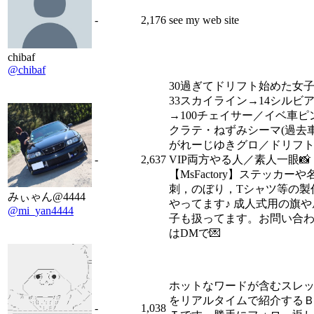
-
2,176
see my web site
chibaf
@chibaf
30過ぎてドリフト始めた女子
33スカイライン→14シルビ
→100チェイサー／イベ車ピ
クラテ・ねずみシーマ(過去車
がれーじゆきグロ／ドリフ
-
2,637
VIP両方やる人／素人一眼📸
【MsFactory】ステッカーや
刺，のぼり，Tシャツ等の製
みぃゃん@4444
やってます♪ 成人式用の旗や
@mi_yan4444
子も扱ってます。お問い合
はDMで💌
ホットなワードが含むスレ
をリアルタイムで紹介する
-
1,038