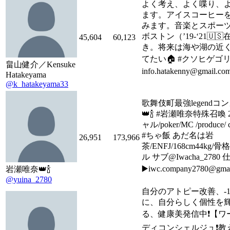
よく考え、よく喋り、
ます。アイスコーヒー
みます。音楽とスポー
ボストン（’19-‘21🇺
45,604
60,123
き。将来は海や湖の近
てたい🏠 #クソヒゲゴリ
畠山健介／Kensuke
info.hatakenny@gmail.co
Hatakeyama
@k_hatakeyama33
歌舞伎町最強legendコ
👑🍾 #岩瀬唯奈特殊召喚 
ャル/poker/MC /produce/ c
#ちゃ飯 あだ名は岩
26,951
173,966
茶/ENFJ/168cm44kg
ル サブ@Iwacha_278
▶️iwc.company2780@gmai
岩瀬唯奈👑🍾
@yuina_2780
自分のアトピー改善、-1
に、自分らしく個性を
る、健康美発信中❗️【ワ
ディコンシェルジュ❗️教