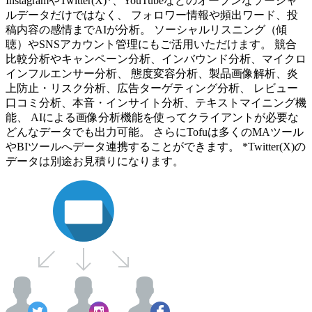
InstagramやTwitter(X)*、YouTubeなどのオープンなソーシャ
ルデータだけではなく、 フォロワー情報や頻出ワード、投
稿内容の感情までAIが分析。 ソーシャルリスニング（傾
聴）やSNSアカウント管理にもご活用いただけます。 競合
比較分析やキャンペーン分析、インバウンド分析、マイクロ
インフルエンサー分析、 態度変容分析、製品画像解析、炎
上防止・リスク分析、広告ターゲティング分析、 レビュー
口コミ分析、本音・インサイト分析、テキストマイニング機
能、 AIによる画像分析機能を使ってクライアントが必要な
どんなデータでも出力可能。 さらにTofuは多くのMAツール
やBIツールへデータ連携することができます。 *Twitter(X)の
データは別途お見積りになります。