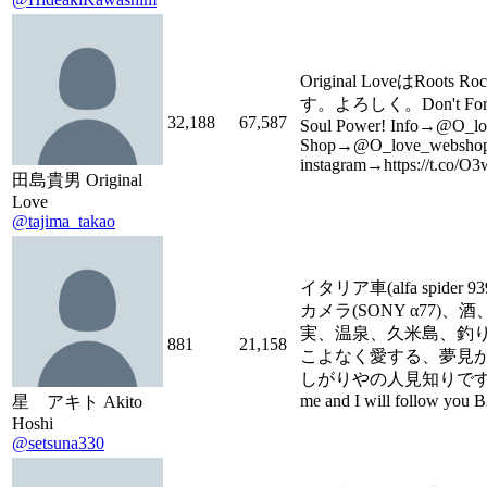
Original LoveはRoots Ro
す。よろしく。Don't Forge
32,188
67,587
Soul Power! Info→@O_lo
Shop→@O_love_websho
instagram→https://t.co/
田島貴男 Original
Love
@tajima_takao
イタリア車(alfa spider 93
カメラ(SONY α77)、
実、温泉、久米島、釣り
881
21,158
こよなく愛する、夢見
しがりやの人見知りです。F
me and I will follow you
星 アキト Akito
Hoshi
@setsuna330