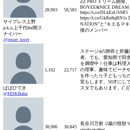
ZZ PRO ドリーム開発、
BOYEE&NICE DREA
28,903
58,583
https://t.co/DLkEaUSSR5
https://t.co/GkRn8qRN1
サイプレス上野
NATION”と“キエるマ
p.k.a.上千代the闇ス
後のメンバー
ナイパー
@resort_lover
ステージ4の肺癌と肝臓
者。でも、愛知県で田
を満喫中！仕事は料理人
の理事。趣味でビーチ
1,102
22,717
を作ったり子どもっち
室もします。50才にし
ばばひでき
スタでもあります。(ﾟДﾟ
@HDKBaba
長谷川万射 /2歳の怪獣マ
38,906
30,845
single mother。