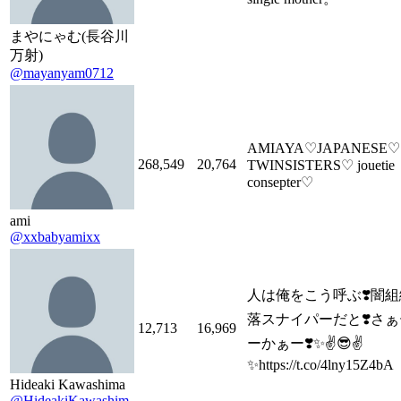
まやにゃむ(長谷川
万射)
@mayanyam0712
AMIAYA♡JAPANESE♡
268,549
20,764
TWINSISTERS♡ jouetie
consepter♡
ami
@xxbabyamixx
人は俺をこう呼ぶ❣️闇
落スナイパーだと❣️さ
12,713
16,969
ーかぁー❣️✨✌️😎✌️
✨https://t.co/4lny15Z4bA
Hideaki Kawashima
@HideakiKawashim