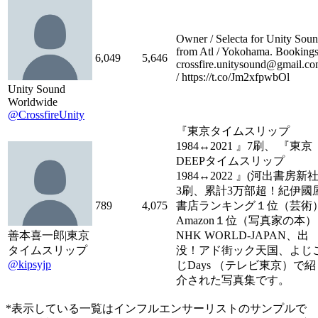
Owner / Selecta for Unity Sou
from Atl / Yokohama. Bookings
6,049
5,646
crossfire.unitysound@gmail.c
/ https://t.co/Jm2xfpwbOl
Unity Sound
Worldwide
@CrossfireUnity
『東京タイムスリップ
1984↔︎2021 』7刷、 『東京
DEEPタイムスリップ
1984↔︎2022 』(河出書房新社
3刷、累計3万部超！紀伊國
789
4,075
書店ランキング１位（芸術
Amazon１位（写真家の本）
善本喜一郎|東京
NHK WORLD-JAPAN、出
タイムスリップ
没！アド街ック天国、よじ
@kipsyjp
じDays （テレビ東京）で紹
介された写真集です。
*表示している一覧はインフルエンサーリストのサンプルで