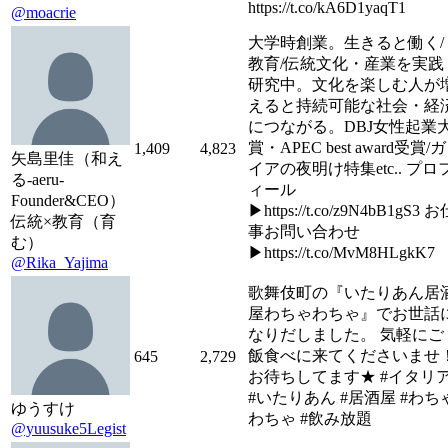
https://t.co/kA6D1yaqT1
@moacrie
大学時創業。生きると働く/
教育/伝統文化・産業を実践
研究中。文化を楽しむ人が
えると持続可能な社会・経
につながる。DBJ女性起業
賞・APEC best award受賞/ガ
1,409
4,823
矢島里佳（和え
イアの夜明け特集etc.. プロ
る-aeru-
ィール
Founder&CEO）
▶︎https://t.co/z9N4bB1gS3 
伝統×教育（育
事お問い合わせ
む）
▶︎https://t.co/MvM8HLgkK7
@Rika_Yajima
歌舞伎町の『いたりあん居
屋わちゃわちゃ』でお世話
なりだしました。 気軽にご
飯食べに来てくださいませ
645
2,729
お待ちしてます★ #イタリ
#いたりあん #居酒屋 #わち
ゆうすけ
わちゃ #飲み放題
@yuusuke5Legist