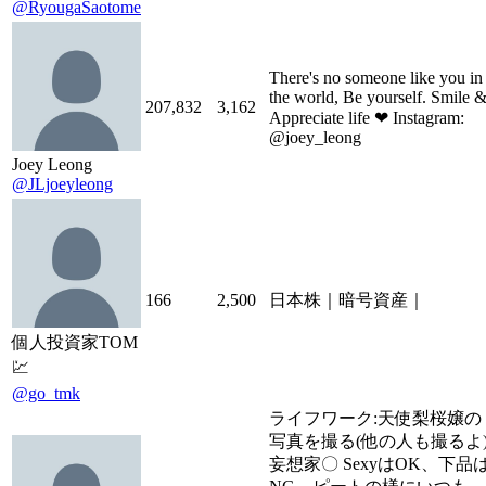
@RyougaSaotome
There's no someone like you in
the world, Be yourself. Smile 
207,832
3,162
Appreciate life ❤ Instagram:
@joey_leong
Joey Leong
@JLjoeyleong
166
2,500
日本株｜暗号資産｜
個人投資家TOM
💹
@go_tmk
ライフワーク:天使梨桜嬢の
写真を撮る(他の人も撮るよ
妄想家〇 SexyはOK、下品