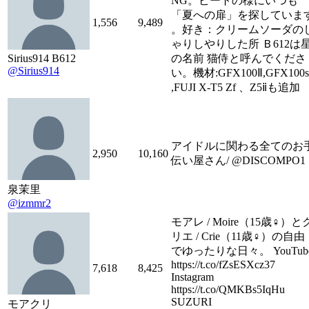
NG。ピートの様にいつも
「夏への扉」を探していま
1,556
9,489
。好き：クリームソーダの
ゃりしやりした所 Ｂ612は
Sirius914 B612
の名前 猫侍と呼んでくださ
@Sirius914
い。機材:GFX100Ⅱ,GFX100s
,FUJI X-T5 Zf 、Z5ⅱも追加
アイドルに関わる全てのお
2,950
10,160
伝い屋さん/ @DISCOMPO1
泉茉里
@izmmr2
モアレ / Moire（15歳♀）と
リエ / Crie（11歳♀）の自由
でゆったりな日々。 YouTub
https://t.co/fZsESXcz37
7,618
8,425
Instagram
https://t.co/QMKBs5IqHu
SUZURI
モアクリ