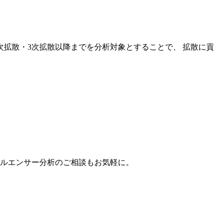
次拡散・3次拡散以降までを分析対象とすることで、 拡散に貢
。
フルエンサー分析のご相談もお気軽に。