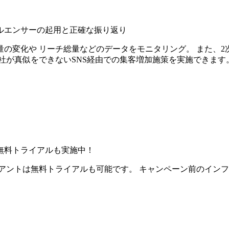
ルエンサーの起用と正確な振り返り
の変化や リーチ総量などのデータをモニタリング。 また、2
社が真似をできないSNS経由での集客増加施策を実施できます
無料トライアルも実施中！
アントは無料トライアルも可能です。 キャンペーン前のイン