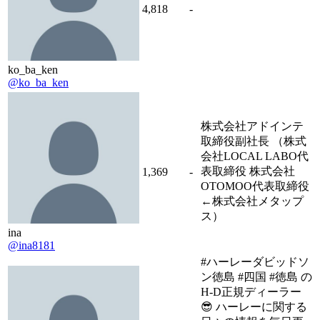
4,818
-
ko_ba_ken
@ko_ba_ken
株式会社アドインテ
取締役副社長 （株式
会社LOCAL LABO代
表取締役 株式会社
1,369
-
OTOMOO代表取締役
←株式会社メタップ
ス）
ina
@ina8181
#ハーレーダビッドソ
ン徳島 #四国 #徳島 の
H-D正規ディーラー
😎 ハーレーに関する