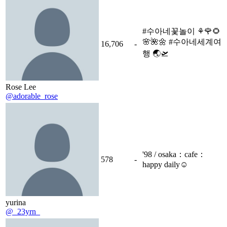
#수아네꽃놀이 ⚘️🌹🌻
🌸🌺🌼 #수아네세계여
16,706
-
행 🌏🛫
Rose Lee
@adorable_rose
'98 / osaka：cafe：
578
-
happy daily☺︎
yurina
@_23yrn_