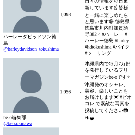
日々の情報を毎日更
新しています☝️ 皆様
1,098
-
と一緒に楽しめたら
と思います😁 徳島県
徳島市川内町加賀須
野382-4 #ハーレー #
ハーレーダビッドソン徳
ハーレー徳島 #harley
島
#hdtokushima #バイク
@harleydavidson_tokushima
#ツーリング
沖縄県内で毎月7万部
を発行しているフリ
ーマガジンbe-oです⭐️
沖縄発のオシャレ、
美容、楽しいことを
1,956
-
お届けします💓 #ビオ
コレ で素敵な写真を
投稿してください📷
be-o編集部
🌴❤️
@beo.okinawa