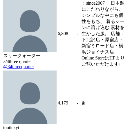
：since2007： 日本製
にこだわりながら、
シンプルな中にも個
性をもち、 着るシー
ンに溶け込む 素材を
6,808
-
生かした服。 店舗：
下北沢店・原宿店・
新宿ミロード店・横
浜ジョイナス店
スリークォーター |
Online StoreはHPより
3/4three quarter
ご覧いただけます↓
@34threequarter
4,179
-
𖠰
tootickyt