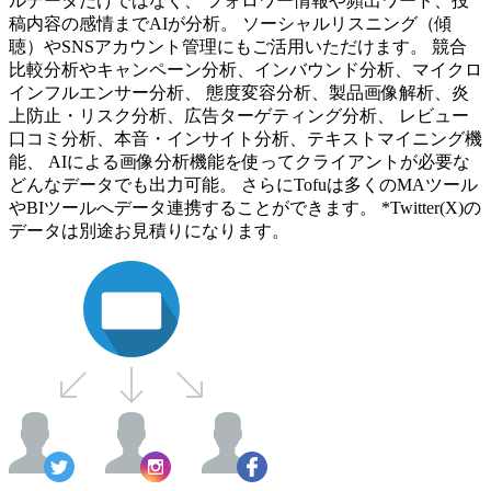
ルデータだけではなく、 フォロワー情報や頻出ワード、投
稿内容の感情までAIが分析。 ソーシャルリスニング（傾
聴）やSNSアカウント管理にもご活用いただけます。 競合
比較分析やキャンペーン分析、インバウンド分析、マイクロ
インフルエンサー分析、 態度変容分析、製品画像解析、炎
上防止・リスク分析、広告ターゲティング分析、 レビュー
口コミ分析、本音・インサイト分析、テキストマイニング機
能、 AIによる画像分析機能を使ってクライアントが必要な
どんなデータでも出力可能。 さらにTofuは多くのMAツール
やBIツールへデータ連携することができます。 *Twitter(X)の
データは別途お見積りになります。