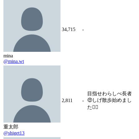
34,715
-
mina
@mina.wt
目指せわらしべ長者
🤑しげ散歩始めまし
2,811
-
た🏃‍♂️
重太郎
@shiget13