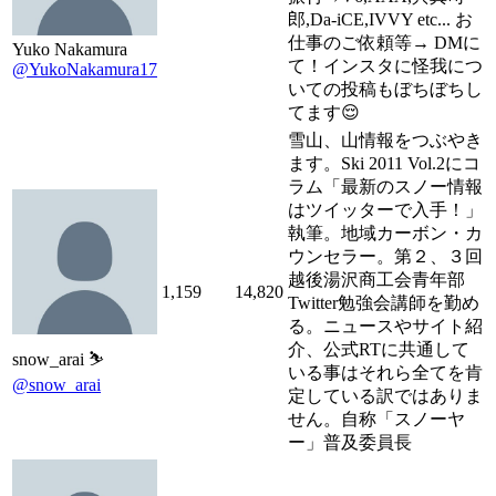
郎,Da-iCE,IVVY etc... お
仕事のご依頼等→ DMに
Yuko Nakamura
て！インスタに怪我につ
@YukoNakamura17
いての投稿もぼちぼちし
てます😌
雪山、山情報をつぶやき
ます。Ski 2011 Vol.2にコ
ラム「最新のスノー情報
はツイッターで入手！」
執筆。地域カーボン・カ
ウンセラー。第２、３回
越後湯沢商工会青年部
1,159
14,820
Twitter勉強会講師を勤め
る。ニュースやサイト紹
介、公式RTに共通して
snow_arai ⛷
いる事はそれら全てを肯
@snow_arai
定している訳ではありま
せん。自称「スノーヤ
ー」普及委員長