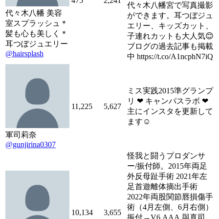
475
2,241
代々木八幡宮で写真撮影
代々木八幡 美容
ができます。耳つぼジュ
室スプラッシュ＊
エリー、キッズカット、
髪も心も美しく＊
子連れカットも大人気😊
耳つぼジュエリー
ブログの過去記事も掲載
@hairsplash
中 https://t.co/A1ncphN7iQ
ミス実践2015準グランプ
リ ❤︎ キャンパスラボ ❤︎
11,225
5,627
主にインスタを更新して
ます☺︎
軍司莉奈
@gunjirina0307
怪我と闘うプロダンサ
ー/振付師。2015年両足
外反母趾手術 2021年左
足首遊離体摘出手術
2022年両股関節唇損傷手
術（4月左側、6月右側）
10,134
3,655
振付→V6,AAA,與真司