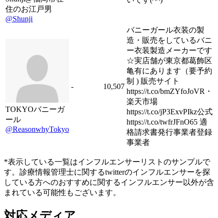
住のお江戸男
@Shunji
バニーガール衣装の製
造・販売をしているバニ
ー衣装製造メーカーです
☆実店舗が東京都葛飾区
亀有にあります（要予約
制 ) 販売サイト
-
10,507
https://t.co/bmZYfoJoVR・
楽天市場
TOKYOバニーガ
https://t.co/jP3ExvPIkz公式
ール
https://t.co/twfrJFnO65 適
@ReasonwhyTokyo
格請求書発行事業者登録
事業者
*表示している一覧はインフルエンサーリストのサンプルで
す。診療情報管理士に関するtwitterのインフルエンサーを探
している方へのおすすめに関するインフルエンサー以外が含
まれている可能性もございます。
対応メディア