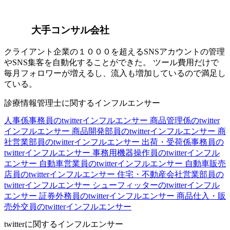
大手コンサル会社
クライアント企業の１０００を超えるSNSアカウントの管理
やSNS集客を自動化することができた。 ツール費用だけで
毎月フォロワーが増えるし、流入も増加しているので満足し
ている。
診療情報管理士に関するインフルエンサー
人事係事務員のtwitterインフルエンサー
商品管理係のtwitter
インフルエンサー
商品開発部員のtwitterインフルエンサー
商
社営業部員のtwitterインフルエンサー
出荷・受荷係事務員の
twitterインフルエンサー
事務用機器操作員のtwitterインフル
エンサー
自動車営業員のtwitterインフルエンサー
自動車販売
店員のtwitterインフルエンサー
住宅・不動産会社営業部員の
twitterインフルエンサー
シューフィッターのtwitterインフル
エンサー
証券外務員のtwitterインフルエンサー
商品仕入・販
売外交員のtwitterインフルエンサー
twitterに関するインフルエンサー