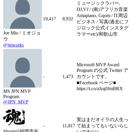
ミュージックラバー,
DJ,VJ / (南)アフリカ音楽
Amapiano, Gqom / IT周辺
19,417
8,932
ビジネス / 写真(過去にフ
ジロック公式インスタグ
Joe Mio / ミオジョ
ラマーetc)/和歌山市
ウ
@jmworks
Microsoft MVP Award
Program の公式 Twitter ア
-
1,473
カウントです。
■Facebook ページ■
https://t.co/aJzq0JmBRX
MS JPN MVP
Program
@JPN_MVP
実はまだオイラの人生っ
-
11,817
て始まってもいないらし
Shunji@福岡市在
いです(^^)