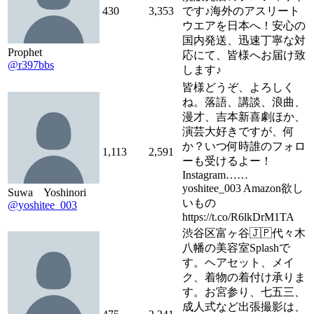
430
3,353
です♪海外のアスリート
ウエアを日本へ！安心の
国内発送、迅速丁寧な対
Prophet
応にて、皆様へお届け致
@r397bbs
します♪
皆様どうぞ、よろしく
ね。落語、講談、浪曲、
漫才、吉本新喜劇ほか、
演芸大好きですが、何
か？いつ何時誰のフォロ
1,113
2,591
ーも受けるよー！
Instagram……
yoshitee_003 Amazon欲し
Suwa Yoshinori
いもの
@yoshitee_003
https://t.co/R6lkDrM1TA
渋谷区富ヶ谷🇯🇵代々木
八幡の美容室Splashで
す。ヘアセット、メイ
ク、着物の着付け承りま
す。お宮参り、七五三、
成人式など出張撮影は、