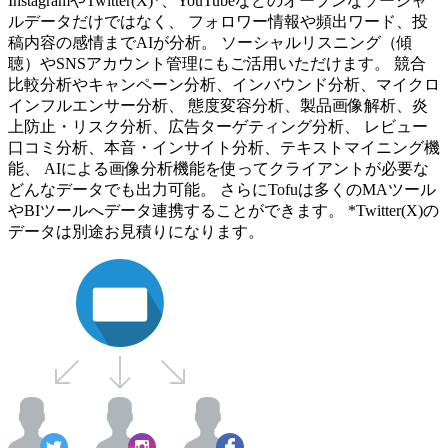
InstagramやTwitter(X)*、YouTubeなどのオープンなソーシャ
ルデータだけではなく、 フォロワー情報や頻出ワード、投
稿内容の感情までAIが分析。 ソーシャルリスニング（傾
聴）やSNSアカウント管理にもご活用いただけます。 競合
比較分析やキャンペーン分析、インバウンド分析、マイクロ
インフルエンサー分析、 態度変容分析、製品画像解析、炎
上防止・リスク分析、広告ターゲティング分析、 レビュー
口コミ分析、本音・インサイト分析、テキストマイニング機
能、 AIによる画像分析機能を使ってクライアントが必要な
どんなデータでも出力可能。 さらにTofuは多くのMAツール
やBIツールへデータ連携することができます。 *Twitter(X)の
データは別途お見積りになります。