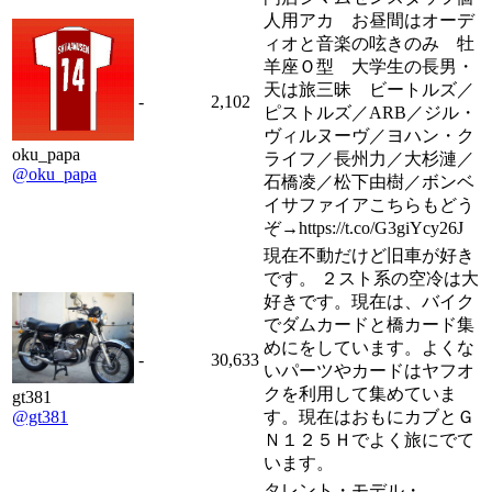
人用アカ お昼間はオーデ
ィオと音楽の呟きのみ 牡
羊座Ｏ型 大学生の長男・
天は旅三昧 ビートルズ／
-
2,102
ピストルズ／ARB／ジル・
ヴィルヌーヴ／ヨハン・ク
oku_papa
ライフ／長州力／大杉漣／
@oku_papa
石橋凌／松下由樹／ボンベ
イサファイアこちらもどう
ぞ→https://t.co/G3giYcy26J
現在不動だけど旧車が好き
です。 ２スト系の空冷は大
好きです。現在は、バイク
でダムカードと橋カード集
めにをしています。よくな
-
30,633
いパーツやカードはヤフオ
クを利用して集めていま
gt381
す。現在はおもにカブとＧ
@gt381
Ｎ１２５Ｈでよく旅にでて
います。
タレント・モデル・