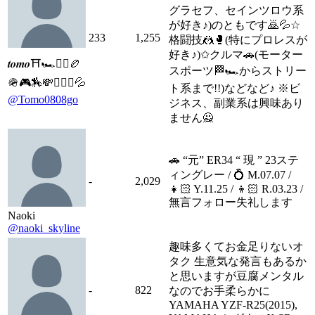
グラセフ、セインツロウ系
が好き♪)のともです🙇💦☆
233
1,255
格闘技🤼🥊(特にプロレスが
好き♪)✩クルマ🚗(モーター
𝒕𝒐𝒎𝒐⛩️🏎🤼‍♂️🏉
スポーツ🏁🏎からストリー
🪖🎮🏇💸🤦🏻‍♀️💦
ト系まで!!)などなど♪ ※ビ
@Tomo0808go
ジネス、副業系は興味あり
ません🙅
🚗 “元” ER34 “ 現 ” 23ステ
ィングレー / 💍 M.07.07 /
-
2,029
👧🏻 Y.11.25 / 👦🏻 R.03.23 /
無言フォロー失礼します
Naoki
@naoki_skyline
趣味多くてお金足りないオ
タク 生意気な発言もあるか
と思いますが豆腐メンタル
-
822
なのでお手柔らかに
YAMAHA YZF-R25(2015),