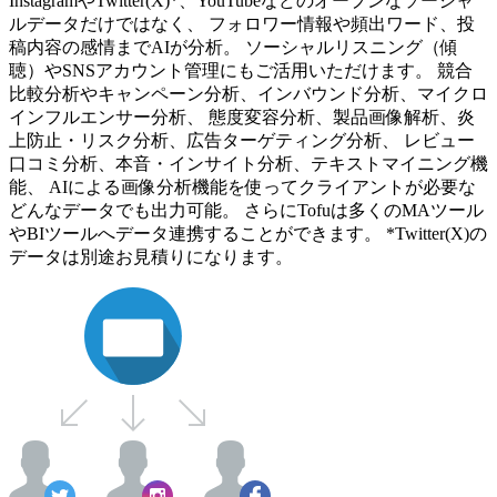
InstagramやTwitter(X)*、YouTubeなどのオープンなソーシャ
ルデータだけではなく、 フォロワー情報や頻出ワード、投
稿内容の感情までAIが分析。 ソーシャルリスニング（傾
聴）やSNSアカウント管理にもご活用いただけます。 競合
比較分析やキャンペーン分析、インバウンド分析、マイクロ
インフルエンサー分析、 態度変容分析、製品画像解析、炎
上防止・リスク分析、広告ターゲティング分析、 レビュー
口コミ分析、本音・インサイト分析、テキストマイニング機
能、 AIによる画像分析機能を使ってクライアントが必要な
どんなデータでも出力可能。 さらにTofuは多くのMAツール
やBIツールへデータ連携することができます。 *Twitter(X)の
データは別途お見積りになります。