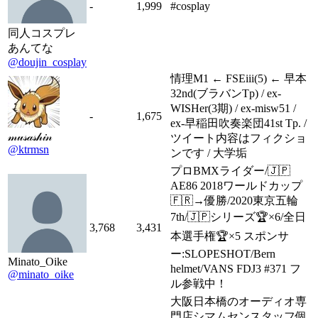
-
1,999
#cosplay
同人コスプレ
あんてな
@doujin_cosplay
情理M1 ← FSEiii(5) ← 早本
32nd(ブラバンTp) / ex-
WISHer(3期) / ex-misw51 /
-
1,675
ex-早稲田吹奏楽団41st Tp. /
𝓂𝓊𝓈𝒶𝓈𝒽𝒾𝓃
ツイート内容はフィクショ
@ktrmsn
ンです / 大学垢
プロBMXライダー/🇯🇵
AE86 2018ワールドカップ
🇫🇷→優勝/2020東京五輪
7th/🇯🇵シリーズ🏆×6/全日
3,768
3,431
本選手権🏆×5 スポンサ
ー:SLOPESHOT/Bern
Minato_Oike
helmet/VANS FDJ3 #371 フ
@minato_oike
ル参戦中！
大阪日本橋のオーディオ専
門店シマムセンスタッフ個