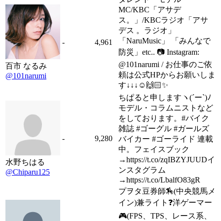
MC/KBC「アサデ
ス。」/KBCラジオ「アサ
デス 。ラジオ」
「NaruMusic」 「みんなで
-
4,961
防災」etc.. 📷 Instagram:
@101narumi / お仕事のご依
百市 なるみ
頼は公式HPからお願いしま
@101narumi
す↓↓↓☺️🙌🏻✨
ちぱると申しますヽ(´ー`)ﾉ
モデル・コラムニストなど
をしております。#バイク
雑誌 #ゴーグル #ガールズ
-
9,280
バイカー #ゴーライド 連載
中。フェイスブック
→https://t.co/zqIBZYJUUDイ
水野ちはる
ンスタグラム
@Chiparu125
→https://t.co/LbalfO83gR
プヲタ豆券師🏇(中央競馬メ
イン)兼ライト❓洋ゲーマー
🎮(FPS、TPS、レース系、