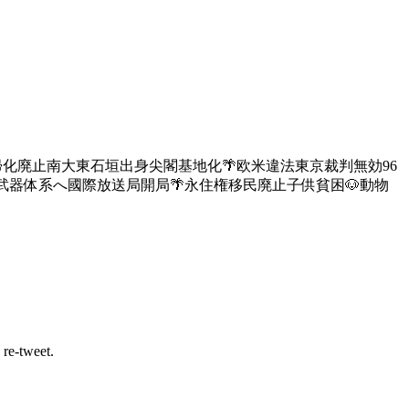
化廃止南大東石垣出身尖閣基地化🌴欧米違法東京裁判無効96
武器体系へ國際放送局開局🌴永住権移民廃止子供貧困🐶動物
 re-tweet.