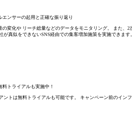
ルエンサーの起用と正確な振り返り
の変化や リーチ総量などのデータをモニタリング。 また、2
社が真似をできないSNS経由での集客増加施策を実施できます
無料トライアルも実施中！
アントは無料トライアルも可能です。 キャンペーン前のイン