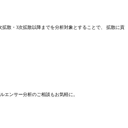
次拡散・3次拡散以降までを分析対象とすることで、 拡散に貢
。
フルエンサー分析のご相談もお気軽に。