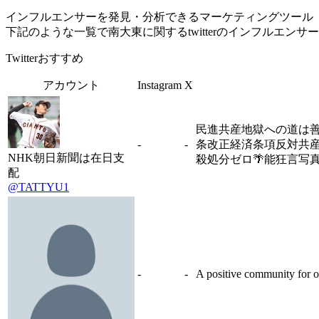
インフルエンサーを発見・分析できるマーケティングツール「Tofu 
下記のような一覧で南大東に関するtwitterのインフルエン
Twitterおすすめ
アカウント
Instagram
X
民進共産地獄への道は善
-
-
条改正経済条項反対共産
NHK朝日新聞は在日支
殺処分ゼロ🌴能狂言写
配
@TATTYU1
-
-
A positive community for o