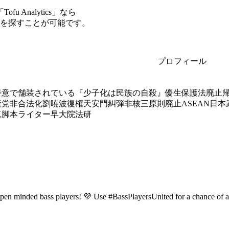
Analytics」なら
サーを探すことが可能です。
プロフィール
意で舗装されている『少子化は民族の自殺』優生保護法廃止帰
党非合法化劉暁波復権天安門糾弾非核三原則廃止ASEAN日本
真脚本ライター早大院法研
pen minded bass players! 💜 Use #BassPlayersUnited for a chance of a