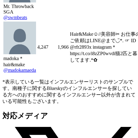
Mr. Throwback
SGA
@swmbeats
Hair&Make☺︎//美容師✂︎ㅤㅤㅤㅤㅤㅤ お仕
ご依頼はLINE@まで◡̈*. ☞ ID
4,247
1,966
@rfr2893x instagram＊
https://t.co/i8zZP0wvdi猫2匹と
madoka＊
してます.*✿
hair&make
@madokamaeda
*表示している一覧はインフルエンサーリストのサンプルで
す。南種子に関するBlueskyのインフルエンサーを探してい
る方へのおすすめに関するインフルエンサー以外が含まれて
いる可能性もございます。
対応メディア