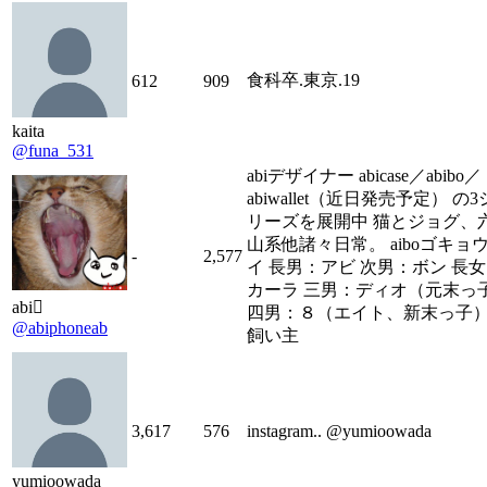
食科卒.東京.19
612
909
kaita
@funa_531
abiデザイナー abicase／abibo／
abiwallet（近日発売予定） の3
リーズを展開中 猫とジョグ、
山系他諸々日常。 aiboゴキョ
-
2,577
イ 長男：アビ 次男：ボン 長
カーラ 三男：ディオ（元末っ
abi
四男：８（エイト、新末っ子）
@abiphoneab
飼い主
3,617
576
instagram.. @yumioowada
yumioowada