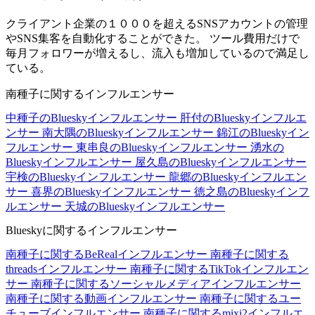
クライアント企業の１０００を超えるSNSアカウントの管理
やSNS集客を自動化することができた。 ツール費用だけで
毎月フォロワーが増えるし、流入も増加しているので満足し
ている。
南種子に関するインフルエンサー
中種子のBlueskyインフルエンサー
肝付のBlueskyインフルエ
ンサー
南大隅のBlueskyインフルエンサー
錦江のBlueskyイン
フルエンサー
東串良のBlueskyインフルエンサー
湧水の
Blueskyインフルエンサー
屋久島のBlueskyインフルエンサー
宇検のBlueskyインフルエンサー
龍郷のBlueskyインフルエン
サー
喜界のBlueskyインフルエンサー
徳之島のBlueskyインフ
ルエンサー
天城のBlueskyインフルエンサー
Blueskyに関するインフルエンサー
南種子に関するBeRealインフルエンサー
南種子に関する
threadsインフルエンサー
南種子に関するTikTokインフルエン
サー
南種子に関するソーシャルメディアインフルエンサー
南種子に関する動画インフルエンサー
南種子に関するユー
チューブインフルエンサー
南種子に関するmixi2インフルエ