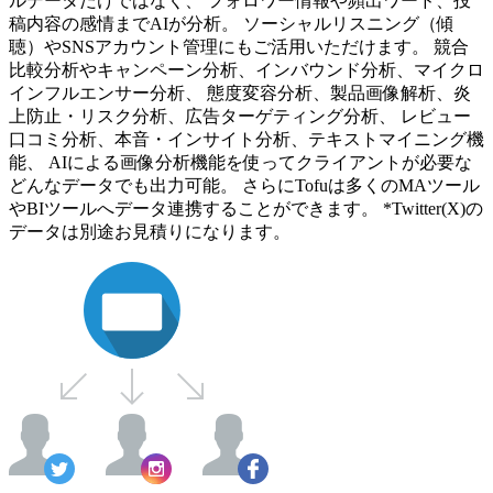
ルデータだけではなく、 フォロワー情報や頻出ワード、投
稿内容の感情までAIが分析。 ソーシャルリスニング（傾
聴）やSNSアカウント管理にもご活用いただけます。 競合
比較分析やキャンペーン分析、インバウンド分析、マイクロ
インフルエンサー分析、 態度変容分析、製品画像解析、炎
上防止・リスク分析、広告ターゲティング分析、 レビュー
口コミ分析、本音・インサイト分析、テキストマイニング機
能、 AIによる画像分析機能を使ってクライアントが必要な
どんなデータでも出力可能。 さらにTofuは多くのMAツール
やBIツールへデータ連携することができます。 *Twitter(X)の
データは別途お見積りになります。