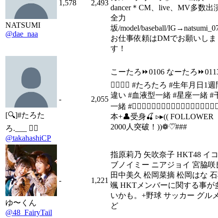
1,578
2,493
dancer＊CM、live、MV多数出
全力
NATSUMI
坂/model/baseball/IG→natsumi_0
@dae_naa
お仕事依頼はDMでお願いしま
す！
こーたろ⏩0106 なーたろ⏩0113
福⃟岡⃟ #たろたろ #生年月日1週
違い #血液型一緒 #星座一緒 #
-
2,055
一緒 #気⃟分⃟で⃟文⃟字⃟デ⃟ザ⃟イ⃟ン
[🔍]#たろた
本+👤受身🍒 ▹▸(( FOLLOWER
2000人突破！))❁♡⃜###
ろ.___ ✍🏻
@takahashiCP
指原莉乃 矢吹奈子 HKT48 イ
ブノイミー ニアジョイ 宮脇咲
田中美久 松岡菜摘 松岡はな 
-
1,221
颯 HKTメンバーに関する事が
いかも。+野球 サッカー グル
ゆ〜くん
ど
@48_FairyTail