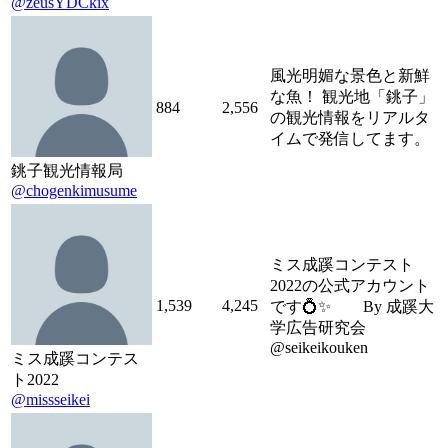
@zeusYDCkix
風光明媚な景色と新鮮
な魚！ 観光地「銚子」
884
2,556
の観光情報をリアルタ
イムで発信してます。
銚子観光情報局
@chogenkimusume
ミス成蹊コンテスト
2022の公式アカウント
1,539
4,245
です💍✨ By 成蹊大
学広告研究会
@seikeikouken
ミス成蹊コンテス
ト2022
@missseikei