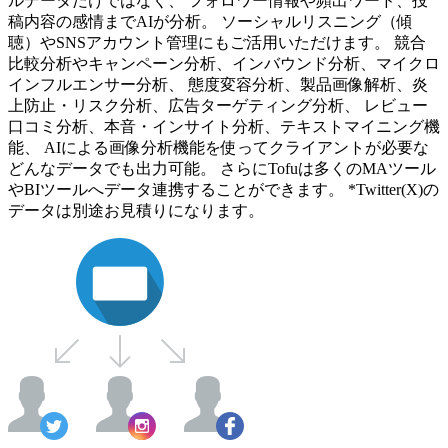
ルデータだけではなく、 フォロワー情報や頻出ワード、投
稿内容の感情までAIが分析。 ソーシャルリスニング（傾
聴）やSNSアカウント管理にもご活用いただけます。 競合
比較分析やキャンペーン分析、インバウンド分析、マイクロ
インフルエンサー分析、 態度変容分析、製品画像解析、炎
上防止・リスク分析、広告ターゲティング分析、 レビュー
口コミ分析、本音・インサイト分析、テキストマイニング機
能、 AIによる画像分析機能を使ってクライアントが必要な
どんなデータでも出力可能。 さらにTofuは多くのMAツール
やBIツールへデータ連携することができます。 *Twitter(X)の
データは別途お見積りになります。