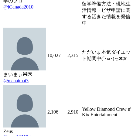
学のプロ
留学準備方法・現地生
@iCanada2010
活情報・ビザ申請に関
する活きた情報を発信
中
ただいま本気ダイエッ
10,027
2,315
ト期間中(´･ω･)っ❌🍖
まいまぃ🧸💌
@maaaimai3
Yellow Diamond Crew n'
2,106
2,910
Kix Entertainment
Zeus