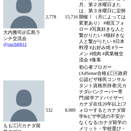
月、第２水曜日また
は、第３水曜日に定例
2,778
15,716
開催！（月によっては
変更あり） #相互フォ
ロー #写真好きな人と
大内雅司@広島ラ
繋がりたい #猫好きな
ンチ交流会
人と繋がりたい #日本
@ouchi0611
料理 #お好み焼 #ラー
メン #焼肉 #異業種交
流会 #集客
初心者ブロガー
(AdSense合格)|🇨🇦政府
公認ビザ移民コンサル
タント資格所持者|元カ
ナダ(バンクーバー専
門)留学アドバイザー|
カナダ在住20年以上|フ
532
8,989
ォローするとカナダ留
学&ビザ申請の不安が
なくなる|カナダ留学の
もも🇨🇦カナダ留
メリット・学校選び・