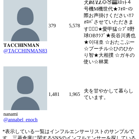
犬𝑩𝑼𝑳𝑳🐶🍑🎰ｽﾛｯﾄ４
号機M機世代★ﾌｫﾛｰの
際お声掛けください‼︎ﾌ
ｫﾛﾊﾞさせていただきま
379
5,578
す🙇🏻‍♂️★愛甲猛☆ﾌﾟﾛ野
球OBｸﾗﾌﾞ★長谷川勇也
★이대호 ☆おたこぷー
𝐓𝐀𝐂𝐂𝐇𝐈𝐍𝐌𝐀𝐍
☆プーチル☆ひのひか
@TACCHINMAN83
り智★大相撲 ☆ガキの
使い☆林業
夫を甘やかして暮らし
1,481
1,965
ています。
nanami
@annabel_enoch
*表示している一覧はインフルエンサーリストのサンプルで
す。三菱倉庫に関するSNSのインフルエンサーを探している