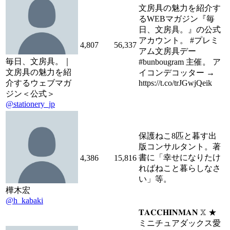
文房具の魅力を紹介す
るWEBマガジン『毎
日、文房具。』の公式
アカウント。 #プレミ
4,807
56,337
アム文房具デー
毎日、文房具。｜
#bunbougram 主催。 ア
文房具の魅力を紹
イコンデコッター →
介するウェブマガ
https://t.co/trJGwjQeik
ジン＜公式＞
@stationery_jp
保護ねこ8匹と暮す出
版コンサルタント。著
書に「幸せになりたけ
4,386
15,816
ればねこと暮らしなさ
い」等。
樺木宏
@h_kabaki
𝐓𝐀𝐂𝐂𝐇𝐈𝐍𝐌𝐀𝐍 𝕏 ★
ミニチュアダックス愛