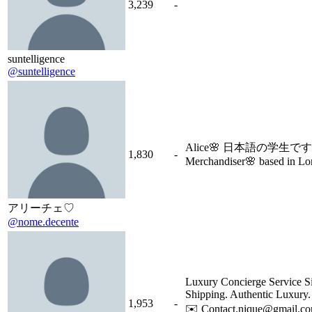
3,239
-
suntelligence
@suntelligence
Alice🌸 日本語の学生です。Ita
1,830
-
Merchandiser🌸 based in L
アリーチェ♡
@nome.decente
Luxury Concierge Service S
Shipping. Authentic Lux
1,953
-
✉️ Contact.nique@gmail.co