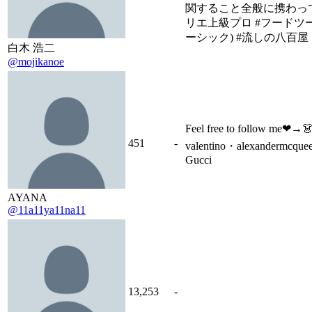
関すること全般に携わっ
リエ上級プロ #フードツ
ーシック) #流しの八百屋
白木 浩二
@mojikanoe
Feel free to follow me❤→
451
-
valentino・alexandermcqu
Gucci
AYANA
@11a11ya11na11
13,253
-