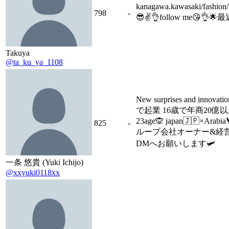
kanagawa.kawasaki/fashion/
798
-
😎✌️👌follow me😘👌
Takuya
@ta_ku_ya_1108
New surprises and innovati
で起業 16歳で年商20億以
23age🙊 japan🇯🇵×Arab
825
-
ループ会社オーナー&経
DMへお願いします🛩
一条 悠貴 (Yuki Ichijo)
@xxyuki0118xx