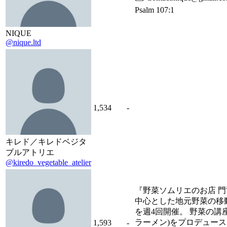
Psalm 107:1
NIQUE
@nique.ltd
1,534
-
キレド／キレドベジタ
ブルアトリエ
@kiredo_vegetable_atelier
『野菜ソムリエのお店 門
中心とした地元野菜の移
を週4回開催。 野菜の講
ラーメン)をプロデュー
1,593
-