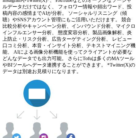
InstagramやTwitter(X)*、YouTubeなどのオープンなソーシャ
ルデータだけではなく、 フォロワー情報や頻出ワード、投
稿内容の感情までAIが分析。 ソーシャルリスニング（傾
聴）やSNSアカウント管理にもご活用いただけます。 競合
比較分析やキャンペーン分析、インバウンド分析、マイクロ
インフルエンサー分析、 態度変容分析、製品画像解析、炎
上防止・リスク分析、広告ターゲティング分析、 レビュー
口コミ分析、本音・インサイト分析、テキストマイニング機
能、 AIによる画像分析機能を使ってクライアントが必要な
どんなデータでも出力可能。 さらにTofuは多くのMAツール
やBIツールへデータ連携することができます。 *Twitter(X)の
データは別途お見積りになります。