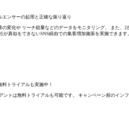
ルエンサーの起用と正確な振り返り
の変化や リーチ総量などのデータをモニタリング。 また、2
社が真似をできないSNS経由での集客増加施策を実施できます
無料トライアルも実施中！
アントは無料トライアルも可能です。 キャンペーン前のイン