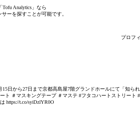
Analytics」なら
エンサーを探すことが可能です。
プロフ
月15日から27日まで京都高島屋7階グランドホールにて「知ら
ート ＃マスキングテープ ＃マステ #フタコハートストリート #旅
 https://t.co/syiDzlYR0O