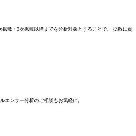
次拡散・3次拡散以降までを分析対象とすることで、 拡散に貢
。
フルエンサー分析のご相談もお気軽に。