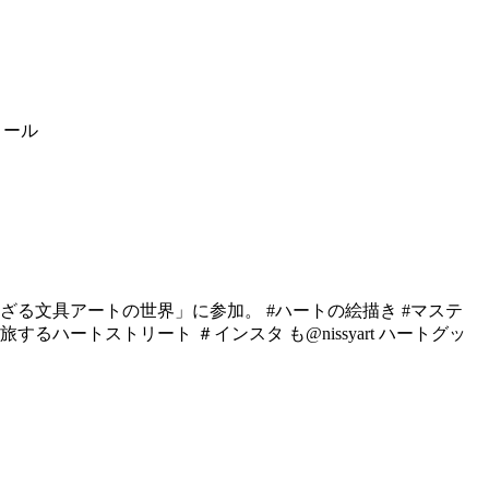
ィール
れざる文具アートの世界」に参加。 #ハートの絵描き #マステ
するハートストリート ＃インスタ も@nissyart ハートグッ