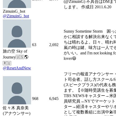
(@ZimuinG) 不具合はDM
します。 作成日 2011.6.20
ZimuinG_bot
@ZimuinG_bot
Sunny Sometime Storm 
かに相談する解決出来なく
ちは晴れるよ。日々、晴れ
63
2,692
嵐の時は鍵、味方は一人で
旅の空 Sky of
がいい。and I'm not looking fo
Journey🇺🇸🌎
lover😆
🇷🇺
@ResetAndNew
フリーの報道アナウンサー
ト司会者。話し方スクールSp
(スピークプラス)の代表も
ます。【※随時受講生を募
TBS NEWSキャスター→
968
6,945
員研究員→NYでマーケット
ター→経済キャスターやリ
佐々木 真奈美
として複数番組に出演中🎤
(アナウンサー)