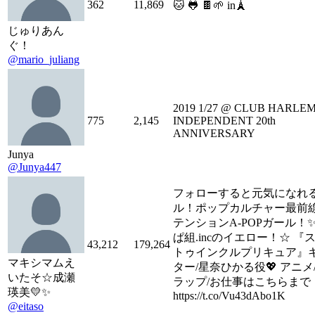
362
11,869
🐱 🐸 🍫🌱 in🗼
じゅりあん
ぐ！
@mario_juliang
2019 1/27 @ CLUB HARLE
775
2,145
INDEPENDENT 20th
ANNIVERSARY
Junya
@Junya447
フォローすると元気になれ
ル！ポップカルチャー最前
テンションA-POPガール！✨
ぱ組.incのイエロー！☆ 『
43,212
179,264
トゥインクルプリキュア』
マキシマムえ
ター/星奈ひかる役💖 アニメ
いたそ☆成瀬
ラップ/お仕事はこちらまで
瑛美💛✨
https://t.co/Vu43dAbo1K
@eitaso