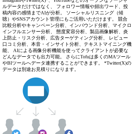
InstagramやTwitter(X)*、YouTubeなどのオープンなソーシャ
ルデータだけではなく、 フォロワー情報や頻出ワード、投
稿内容の感情までAIが分析。 ソーシャルリスニング（傾
聴）やSNSアカウント管理にもご活用いただけます。 競合
比較分析やキャンペーン分析、インバウンド分析、マイクロ
インフルエンサー分析、 態度変容分析、製品画像解析、炎
上防止・リスク分析、広告ターゲティング分析、 レビュー
口コミ分析、本音・インサイト分析、テキストマイニング機
能、 AIによる画像分析機能を使ってクライアントが必要な
どんなデータでも出力可能。 さらにTofuは多くのMAツール
やBIツールへデータ連携することができます。 *Twitter(X)の
データは別途お見積りになります。