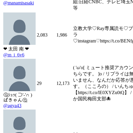
組:日経CNBC、テレビ埼玉New
@manamisasaki
等
立教大学♡Ray専属読モ♡プ
ラ
2,083
1,986
♡instagram♡https://t.co/BE
❤︎ 太田 南 ❤︎
@m_i_6v6
( 'ω'o[ ミュート推奨アカ
ちらです。 ]o / リプライ
いません、なんだか応答が
29
12,173
す。（こころの） / いんち
【https://t.co/lE0XYZu0tQ】
🤔ｼｭｯ( ⊃'-'∩ )
か国民梅田支部🐙
ぱきゃん🤔
@agya43