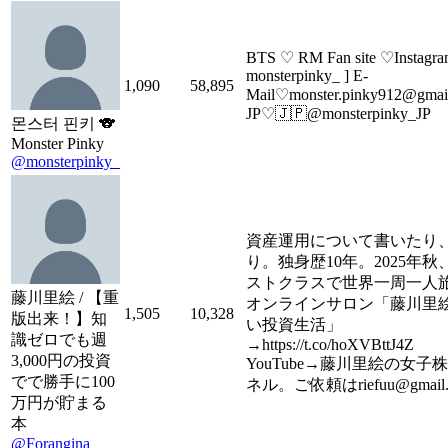
BTS ♡ RM Fan site ♡Instagra
monsterpinky_ ] E-
1,090
58,895
Mail♡monster.pinky912@gmai
JP♡🇯🇵@monsterpinky_JP
몬스터 핀키 🐨
Monster Pinky
@monsterpinky_
資産運用について書いたり
り。独身歴10年。2025年
ストクラスで世界一周一人
藤川里絵 / 【重
オンラインサロン「藤川里
1,505
10,328
版出来！】知
い投資生活」
識ゼロでも週
→https://t.co/hoXVBttJ4Z
3,000円の投資
YouTube→藤川里絵の女子
でで勝手に100
ネル。ご依頼はriefuu@gmail.
万円が貯まる
本
@Forangina