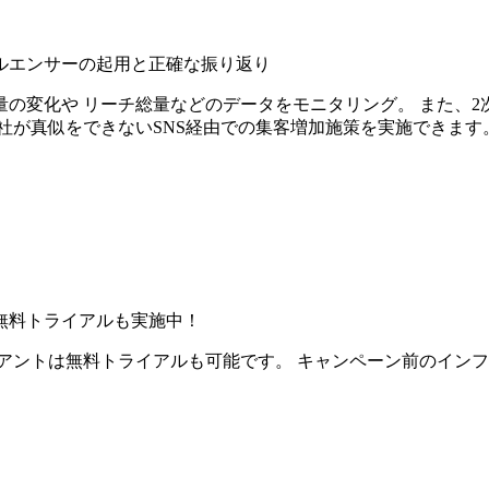
ルエンサーの起用と正確な振り返り
の変化や リーチ総量などのデータをモニタリング。 また、2
社が真似をできないSNS経由での集客増加施策を実施できます
無料トライアルも実施中！
アントは無料トライアルも可能です。 キャンペーン前のイン