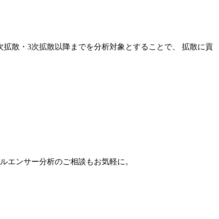
次拡散・3次拡散以降までを分析対象とすることで、 拡散に貢
。
フルエンサー分析のご相談もお気軽に。