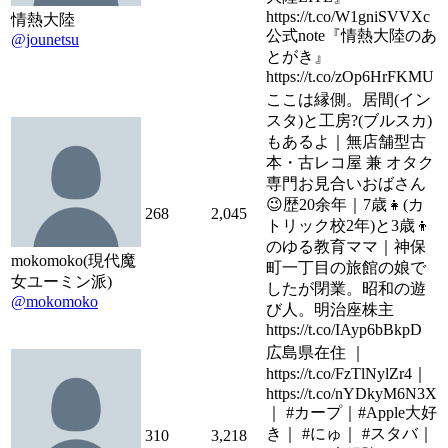
https://t.co/W1gniSVVXc
情熱大陸
公式note『情熱大陸のあ
@jounetsu
とがき』
https://t.co/zOp6HrFKMU
ここは縁側。居間(イン
スタ)と工房?(ブルスカ)
もあるよ｜無店舗型古
本・古レコ屋 兼 オタク
専門お見合いおばさん
😉歴20余年｜7歳👧(カ
268
2,045
トリック校2年)と3歳👦
のゆる教育ママ｜神保
mokomoko(現代魔
町一丁目の旅館の娘で
女ユーミン派)
したが閉業。昭和の遊
@mokomoko
び人。明治座株主
https://t.co/IAyp6bBkpD
広島県在住 ｜
https://t.co/FzTlNylZr4｜
https://t.co/nYDkyM6N3X
｜ #カープ｜#Apple大好
き｜ #にゅ｜ #スタバ｜
310
3,218