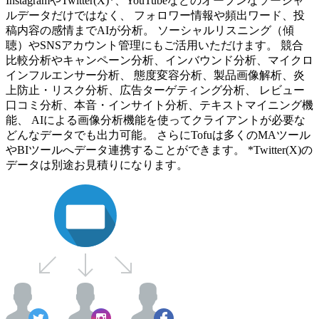
InstagramやTwitter(X)*、YouTubeなどのオープンなソーシャ
ルデータだけではなく、 フォロワー情報や頻出ワード、投
稿内容の感情までAIが分析。 ソーシャルリスニング（傾
聴）やSNSアカウント管理にもご活用いただけます。 競合
比較分析やキャンペーン分析、インバウンド分析、マイクロ
インフルエンサー分析、 態度変容分析、製品画像解析、炎
上防止・リスク分析、広告ターゲティング分析、 レビュー
口コミ分析、本音・インサイト分析、テキストマイニング機
能、 AIによる画像分析機能を使ってクライアントが必要な
どんなデータでも出力可能。 さらにTofuは多くのMAツール
やBIツールへデータ連携することができます。 *Twitter(X)の
データは別途お見積りになります。