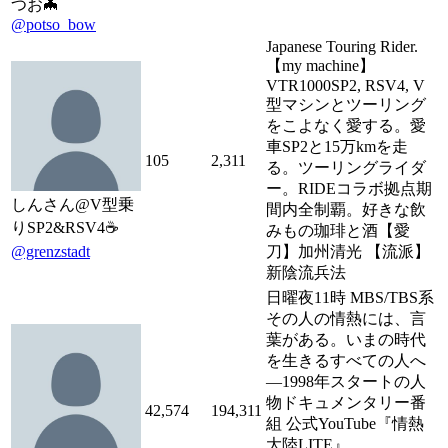
つお🦇
@potso_bow
Japanese Touring Rider.
【my machine】
VTR1000SP2, RSV4, V
型マシンとツーリング
をこよなく愛する。愛
車SP2と15万kmを走
105
2,311
る。ツーリングライダ
ー。RIDEコラボ拠点期
しんさん@V型乗
間内全制覇。好きな飲
りSP2&RSV4☕️
みもの珈琲と酒【愛
@grenzstadt
刀】加州清光 【流派】
新陰流兵法
日曜夜11時 MBS/TBS系
その人の情熱には、言
葉がある。いまの時代
を生きるすべての人へ
―1998年スタートの人
物ドキュメンタリー番
42,574
194,311
組 公式YouTube『情熱
大陸LITE』