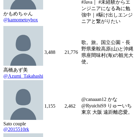
#Java｜ #未経験からエ
ンジニアになる為に勉
かもめちゃん
強中｜#駆け出しエンジ
@kamometoybox
ニアと繋がりたい
歌。旅。国立公園・長
野県乗鞍高原(山)と沖縄
3,488
21,776
県座間味村(海)の観光大
使。
高橋あず美
@Azumi_Takahashi
@canaaan12 かな
@RyuichiS9 りゅーいち
1,155
2,462
東京 大阪 遠距離恋愛。
Sato couple
@2015510rk