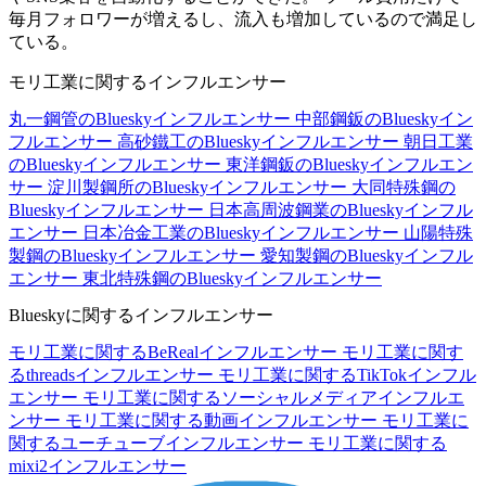
毎月フォロワーが増えるし、流入も増加しているので満足し
ている。
モリ工業に関するインフルエンサー
丸一鋼管のBlueskyインフルエンサー
中部鋼鈑のBlueskyイン
フルエンサー
高砂鐵工のBlueskyインフルエンサー
朝日工業
のBlueskyインフルエンサー
東洋鋼鈑のBlueskyインフルエン
サー
淀川製鋼所のBlueskyインフルエンサー
大同特殊鋼の
Blueskyインフルエンサー
日本高周波鋼業のBlueskyインフル
エンサー
日本冶金工業のBlueskyインフルエンサー
山陽特殊
製鋼のBlueskyインフルエンサー
愛知製鋼のBlueskyインフル
エンサー
東北特殊鋼のBlueskyインフルエンサー
Blueskyに関するインフルエンサー
モリ工業に関するBeRealインフルエンサー
モリ工業に関す
るthreadsインフルエンサー
モリ工業に関するTikTokインフル
エンサー
モリ工業に関するソーシャルメディアインフルエ
ンサー
モリ工業に関する動画インフルエンサー
モリ工業に
関するユーチューブインフルエンサー
モリ工業に関する
mixi2インフルエンサー