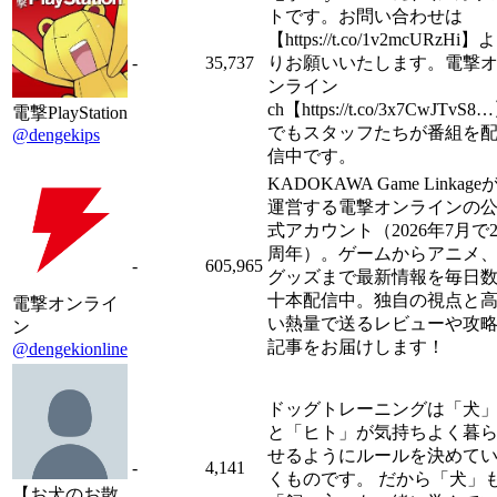
トです。お問い合わせは
【https://t.co/1v2mcURzHi】よ
-
35,737
りお願いいたします。電撃
ンライン
ch【https://t.co/3x7CwJTvS8
電撃PlayStation
でもスタッフたちが番組を
@dengekips
信中です。
KADOKAWA Game Linkage
運営する電撃オンラインの
式アカウント（2026年7月で2
周年）。ゲームからアニメ
-
605,965
グッズまで最新情報を毎日
十本配信中。独自の視点と
電撃オンライ
い熱量で送るレビューや攻
ン
記事をお届けします！
@dengekionline
ドッグトレーニングは「犬
と「ヒト」が気持ちよく暮
せるようにルールを決めて
-
4,141
くものです。 だから「犬」
【お犬のお散