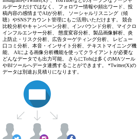
InstagramやTwitter(X)*、YouTubeなどのオープンなソーシャ
ルデータだけではなく、 フォロワー情報や頻出ワード、投
稿内容の感情までAIが分析。 ソーシャルリスニング（傾
聴）やSNSアカウント管理にもご活用いただけます。 競合
比較分析やキャンペーン分析、インバウンド分析、マイクロ
インフルエンサー分析、 態度変容分析、製品画像解析、炎
上防止・リスク分析、広告ターゲティング分析、 レビュー
口コミ分析、本音・インサイト分析、テキストマイニング機
能、 AIによる画像分析機能を使ってクライアントが必要な
どんなデータでも出力可能。 さらにTofuは多くのMAツール
やBIツールへデータ連携することができます。 *Twitter(X)の
データは別途お見積りになります。