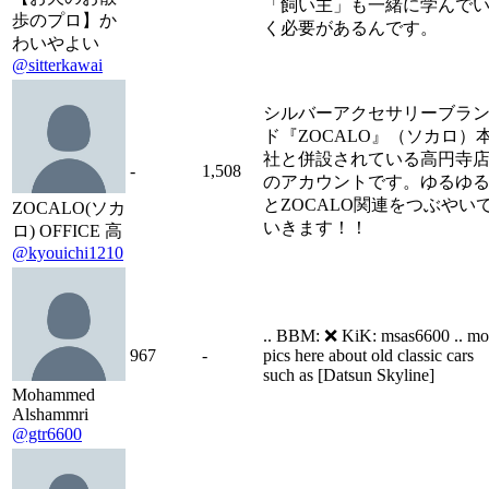
「飼い主」も一緒に学んで
歩のプロ】か
く必要があるんです。
わいやよい
@sitterkawai
シルバーアクセサリーブラ
ド『ZOCALO』（ソカロ）
社と併設されている高円寺
-
1,508
のアカウントです。ゆるゆ
とZOCALO関連をつぶやい
ZOCALO(ソカ
いきます！！
ロ) OFFICE 高
@kyouichi1210
.. BBM: ❌ KiK: msas6600 .. mo
967
-
pics here about old classic cars
such as [Datsun Skyline]
Mohammed
Alshammri
@gtr6600