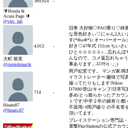
369,924
-
🔰Honda &
Acura Page 🔰
@vtec_lab
旧車 大好物♡PAO乗り♡綺
な景色好きぃ♡にゃん2人い
す(*ΦωΦ*)♪ オーバーオール
4,012
-
好き♡47年式 151cm ちいさ
ひと☺︎︎☺︎︎☺︎︎☺︎︎☺︎︎♪…忘れんぼ
んなので、コメ返忘れちゃ
大町 留美
事あります…ｽﾐﾏｾﾝ( ᵕ_ᵕ̩̩ )
@rumiohmachi
岡戸妃里です。 マンガ家/商
イラストレーター/趣味で写
撮ってたりもします/Nikon
D7000/登山/キャンプ/日常写
714
-
多め/とっ散らかったアカウ
トです/中学２年の娘有り/酷
Hisato87
不器用/ #岡戸破り の不名誉
@hisato.87
頂いてます。
プレイステーション専門誌
電撃PlayStationの公式アカウ