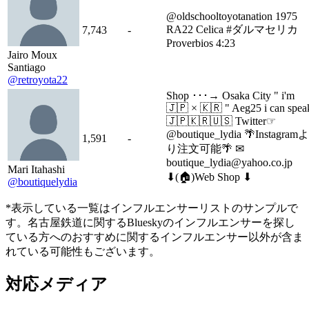
@oldschooltoyotanation 1975
RA22 Celica #ダルマセリカ
7,743
-
Proverbios 4:23
Jairo Moux
Santiago
@retroyota22
Shop ･･･→ Osaka City " i'm
🇯🇵 × 🇰🇷 " Aeg25 i can spea
🇯🇵🇰🇷🇺🇸 Twitter☞
@boutique_lydia 🌴Instagramよ
1,591
-
り注文可能🌴 ✉
boutique_lydia@yahoo.co.jp
Mari Itahashi
⬇︎(🏠)Web Shop ⬇︎
@boutiquelydia
*表示している一覧はインフルエンサーリストのサンプルで
す。名古屋鉄道に関するBlueskyのインフルエンサーを探し
ている方へのおすすめに関するインフルエンサー以外が含ま
れている可能性もございます。
対応メディア