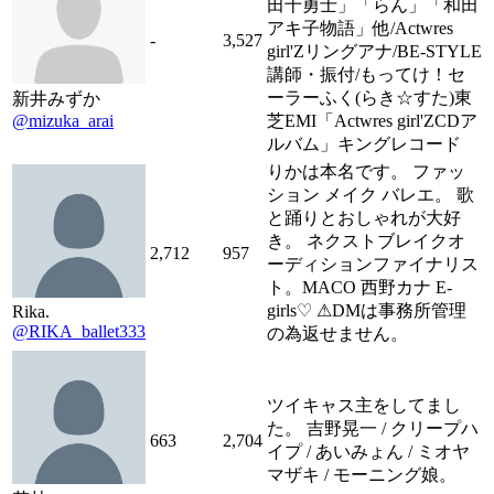
田十勇士」「らん」「和田
アキ子物語」他/Actwres
-
3,527
girl'Zリングアナ/BE-STYLE
講師・振付/もってけ！セ
ーラーふく(らき☆すた)東
新井みずか
@mizuka_arai
芝EMI「Actwres girl'ZCDア
ルバム」キングレコード
りかは本名です。 ファッ
ション メイク バレエ。 歌
と踊りとおしゃれが大好
き。 ネクストブレイクオ
2,712
957
ーディションファイナリス
ト。MACO 西野カナ E-
girls♡ ⚠︎DMは事務所管理
Rika.
@RIKA_ballet333
の為返せません。
ツイキャス主をしてまし
た。 吉野晃一 / クリープハ
663
2,704
イプ / あいみょん / ミオヤ
マザキ / モーニング娘。