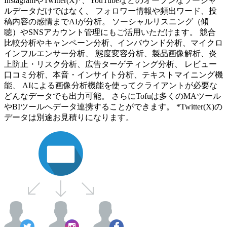
InstagramやTwitter(X)*、YouTubeなどのオープンなソーシャ
ルデータだけではなく、 フォロワー情報や頻出ワード、投
稿内容の感情までAIが分析。 ソーシャルリスニング（傾
聴）やSNSアカウント管理にもご活用いただけます。 競合
比較分析やキャンペーン分析、インバウンド分析、マイクロ
インフルエンサー分析、 態度変容分析、製品画像解析、炎
上防止・リスク分析、広告ターゲティング分析、 レビュー
口コミ分析、本音・インサイト分析、テキストマイニング機
能、 AIによる画像分析機能を使ってクライアントが必要な
どんなデータでも出力可能。 さらにTofuは多くのMAツール
やBIツールへデータ連携することができます。 *Twitter(X)の
データは別途お見積りになります。