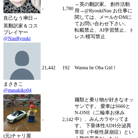
⇔英の翻訳家。 創作活動
-
1,780
用→@RyoukiNau お仕事に
関しては、メールかDMに
良己なう🕸日⇔
てお問い合わせ下さい。
英翻訳家＆コス
転載禁止、AI学習禁止、ト
プレイヤー
レス/模写禁止
@NauRyouki
21,442
192
Wanna be Oha Girl !
まさきこ
@masakiko04
麺類と乗り物が好きなオッ
サンです。 愛車はS660と
N-ONE（二輪車お休み
中）、みんカラやってま
-
2,142
す。 下垂体性ADH分泌異
常症（中枢性尿崩症）とい
(元)チャリ屋