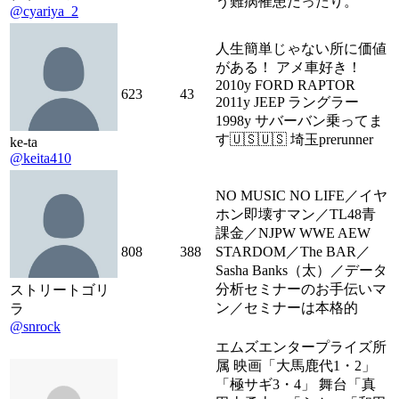
う難病罹患だったり。
@cyariya_2
人生簡単じゃない所に価値
がある！ アメ車好き！
2010y FORD RAPTOR
623
43
2011y JEEP ラングラー
1998y サバーバン乗ってま
す🇺🇸🇺🇸 埼玉prerunner
ke-ta
@keita410
NO MUSIC NO LIFE／イヤ
ホン即壊すマン／TL48青
課金／NJPW WWE AEW
808
388
STARDOM／The BAR／
Sasha Banks（太）／データ
分析セミナーのお手伝いマ
ストリートゴリ
ン／セミナーは本格的
ラ
@snrock
エムズエンタープライズ所
属 映画「大馬鹿代1・2」
「極サギ3・4」 舞台「真