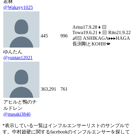
若林
@Wakayy1025
Arisu17.9.28👧🏻
Towa19.6.21👦🏻 Rito21.9.22
445
996
👶🏻 ASHIKAGA▸▸▸HAGA
長渕剛とKOHH💋
ゆんたん
@yuntan12021
363,291
761
アヒルと鴨のチ
ルドレン
@masaki3846
*表示している一覧はインフルエンサーリストのサンプルで
す。中村超硬に関するfacebookのインフルエンサーを探して