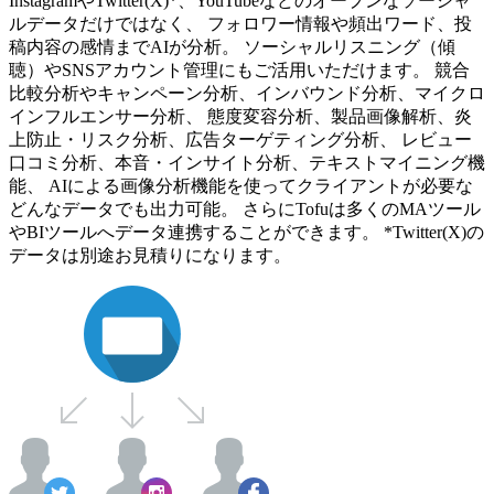
InstagramやTwitter(X)*、YouTubeなどのオープンなソーシャ
ルデータだけではなく、 フォロワー情報や頻出ワード、投
稿内容の感情までAIが分析。 ソーシャルリスニング（傾
聴）やSNSアカウント管理にもご活用いただけます。 競合
比較分析やキャンペーン分析、インバウンド分析、マイクロ
インフルエンサー分析、 態度変容分析、製品画像解析、炎
上防止・リスク分析、広告ターゲティング分析、 レビュー
口コミ分析、本音・インサイト分析、テキストマイニング機
能、 AIによる画像分析機能を使ってクライアントが必要な
どんなデータでも出力可能。 さらにTofuは多くのMAツール
やBIツールへデータ連携することができます。 *Twitter(X)の
データは別途お見積りになります。