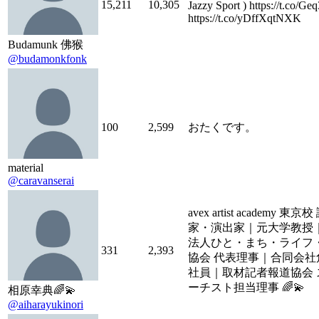
15,211
10,305
Jazzy Sport ) https://t.co/G
https://t.co/yDffXqtNXK
Budamunk 佛猴
@budamonkfonk
100
2,599
おたくです。
material
@caravanserai
avex artist academy 東
家・演出家｜元大学教授
法人ひと・まち・ライフ
331
2,393
協会 代表理事｜合同会社
社員｜取材記者報道協会 
ーチスト担当理事 🌈💫
相原幸典🌈💫
@aiharayukinori