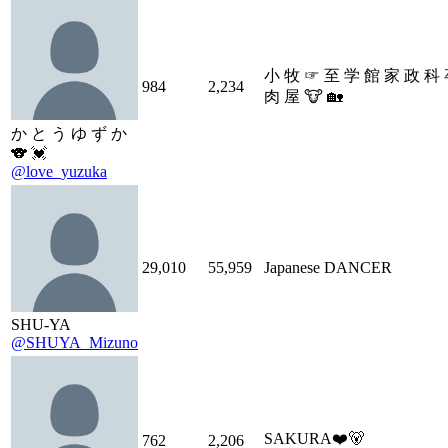
小 牧 ☞ 至 学 館 家 政 科 
984
2,234
肉 屋 🐮 🏡
か と う ゆ ず か
🐨 💓
@love_yuzuka
29,010
55,959
Japanese DANCER
SHU-YA
@SHUYA_Mizuno
SAKURA❤️🐻
762
2,206