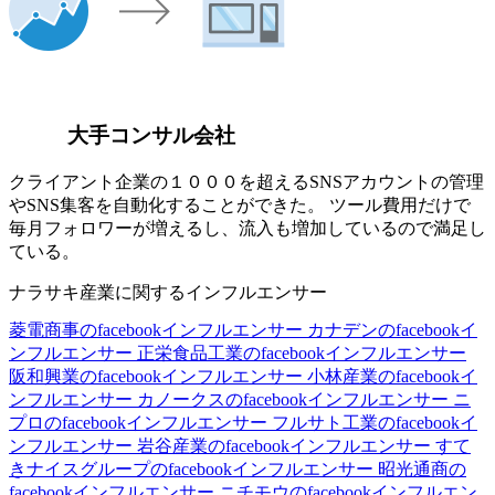
大手コンサル会社
クライアント企業の１０００を超えるSNSアカウントの管理
やSNS集客を自動化することができた。 ツール費用だけで
毎月フォロワーが増えるし、流入も増加しているので満足し
ている。
ナラサキ産業に関するインフルエンサー
菱電商事のfacebookインフルエンサー
カナデンのfacebookイ
ンフルエンサー
正栄食品工業のfacebookインフルエンサー
阪和興業のfacebookインフルエンサー
小林産業のfacebookイ
ンフルエンサー
カノークスのfacebookインフルエンサー
ニ
プロのfacebookインフルエンサー
フルサト工業のfacebookイ
ンフルエンサー
岩谷産業のfacebookインフルエンサー
すて
きナイスグループのfacebookインフルエンサー
昭光通商の
facebookインフルエンサー
ニチモウのfacebookインフルエン