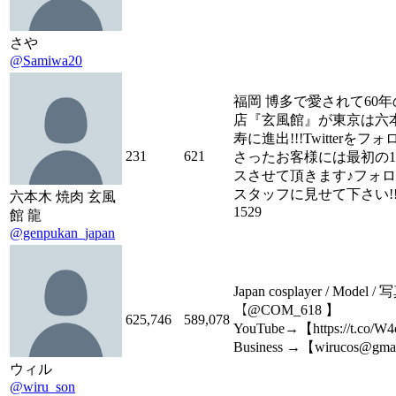
さや
@Samiwa20
福岡 博多で愛されて60
店『玄風館』が東京は六
寿に進出!!!Twitterをフ
231
621
さったお客様には最初の
スさせて頂きます♪フォ
スタッフに見せて下さい!!!03
六本木 焼肉 玄風
1529
館 龍
@genpukan_japan
Japan cosplayer / Model 
【@COM_618 】
625,746
589,078
YouTube→【https://t.co/W
Business →【wirucos@gma
ウィル
@wiru_son