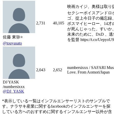
映画カイジ、奥様は取り扱
セクシーボイスアンドロ
ゴ、掟上今日子の備忘録、
2,731
40,105
ボスマイヒーロー、14才
が死んじゃった、すいか
未来のために、DxD 、逃
佐藤 東弥⭐️
を監督 https://t.co/UepyoU
@touyasato
numbersixxx / SAFARI Musi
2,043
2,652
Love. From Aomori/Japan
DJ YASK
/numbersixxx
@DJ_YASK
*表示している一覧はインフルエンサーリストのサンプルで
す。ナラサキ産業に関するfacebookのインフルエンサーを探
している方へのおすすめに関するインフルエンサー以外が含