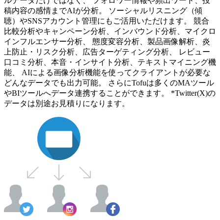
ルデータだけではなく、 フォロワー情報や頻出ワード、投
稿内容の感情までAIが分析。 ソーシャルリスニング（傾
聴）やSNSアカウント管理にもご活用いただけます。 競合
比較分析やキャンペーン分析、インバウンド分析、マイクロ
インフルエンサー分析、 態度変容分析、製品画像解析、炎
上防止・リスク分析、広告ターゲティング分析、 レビュー
口コミ分析、本音・インサイト分析、テキストマイニング機
能、 AIによる画像分析機能を使ってクライアントが必要な
どんなデータでも出力可能。 さらにTofuは多くのMAツール
やBIツールへデータ連携することができます。 *Twitter(X)の
データは別途お見積りになります。