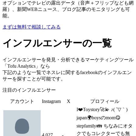
オプションでテレビの露出データ（音声＋フリップなども網
羅）、新聞WEBニュース、ブログ記事のモニタリングも可
能。
まずは無料で相談してみる
インフルエンサーの一覧
インフルエンサーを発見・分析できるマーケティングツール
「Tofu Analytics」なら
下記のような一覧でネスレに関するfacebookのインフルエン
サーを探すことが可能です。
注目のインフルエンサー
アカウント
Instagram
X
プロフィール
I❤️Toystory🚀💫 ♪( ´▽｀)
japan🌍boysのmom😋
stepfamily👪 ちなみにオタ
クでもコレクターでも無
4,027
-