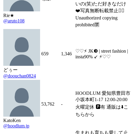
いの(笑)ただ好きなだけ
❤️写真無断転載禁止🙅‍♀️
Rie★
Unauthorized copying
@aruto108
prohibited🈲
♡♡⚡︎ JK❸ | street fashion |
659
1,346
insta90% ↙︎ ⚡︎♡♡
どぅー
@doouchan0824
HOODLUM 愛知県豊田市
小坂本町1-17 12:00-20:00
53,762
-
火曜定休 🅿︎有 通販は⬇️こ
ちらから
KatoKen
@hoodlum.jp
生まれも育ちも愛して止