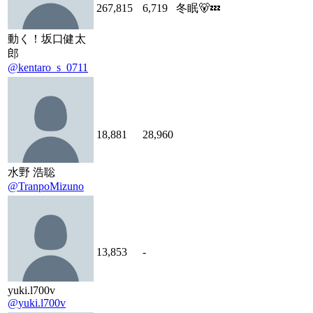
267,815
6,719
冬眠🐻💤
動く！坂口健太
郎
@kentaro_s_0711
18,881
28,960
水野 浩聡
@TranpoMizuno
13,853
-
yuki.l700v
@yuki.l700v