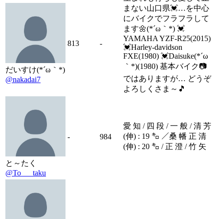
まない山口県💓…を中心
にバイクでフラフラして
ます🌼(*´ω｀*) 💓
YAMAHA YZF-R25(2015)
813
-
💓Harley-davidson
FXE(1980) 💓Daisuke(*´ω
｀*)(1980) 基本バイク📷
だいすけ(*´ω｀*)
ではありますが… どうぞ
@nakadai7
よろしくさま～🎵
愛 知 / 四 段 / 一 般 / 清 芳
(伸) : 19 ㌔ ／桑 幡 正 清
-
984
(伸) : 20 ㌔ / 正 澄 / 竹 矢
と～たく
@To___taku