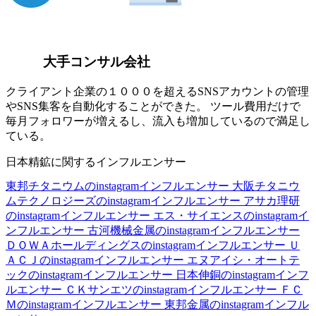
大手コンサル会社
クライアント企業の１０００を超えるSNSアカウントの管理
やSNS集客を自動化することができた。 ツール費用だけで
毎月フォロワーが増えるし、流入も増加しているので満足し
ている。
日本精鉱に関するインフルエンサー
東邦チタニウムのinstagramインフルエンサー
大阪チタニウ
ムテクノロジーズのinstagramインフルエンサー
アサカ理研
のinstagramインフルエンサー
エス・サイエンスのinstagramイ
ンフルエンサー
古河機械金属のinstagramインフルエンサー
ＤＯＷＡホールディングスのinstagramインフルエンサー
Ｕ
ＡＣＪのinstagramインフルエンサー
エヌアイシ・オートテ
ックのinstagramインフルエンサー
日本伸銅のinstagramインフ
ルエンサー
ＣＫサンエツのinstagramインフルエンサー
ＦＣ
Ｍのinstagramインフルエンサー
東邦金属のinstagramインフル