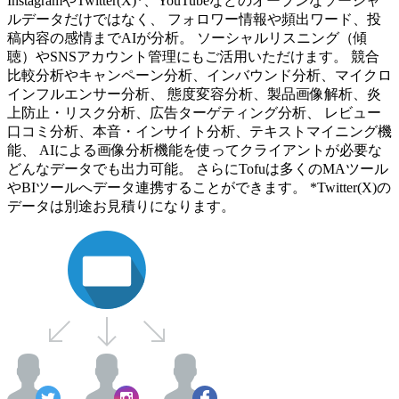
InstagramやTwitter(X)*、YouTubeなどのオープンなソーシャ
ルデータだけではなく、 フォロワー情報や頻出ワード、投
稿内容の感情までAIが分析。 ソーシャルリスニング（傾
聴）やSNSアカウント管理にもご活用いただけます。 競合
比較分析やキャンペーン分析、インバウンド分析、マイクロ
インフルエンサー分析、 態度変容分析、製品画像解析、炎
上防止・リスク分析、広告ターゲティング分析、 レビュー
口コミ分析、本音・インサイト分析、テキストマイニング機
能、 AIによる画像分析機能を使ってクライアントが必要な
どんなデータでも出力可能。 さらにTofuは多くのMAツール
やBIツールへデータ連携することができます。 *Twitter(X)の
データは別途お見積りになります。