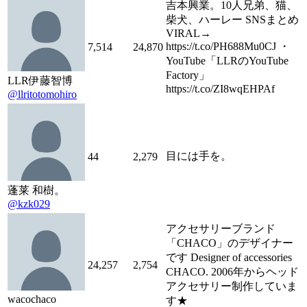
吉本興業。10人兄弟、猫、
柴犬、ハーレー SNSまとめ
VIRAL→
https://t.co/PH688Mu0CJ ・
7,514
24,870
YouTube「LLRのYouTube
Factory」
LLR伊藤智博
https://t.co/ZI8wqEHPAf
@llritotomohiro
目には手を。
44
2,279
蓬莱 和樹。
@kzk029
アクセサリーブランド
「CHACO」のデザイナー
です Designer of accessories
24,257
2,754
CHACO. 2006年からヘッド
アクセサリー制作していま
wacochaco
す★