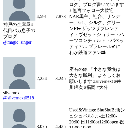
ログ、ブログ書いています
♪ 無言フォロー大歓迎！
4,591
7,878
NAR馬主、社台、サンデ
ー、G1、シルク、グリー
神戸の金庫屋4
ンF🐎 ザッツザプレンテ
代目バカ息子の
ィ・ヴゼットジョリー・ハ
ブログ
ーツコンチェルト・パペッ
@magic_singer
ティア… プラレール💕に
わか鉄道ファン🚋
座右の銘 「小さな我慢は
大きな勝利」 よろしくお
2,224
3,245
願いします #silvernext #井
川銀次 #福岡 #大分
silvernext
@silvernext0518
Used&Vintage ShuShuBell(シ
ュシュベル) 月-土12:00-
20:00 日11:00or12:00open 祝
3,075
4,425
11:00-19:00