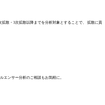
次拡散・3次拡散以降までを分析対象とすることで、 拡散に貢
。
フルエンサー分析のご相談もお気軽に。