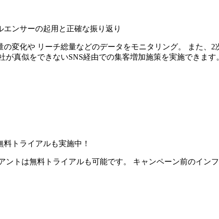
ルエンサーの起用と正確な振り返り
の変化や リーチ総量などのデータをモニタリング。 また、2
社が真似をできないSNS経由での集客増加施策を実施できます
無料トライアルも実施中！
アントは無料トライアルも可能です。 キャンペーン前のイン