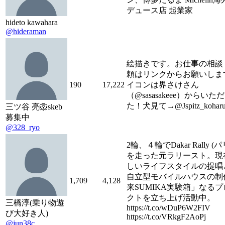
デュース店 起業家
hideto kawahara
@hideraman
絵描きです。お仕事の相談
頼はリンクからお願いしま
190
17,222
イコンは界さけさん
（@sasasakeee）からい
た！犬見て→@Jspitz_kohar
三ツ谷 亮🦁skeb
募集中
@328_ryo
2輪、４輪でDakar Rally (
を走った元ラリースト。現
しいライフスタイルの提唱
自立型モバイルハウスの制
1,709
4,128
来SUMIKA実験箱」なる
クトを立ち上げ活動中。
三橋淳(乗り物遊
https://t.co/wDuP6W2FIV
び大好き人)
https://t.co/VRkgF2AoPj
@jun38c