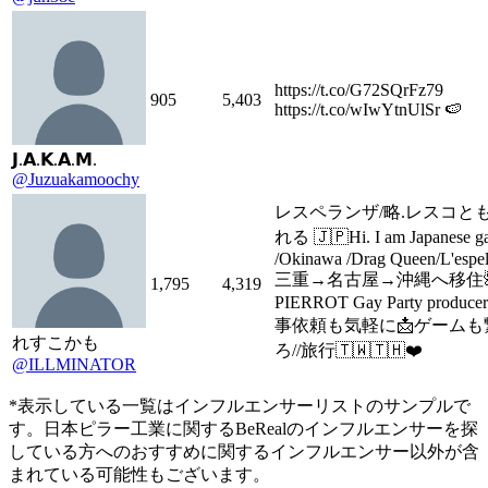
https://t.co/G72SQrFz79
905
5,403
https://t.co/wIwYtnUlSr 🍉
𝗝.𝗔.𝗞.𝗔.𝗠.
@Juzuakamoochy
レスペランザ/略.レスコと
れる 🇯🇵Hi. I am Japanese gay
/Okinawa /Drag Queen/L'espel
三重→名古屋→沖縄へ移住
1,795
4,319
PIERROT Gay Party produc
事依頼も気軽に📩ゲームも
れすこかも
ろ//旅行🇹🇼🇹🇭❤️
@ILLMINATOR
*表示している一覧はインフルエンサーリストのサンプルで
す。日本ピラー工業に関するBeRealのインフルエンサーを探
している方へのおすすめに関するインフルエンサー以外が含
まれている可能性もございます。