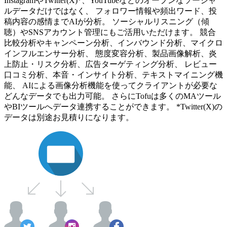
InstagramやTwitter(X)*、YouTubeなどのオープンなソーシャ
ルデータだけではなく、 フォロワー情報や頻出ワード、投
稿内容の感情までAIが分析。 ソーシャルリスニング（傾
聴）やSNSアカウント管理にもご活用いただけます。 競合
比較分析やキャンペーン分析、インバウンド分析、マイクロ
インフルエンサー分析、 態度変容分析、製品画像解析、炎
上防止・リスク分析、広告ターゲティング分析、 レビュー
口コミ分析、本音・インサイト分析、テキストマイニング機
能、 AIによる画像分析機能を使ってクライアントが必要な
どんなデータでも出力可能。 さらにTofuは多くのMAツール
やBIツールへデータ連携することができます。 *Twitter(X)の
データは別途お見積りになります。