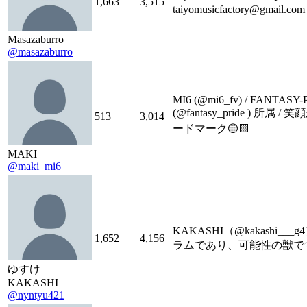
1,663
3,515
taiyomusicfactory@gmail.com
Masazaburro
@masazaburro
MI6 (@mi6_fv) / FANTASY
(@fantasy_pride ) 所属 /
513
3,014
ードマーク🟡🟨
MAKI
@maki_mi6
KAKASHI（@kakashi___
1,652
4,156
ラムであり、可能性の獣で
ゆすけ
KAKASHI
@nyntyu421