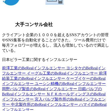
大手コンサル会社
クライアント企業の１０００を超えるSNSアカウントの管理
やSNS集客を自動化することができた。 ツール費用だけで
毎月フォロワーが増えるし、流入も増加しているので満足し
ている。
日本ピラー工業に関するインフルエンサー
前澤工業のBeRealインフルエンサー
ヨシタケのBeRealイン
フルエンサー
イーグル工業のBeRealインフルエンサー
前澤
給装工業のBeRealインフルエンサー
ケーブイケーのBeReal
インフルエンサー
ユーシン精機のBeRealインフルエンサー
岡野バルブ製造のBeRealインフルエンサー
日鍛バルブの
BeRealインフルエンサー
ＮＦＫホールディングスのBeReal
インフルエンサー
宮入バルブ製作所のBeRealインフルエン
サー
中北製作所のBeRealインフルエンサー
ハマイのBeReal
インフルエンサー