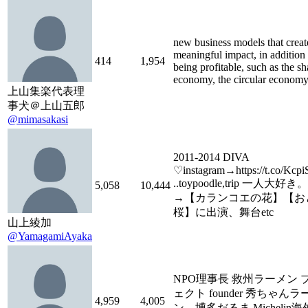
new business models that creat
meaningful impact, in addition 
414
1,954
being profitable, such as the sh
economy, the circular economy
上山集楽代表理
事犬＠上山五郎
@mimasakasi
2011-2014 DIVA
♡instagram→https://t.co/Kcp
..toypoodle,trip 一人大好
5,058
10,444
→【カランコエの花】【お
桜】に出演、舞台etc
山上綾加
@YamagamiAyaka
NPO理事長 救州ラーメン 
ェクト founder 秀ちゃんラ
4,959
4,005
ン、博多だるま Michelin