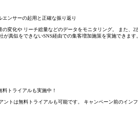
ルエンサーの起用と正確な振り返り
の変化や リーチ総量などのデータをモニタリング。 また、2
社が真似をできないSNS経由での集客増加施策を実施できます
無料トライアルも実施中！
アントは無料トライアルも可能です。 キャンペーン前のイン