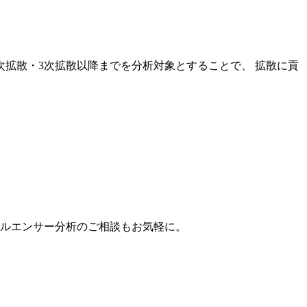
次拡散・3次拡散以降までを分析対象とすることで、 拡散に貢
。
フルエンサー分析のご相談もお気軽に。