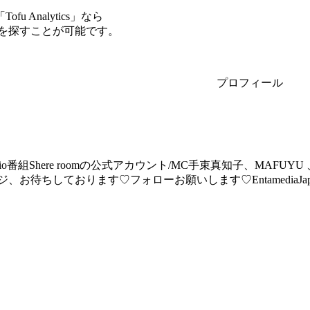
Analytics」なら
ーを探すことが可能です。
プロフィール
adio番組Shere roomの公式アカウント/MC手束真知子、MA
、お待ちしております♡フォローお願いします♡EntamediaJa