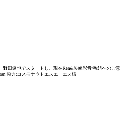
FUYU 、野田優也でスタートし、現在Ren&矢崎彩音/番組へのご意
pan 協力:コスモナウトエスエーエス様