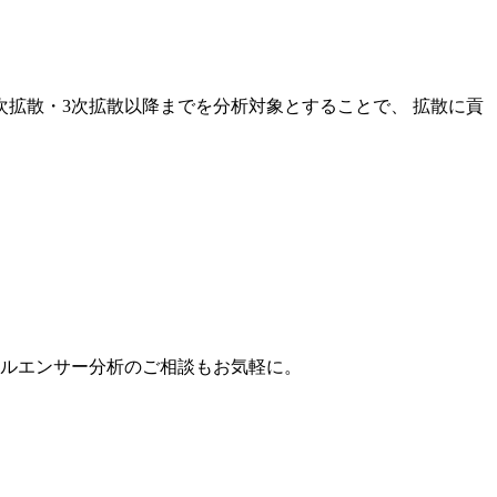
次拡散・3次拡散以降までを分析対象とすることで、 拡散に貢
。
フルエンサー分析のご相談もお気軽に。