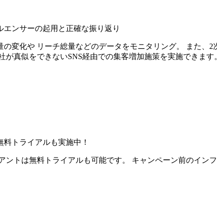
ルエンサーの起用と正確な振り返り
の変化や リーチ総量などのデータをモニタリング。 また、2
社が真似をできないSNS経由での集客増加施策を実施できます
無料トライアルも実施中！
アントは無料トライアルも可能です。 キャンペーン前のイン