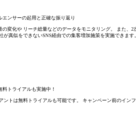
ルエンサーの起用と正確な振り返り
の変化や リーチ総量などのデータをモニタリング。 また、2
社が真似をできないSNS経由での集客増加施策を実施できます
無料トライアルも実施中！
アントは無料トライアルも可能です。 キャンペーン前のイン