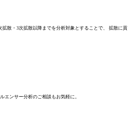
次拡散・3次拡散以降までを分析対象とすることで、 拡散に貢
。
フルエンサー分析のご相談もお気軽に。