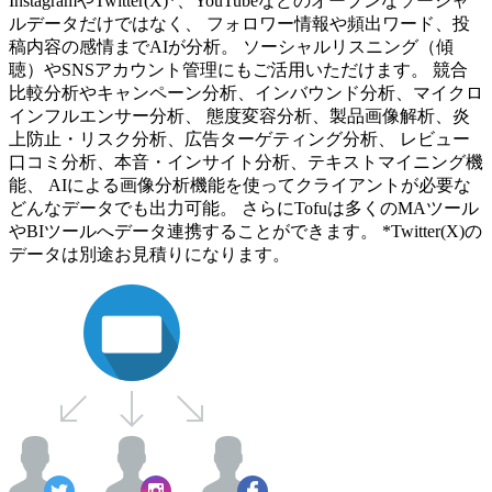
InstagramやTwitter(X)*、YouTubeなどのオープンなソーシャ
ルデータだけではなく、 フォロワー情報や頻出ワード、投
稿内容の感情までAIが分析。 ソーシャルリスニング（傾
聴）やSNSアカウント管理にもご活用いただけます。 競合
比較分析やキャンペーン分析、インバウンド分析、マイクロ
インフルエンサー分析、 態度変容分析、製品画像解析、炎
上防止・リスク分析、広告ターゲティング分析、 レビュー
口コミ分析、本音・インサイト分析、テキストマイニング機
能、 AIによる画像分析機能を使ってクライアントが必要な
どんなデータでも出力可能。 さらにTofuは多くのMAツール
やBIツールへデータ連携することができます。 *Twitter(X)の
データは別途お見積りになります。