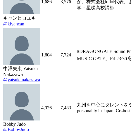
1,686
3,576
か。株式会社lollol代
学・星槎高校講師
キャンヒロユキ
@kiyancan
#DRAGONGATE Sound Pr
1,604
7,724
MUSIC GATE」Fri 2
中澤矢束 Yatsuka
Nakazawa
@yatsukanakazawa
九州を中心にタレントをやっていま
4,926
7,483
personality in Japan. Co-hos
Bobby Judo
@BobbyJudo