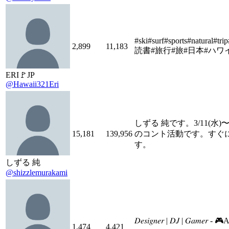
#ski#surf#sports#natural
2,899
11,183
読書#旅行#旅#日本#ハワイ
ERI🚩JP
@Hawaii321Eri
しずる 純です。3/11(水
15,181
139,956
のコント活動です。すぐ
す。
しずる 純
@shizzlemurakami
𝐷𝑒𝑠𝑖𝑔𝑛𝑒𝑟 | 𝐷𝐽 | 𝐺
1,474
4,421