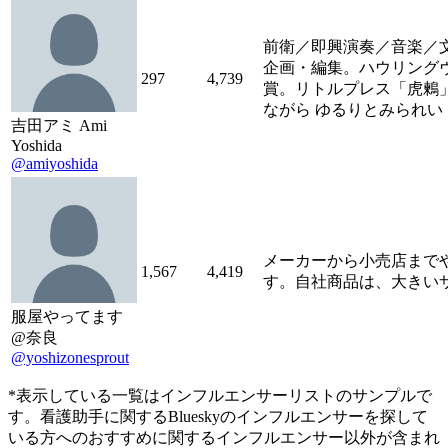
前衛／即興演奏／音楽／
企画・編集。ハウリングヴォイスの
297
4,739
賞。リトルプレス「虎鶫
ながら ゆるりとみられい
吉田アミ Ami
Yoshida
@amiyoshida
メーカーから小売店まで
1,567
4,419
す。自社商品は、大きい
服屋やってます
@奈良
@yoshizonesprout
*表示している一覧はインフルエンサーリストのサンプルで
す。看護助手に関するBlueskyのインフルエンサーを探して
いる方へのおすすめに関するインフルエンサー以外が含まれ