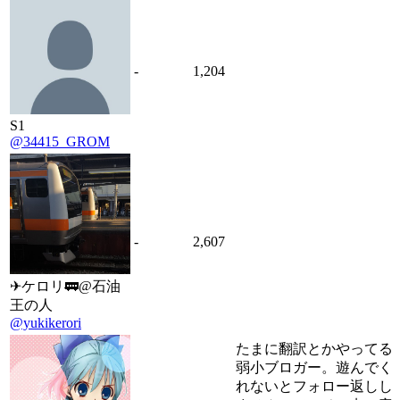
-
1,204
S1
@34415_GROM
-
2,607
✈ケロリ🚃@石油
王の人
@yukikerori
たまに翻訳とかやってる
弱小ブロガー。遊んでく
れないとフォロー返しし