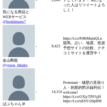
った人はリツイートよろ
しく！
気になる商品と
WEBサービス
@hoshiimono7
https://t.co/Pr8bMumQLn
競馬、占い、地震、投資
-
8,423
予想サイトの比較、クチ
コミサイトを運営中！
金山剛龍
@yosou_hikaku
Protestant・城壁の見張り
人・刹那的黙示録列伝！
-
14,114
welcome!
https://t.co/OXjcTPFAjH
https://t.co/uEbYr26pBM
ばぶちゃん＠