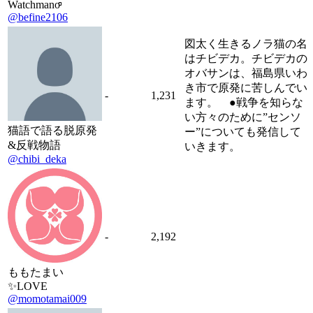
Watchmanoͦͦͦͦͦ
@befine2106
図太く生きるノラ猫の名
はチビデカ。チビデカの
オバサンは、福島県いわ
き市で原発に苦しんでい
-
1,231
ます。 ●戦争を知らな
い方々のために”センソ
猫語で語る脱原発
ー”についても発信して
&反戦物語
いきます。
@chibi_deka
-
2,192
ももたまい
✨LOVE
@momotamai009