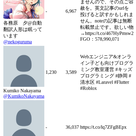
ませんので、その点ご容
赦を。英文記事のurlを
-
6,967
投げると訳すかもしれま
せん。noteの記事は無断
各務原 夕@自動
転載禁止です。欲しい物
翻訳人形は眠って
→https://t.co/467HyPmsw2
います
FGO：578,990,071
@nekoguruma
Webエンジニア&オンラ
イン子ども向けプログラ
ミング教室運営 #キッズ
1,230
3,589
プログラミング #静岡 #
清水区 #Laravel #Flutter
#Roblox
Kumiko Nakayama
@KumikoNakayama
-
36,037
https://t.co/lq7ZFgBEpx