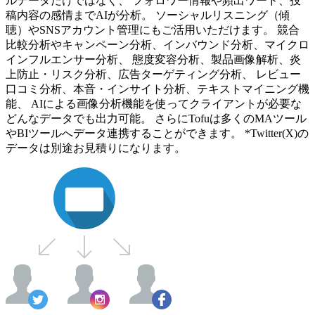
ルデータだけではなく、 フォロワー情報や頻出ワード、投
稿内容の感情までAIが分析。 ソーシャルリスニング（傾
聴）やSNSアカウント管理にもご活用いただけます。 競合
比較分析やキャンペーン分析、インバウンド分析、マイクロ
インフルエンサー分析、 態度変容分析、製品画像解析、炎
上防止・リスク分析、広告ターゲティング分析、 レビュー
口コミ分析、本音・インサイト分析、テキストマイニング機
能、 AIによる画像分析機能を使ってクライアントが必要な
どんなデータでも出力可能。 さらにTofuは多くのMAツール
やBIツールへデータ連携することができます。 *Twitter(X)の
データは別途お見積りになります。