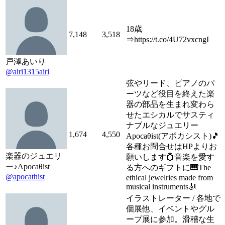
18歳
7,148
3,518
⇒https://t.co/4U72vxcngI
戸澤あいり
@airi1315airi
弦やリード、ピアノのパ
ーツなど役目を終えた楽
器の部品を生まれ変わら
せたエシカルでサスティ
ナブルなジュエリー
1,674
4,550
Apocaθist(アポカシスト)🎵
各種お問合せはHPよりお
楽器のジュエリ
願いします💍音楽を愛す
ー♪Apocaθist
る方へのギフトに🎹The
@apocathist
ethical jewelries made from
musical instruments🎻
イラストレーター / 各地で
個展他、イベントやグル
ープ展に参加。滑稽な生