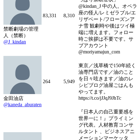
@kindan_J 中の人。オペラ
座の怪人/レミゼラブル/エ
83,331
8,310
リザベート/フローズンア
ナ雪 観劇時や後はツイ極
禁断劇場の管理
端に増えます。フォロー
人（禁断）
時ご挨拶は不要です。サ
@J_kindan
ブアカウント
@moriyamajun_com
東京／浅草橋で150年続く
油専門店です／油のこと
を日々呟きます／油のレ
264
5,949
シピブログ油屋ごはんも
やってます。
https://t.co/jJJqJ9JhTc
金田油店
@kaneda_aburaten
『日本人の自己重要感を
世界一に！』プライミン
グ代表。人材教育コンサ
ルタント 、ビジネスアニ
メーションマーケッタ