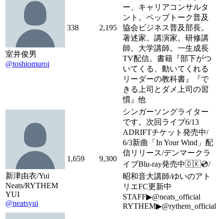
ー、キャリアコンサルタ
ント。ペップトーク普及
338
2,195
協会ビジネス普及部長。
著述家。講演家。研修講
師。大学講師。一生成長
室井俊男
TV配信。書籍『部下がつ
@toshiomuroi
いてくる、動いてくれる
リーダーの教科書』『で
きる上司とダメ上司の習
慣』他
シンガーソングライター
です。次回ライブ6/13
ADRIFTチケット発売中/
6/3新曲「In Your Wind」配
信リリース/デンマークラ
1,659
9,300
イブBlu-ray発売中🇩🇰💿/
新津由衣/Yui
昭和音大講師/ゆいのアト
Neats/RYTHEM
リエFC更新中
YUI
STAFF▶︎@neats_official
@neatsyui
RYTHEM▶︎@rythem_official