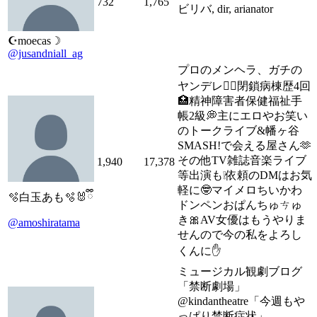
732
1,765
ビリバ, dir, arianator
☪︎moecas☽
@jusandniall_ag
プロのメンヘラ、ガチの
ヤンデレ❤️‍🔥閉鎖病棟歴4回
🏥精神障害者保健福祉手
帳2級💭主にエロやお笑い
のトークライブ&幡ヶ谷
SMASH!で会える屋さん🫶
その他TV雑誌音楽ライブ
1,940
17,378
等出演も❕依頼のDMはお気
軽に🤓マイメロちいかわ
🫧白玉あも🫧🐰ྀི
ドンペンおぱんちゅㄘゅ
き🎀AV女優はもうやりま
@amoshiratama
せんので今の私をよろし
くんに✋
ミュージカル観劇ブログ
「禁断劇場」
@kindantheatre「今週もや
っぱり禁断症状」