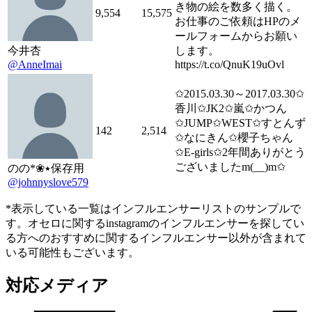
き物の絵を数多く描く。
9,554
15,575
お仕事のご依頼はHPのメ
ールフォームからお願い
今井杏
します。
@AnneImai
https://t.co/QnuK19uOvl
✩2015.03.30～2017.03.30✩
香川✩JK2✩嵐✩かつん
✩JUMP✩WEST✩すとんず
142
2,514
✩なにきん✩櫻子ちゃん
✩E-girls✩2年間ありがとう
ございましたm(__)m✩
のの*❀٭保存用
@johnnyslove579
*表示している一覧はインフルエンサーリストのサンプルで
す。オセロに関するinstagramのインフルエンサーを探してい
る方へのおすすめに関するインフルエンサー以外が含まれて
いる可能性もございます。
対応メディア