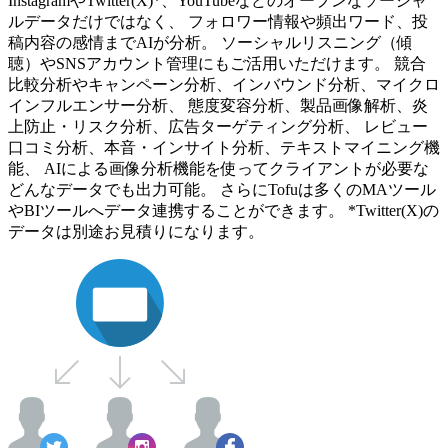
InstagramやTwitter(X)*、YouTubeなどのオープンなソーシャ
ルデータだけではなく、 フォロワー情報や頻出ワード、投
稿内容の感情までAIが分析。 ソーシャルリスニング（傾
聴）やSNSアカウント管理にもご活用いただけます。 競合
比較分析やキャンペーン分析、インバウンド分析、マイクロ
インフルエンサー分析、 態度変容分析、製品画像解析、炎
上防止・リスク分析、広告ターゲティング分析、 レビュー
口コミ分析、本音・インサイト分析、テキストマイニング機
能、 AIによる画像分析機能を使ってクライアントが必要な
どんなデータでも出力可能。 さらにTofuは多くのMAツール
やBIツールへデータ連携することができます。 *Twitter(X)の
データは別途お見積りになります。