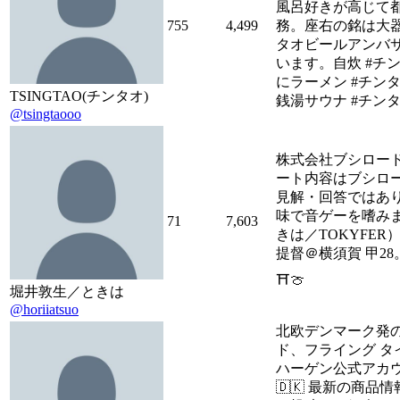
風呂好きが高じて
755
4,499
務。座右の銘は大器
タオビールアンバ
います。自炊 #チ
にラーメン #チン
TSINGTAO(チンタオ)
銭湯サウナ #チン
@tsingtaooo
株式会社ブシロー
ート内容はブシロ
見解・回答ではあ
味で音ゲーを嗜み
71
7,603
きは／TOKYFER
提督＠横須賀 甲28。夕
⛩🍈
堀井敦生／ときは
@horiiatsuo
北欧デンマーク発
ド、フライング タ
ハーゲン公式アカ
🇩🇰 最新の商品