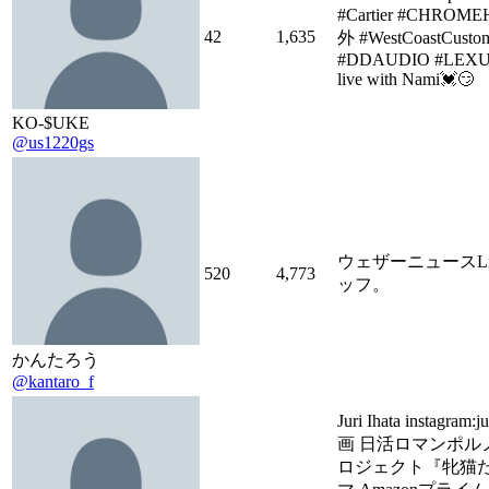
#Cartier #CHROM
42
1,635
外 #WestCoastCusto
#DDAUDIO #LEXUS 
live with Nami💓😏
KO-$UKE
@us1220gs
ウェザーニュースL
520
4,773
ッフ。
かんたろう
@kantaro_f
Juri Ihata instagram:
画 日活ロマンポル
ロジェクト『牝猫