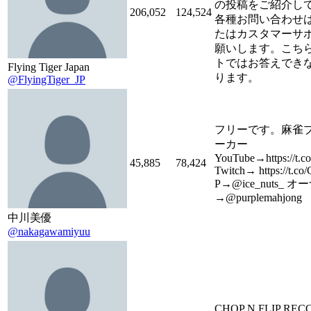
の投稿をご紹介し
206,052
124,524
各種お問い合わせ
たはカスタマーサ
願いします。こち
トではお答えでき
Flying Tiger Japan
ります。
@FlyingTiger_JP
フリーです。麻雀プ
ーカー
YouTube→https://t.
45,885
78,424
Twitch→ https://t.c
P→@ice_nuts_ オ
→@purplemahjong
中川美優
@nakagawamiyuu
CHOP N FLIP REC