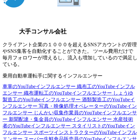
大手コンサル会社
クライアント企業の１０００を超えるSNSアカウントの管理
やSNS集客を自動化することができた。 ツール費用だけで
毎月フォロワーが増えるし、流入も増加しているので満足し
ている。
乗用自動車運転手に関するインフルエンサー
車掌のYouTubeインフルエンサー
織布工のYouTubeインフル
エンサー
織布運転工のYouTubeインフルエンサー
しょうゆ
製造工のYouTubeインフルエンサー
酒類製造工のYouTubeイ
ンフルエンサー
写真・映像処理オペレーターのYouTubeイン
フルエンサー
じんかい収集作業員のYouTubeインフルエンサ
ー
新聞配達・集金員のYouTubeインフルエンサー
水産技術
者のYouTubeインフルエンサー
スタイリストのYouTubeイン
フルエンサー
スポーツインストラクターのYouTubeインフル
エンサー
スーパー生鮮食品販売員のYouTubeインフルエンサ