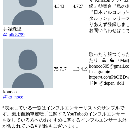
マ Amazonプラ
4,343
4,727
鑑』◎舞台『鳥の
『日本アルコン デ
タルワン』シリーズ Cl
りあえず登録しま
井端珠里
お問い合わせはこち
@julie8799
歌ったり服つくっ
たり . 🦋 . 🐇 . / Mail
konoco505@gmail.co
75,717
113,419
Instagram▶︎
https://t.co/uPbQ
ド▶︎ @depen_doll
konoco
@ko_noco
*表示している一覧はインフルエンサーリストのサンプルで
す。乗用自動車運転手に関するYouTubeのインフルエンサー
を探している方へのおすすめに関するインフルエンサー以外
が含まれている可能性もございます。