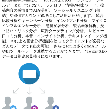
InstagramやTwitter(X)*、YouTubeなどのオープンなソーシャ
ルデータだけではなく、 フォロワー情報や頻出ワード、投
稿内容の感情までAIが分析。 ソーシャルリスニング（傾
聴）やSNSアカウント管理にもご活用いただけます。 競合
比較分析やキャンペーン分析、インバウンド分析、マイクロ
インフルエンサー分析、 態度変容分析、製品画像解析、炎
上防止・リスク分析、広告ターゲティング分析、 レビュー
口コミ分析、本音・インサイト分析、テキストマイニング機
能、 AIによる画像分析機能を使ってクライアントが必要な
どんなデータでも出力可能。 さらにTofuは多くのMAツール
やBIツールへデータ連携することができます。 *Twitter(X)の
データは別途お見積りになります。